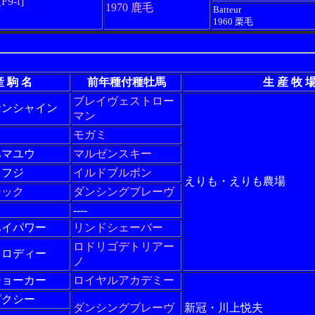
[F9-f]
1970 鹿毛
Batteur
1960 栗毛
産 駒 名
前年種付種牡馬
生 産 牧 
ブレイヴェストロー
サンシャイン
マン
モガミ
ハマユウ
マルゼンスキー
ノフジ
イルドブルボン
えりも・えりも農場
シック
ダンシングブレーヴ
----
ハイパワー
リンドシェーバー
ロドリゴデトリアー
メロディー
ノ
ジョーカー
ロイヤルアカデミー
ピクシー
ダンシングブレーヴ
新冠・川上悦夫