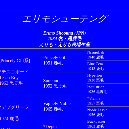
エリモシューテング
Erimo Shooting (JPN)
1984 牝・黒鹿毛
えりも・えりも農場生産
Nasurullah
Princely Gift
1940 鹿毛
[Princely Gift系]
1951 鹿毛
Blue Gem
1943 鹿毛
*テスコボーイ
Hyperion
Tesco Boy
Suncourt
1930 栗毛
1963 黒鹿毛
1952 黒鹿毛
Inquisition
1936 黒鹿毛
*Vienna
Vaguely Noble
1957 栗毛
*デプグリーフ
1965 鹿毛
Noble Lassie
1956 鹿毛
1974 鹿毛
Buckpasser
*Depth
1963 鹿毛