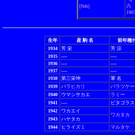
六
[Ntb]
190
生年
産 駒 名
前年種
1934
芳 栄
芳 淙
1935
----
----
1936
----
----
1937
----
----
1938
第三栄坤
軍 名
1939
バラヒカリ
バラツケー
1940
ウマシサカエ
ラミー
1941
----
ピタゴラス
1942
ワカエイ
ワカタカ
1943
ハヤタカ
1944
ヒライズミ
マルタケ