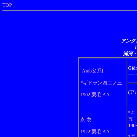
TOP
アングロ
浦河
Gid
[Arab父系]
----
*ギドラン四二ノ三
(ア
1902 栗毛 AA
----
*
五
永 衣
190
1922 栗毛 AA
*