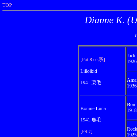
TOP
Dianne K
Jack
[Pot 8 o's系]
192
Lillolkid
Amar
1941 栗毛
193
Bon
Bonnie Luna
191
1941 鹿毛
Rock
[F9-c]
192