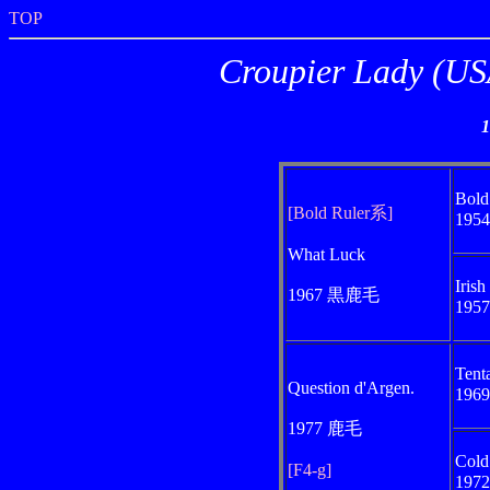
TOP
Croupier Lad
Bold
[Bold Ruler系]
195
What Luck
Irish
1967 黒鹿毛
195
Tent
Question d'Argen.
196
1977 鹿毛
Cold
[F4-g]
197