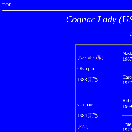
TOP
Cognac Lad
Nask
[Nasrullah系]
196
Olympio
Caro
1988 栗毛
197
Robe
Carmanetta
196
1984 栗毛
True
[F2-f]
197