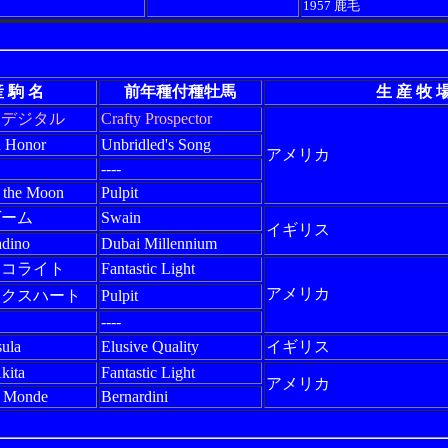
1957 鹿毛
 駒 名
前年種付種牡馬
生 産 牧 
スデジタル
Crafty Prospector
d Honor
Unbridled's Song
アメリカ
----
 the Moon
Pulpit
ゲーム
Swain
イギリス
dino
Dubai Millennium
スコライト
Fantastic Light
アメリカ
ックスハート
Pulpit
----
ula
Elusive Quality
イギリス
kita
Fantastic Light
アメリカ
 Monde
Bernardini