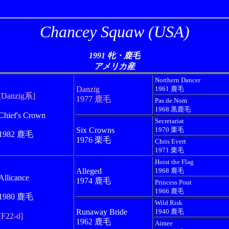
Chancey Squaw (USA)
1991 牝・鹿毛
アメリカ産
Northern Dancer
Danzig
1961 鹿毛
[Danzig系]
1977 鹿毛
Pas de Nom
1968 黒鹿毛
Chief's Crown
Secretariat
Six Crowns
1970 栗毛
1982 鹿毛
1976 栗毛
Chris Evert
1971 栗毛
Hoist the Flag
Alleged
1968 鹿毛
Allicance
1974 鹿毛
Princess Pout
1966 鹿毛
1980 鹿毛
Wild Risk
Runaway Bride
1940 鹿毛
[F22-d]
1962 鹿毛
Aimee