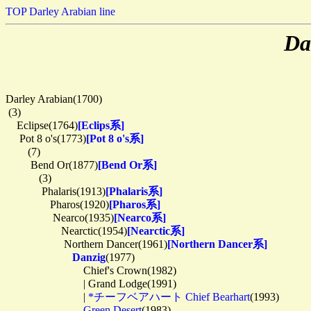
TOP
Darley Arabian line
Da
Darley Arabian(1700)

 (3)

　Eclipse(1764)
[Eclips系]
　 Pot 8 o's(1773)
[Pot 8 o's系]
　　(7)

　　 Bend Or(1877)
[Bend Or系]
　　　(3)

　　　 Phalaris(1913)
[Phalaris系]
　　　　Pharos(1920)
[Pharos系]
　　　　 Nearco(1935)
[Nearco系]
　　　　　Nearctic(1954)
[Nearctic系]
　　　　　 Northern Dancer(1961)
[Northern Dancer系]
Danzig
(1977)

　　　　　　　Chief's Crown(1982)

　　　　　　　| Grand Lodge(1991)

　　　　　　　| 
*チーフベアハート Chief Bearhart
(1993)

Green Desert
(1983)
