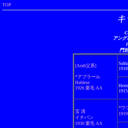
TOP
キ
C
アングロ
門
Salti
[Arab父系]
1918
*アブラール
Hableur
Herm
1926 栗毛 AA
1915
*ウ
宝 清
191
イチバン
1930 栗毛 AA