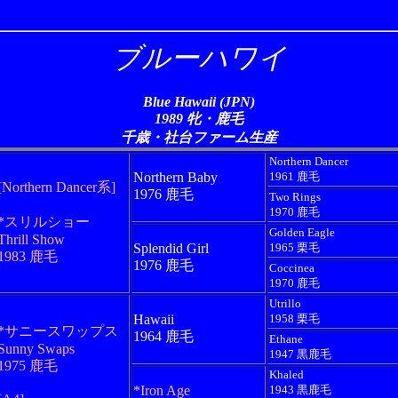
ブルーハワイ
Blue Hawaii (JPN)
1989 牝・鹿毛
千歳・社台ファーム生産
Northern Dancer
Northern Baby
1961 鹿毛
[Northern Dancer系]
1976 鹿毛
Two Rings
1970 鹿毛
*スリルショー
Golden Eagle
Thrill Show
Splendid Girl
1965 栗毛
1983 鹿毛
1976 鹿毛
Coccinea
1970 鹿毛
Utrillo
Hawaii
1958 栗毛
*サニースワップス
1964 鹿毛
Ethane
Sunny Swaps
1947 黒鹿毛
1975 鹿毛
Khaled
*Iron Age
1943 黒鹿毛