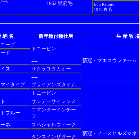
[A4]
1962 黒鹿毛
Iron Reward
1946 鹿毛
 駒 名
前年種付種牡馬
生 産 牧 
スコープ
トニービン
ピード
新冠・マエコウファーム
----
ヘイズ
サクラユタカオー
----
トマイタイプ
ブライアンズタイム
トニービン
ルト
サンデーサイレンス
コマンダーインチー
クトブルー
フ
オーネ
スペシャルウィーク
新冠・ノースヒルズマネ
ダンスインザダーク