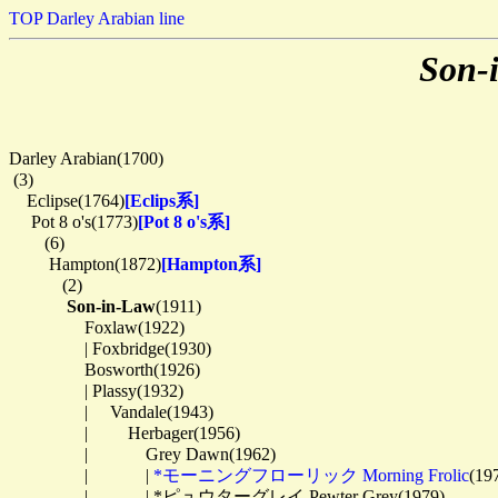
TOP
Darley Arabian line
Son-
Darley Arabian(1700)

 (3)

　Eclipse(1764)
[Eclips系]
　 Pot 8 o's(1773)
[Pot 8 o's系]
　　(6)

　　 Hampton(1872)
[Hampton系]
　　　(2)

Son-in-Law
(1911)

　　　　 Foxlaw(1922)

　　　　 | Foxbridge(1930)

　　　　 Bosworth(1926)

　　　　 | Plassy(1932)

　　　　 | 　Vandale(1943)

　　　　 | 　　Herbager(1956)

　　　　 | 　　　Grey Dawn(1962)

　　　　 | 　　　| 
*モーニングフローリック Morning Frolic
(197
　　　　 | 　　　| *ピュウターグレイ Pewter Grey(1979)
