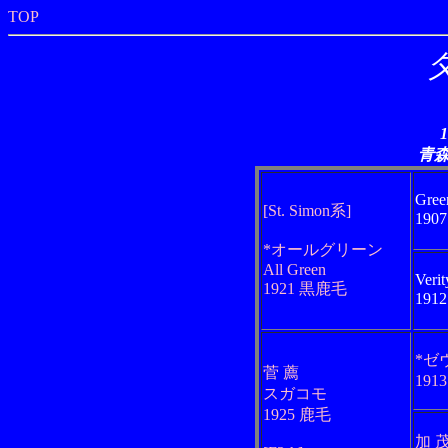
TOP
青
Gree
[St. Simon系]
190
*オールグリーン
All Green
Verit
1921 黒鹿毛
191
*ゼ
菅 薦
191
スガコモ
1925 鹿毛
加 