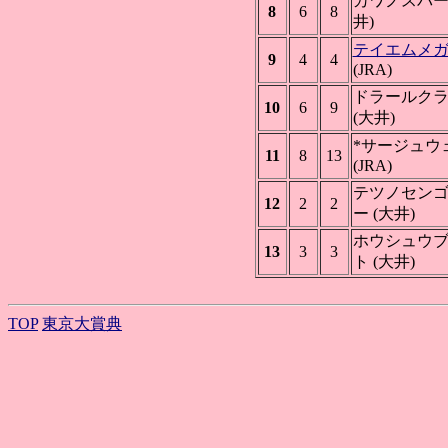
カワノスパー
8
6
8
井)
テイエムメ
9
4
4
(JRA)
ドラールク
10
6
9
(大井)
*サージュウ
11
8
13
(JRA)
テツノセン
12
2
2
ー (大井)
ホウシュウ
13
3
3
ト (大井)
TOP
東京大賞典