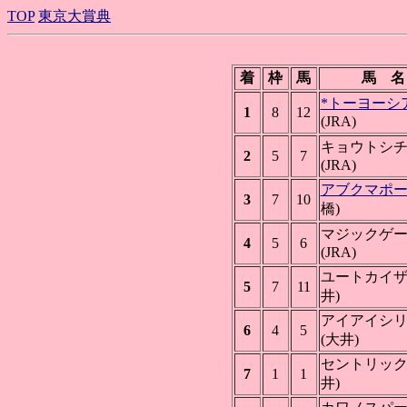
TOP
東京大賞典
着
枠
馬
馬 名
*トーヨーシ
1
8
12
(JRA)
キョウトシ
2
5
7
(JRA)
アブクマポ
3
7
10
橋)
マジックゲ
4
5
6
(JRA)
ユートカイザ
5
7
11
井)
アイアイシ
6
4
5
(大井)
セントリック 
7
1
1
井)