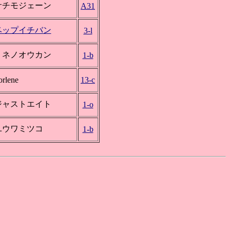
サチモジェーン
A31
ベップイチバン
3-l
ミネノオウカン
1-b
orlene
13-c
ジャストエイト
1-o
ユウワミツコ
1-b