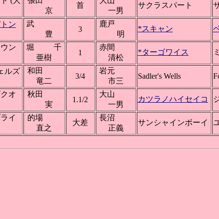
ト (大
張田
大山
首
サクラスパート
京
一男
武
鹿戸
ガトン
*スキャン
3
豊
明
ラウン
堀 千
赤間
*ターゴワイス
1
亜樹
清松
和田
岩元
ェルズ
3/4
Sadler's Wells
F
竜二
市三
ゴクオ
秋田
大山
カツラノハイセイコ
1.1/2
実
一男
ブライ
的場
長沼
大差
サンシャインボーイ
直之
正義