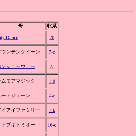
母
牝系
ity Dance
20
マウンテンクイーン
7-c
バンシューウェー
2-i
サムモアマジック
1-d
ユートジェーン
4-r
アイアイファミリー
1-k
コトブキトミオー
16-c