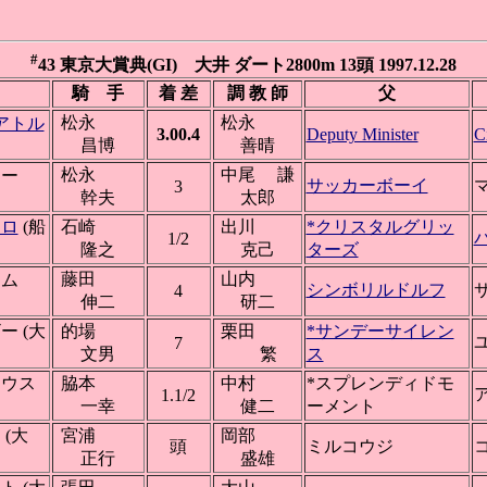
#
43 東京大賞典(GI) 大井 ダート2800m 13頭 1997.12.28
騎 手
着 差
調 教 師
父
松永
松永
アトル
3.00.4
Deputy Minister
C
昌博
善晴
松永
中尾 謙
チー
サッカーボーイ
3
幹夫
太郎
ーロ
(船
石崎
出川
*クリスタルグリッ
1/2
隆之
克己
ターズ
藤田
山内
ーム
シンボリルドルフ
4
伸二
研二
ー (大
的場
栗田
*サンデーサイレン
7
文男
繁
ス
リウス
脇本
中村
*スプレンディドモ
1.1/2
一幸
健二
ーメント
(大
宮浦
岡部
頭
ミルコウジ
正行
盛雄