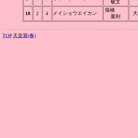
敏文
猿橋
メイショウエイカン
大
18
2
4
重利
TOP
天皇賞(春)