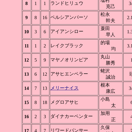
塩村
ランドヒリュウ
8
1
1
3
克己
松永
ペルシアンパーソ
9
8
16
2.
幹夫
蓑田
アイアンシロー
10
3
6
1.
早人
的場
レイクブラック
11
1
2
3.
均
丸山
マヤノオリンピア
12
5
9
勝秀
蛯沢
アサヒエンペラー
13
6
12
誠治
根本
メリーナイス
14
7
13
3
康広
小島
メグロアサヒ
15
8
18
太
加用
ダイナカーペンター
16
2
3
正
久保
リワードパンサー
17
4
7