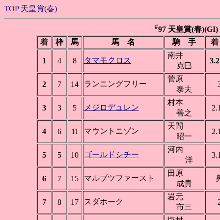
TOP
天皇賞(春)
#
97 天皇賞(春)(GI)
着
枠
馬
馬 名
騎 手
着
南井
タマモクロス
1
4
8
3.2
克巳
菅原
ランニングフリー
2
7
14
泰夫
村本
メジロデュレン
3
3
5
2.
善之
天間
マウントニゾン
4
6
11
2.
昭一
河内
ゴールドシチー
5
5
10
3.
洋
田原
マルブツファースト
6
7
15
成貴
岩元
スダホーク
7
8
17
市三