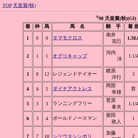
TOP
天皇賞(秋)
#
98 天皇賞(秋)(GI) 
着
枠
馬
馬 名
騎 手
着 
南井
タマモクロス
1
6
9
1.58.
克巳
河内
2
1
1
オグリキャップ
1.1/
洋
郷原
レジェンドテイオー
3
8
12
3
洋行
岡部
ダイナアクトレス
首
4
4
5
幸雄
菅原
ランニングフリー
5
3
3
1.1/
泰夫
柴田
ボールドノースマン
6
3
4
1
政人
加藤
7
7
10
シリウスシンボリ
2