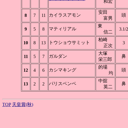
和宏
安田
カイラスアモン
頭
8
7
11
富男
東
マティリアル
9
5
8
3.1/
信二
柏崎
トウショウサミット
10
8
13
3
正次
大塚
ガルダン
鼻
11
5
7
栄三郎
的場
カシマキング
頭
12
4
6
均
中舘
パリスベンベ
鼻
13
2
2
英二
TOP
天皇賞(秋)