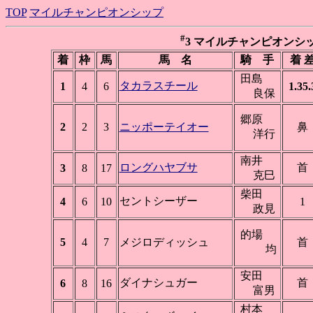
TOP
マイルチャンピオンシップ
#
3 マイルチャンピオンシップ(GI
着
枠
馬
馬 名
騎 手
着 
田島
タカラスチール
1
4
6
1.35.
良保
郷原
2
2
3
ニッポーテイオー
鼻
洋行
南井
ロングハヤブサ
首
3
8
17
克巳
柴田
セントシーザー
4
6
10
1
政見
的場
5
4
7
メジロディッシュ
首
均
安田
ダイナシュガー
首
6
8
16
富男
村本