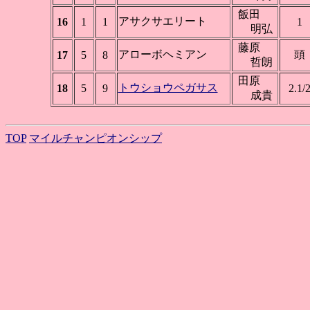
飯田
アサクサエリート
16
1
1
1
明弘
藤原
アローボヘミアン
頭
17
5
8
哲朗
田原
トウショウペガサス
18
5
9
2.1/
成貴
TOP
マイルチャンピオンシップ