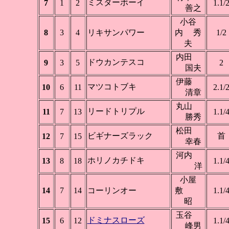
ミスターボーイ
7
1
2
1.1/
善之
小谷
8
3
4
リキサンパワー
内 秀
1/2
夫
内田
ドウカンテスコ
9
3
5
2
国夫
伊藤
マツコトブキ
10
6
11
2.1/
清章
丸山
リードトリプル
11
7
13
1.1/
勝秀
松田
ビギナーズラック
首
12
7
15
幸春
河内
ホリノカチドキ
13
8
18
1.1/
洋
小屋
14
7
14
コーリンオー
敷
1.1/
昭
玉谷
ドミナスローズ
15
6
12
1.1/
峰男