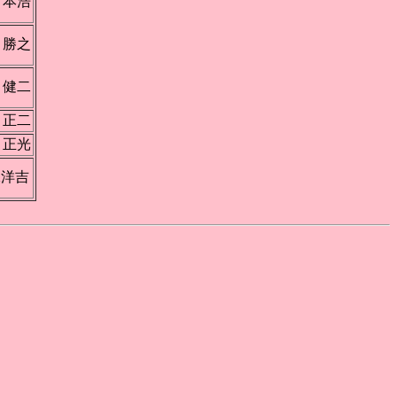
 本浩
 勝之
 健二
 正二
 正光
保洋吉