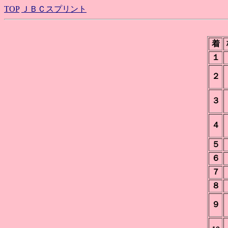
TOP
ＪＢＣスプリント
着
１
２
３
４
５
６
７
８
９