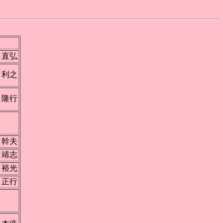
 直弘
 利之
 隆行
江
仁
 幹夫
 靖志
 裕光
 正行
中
守