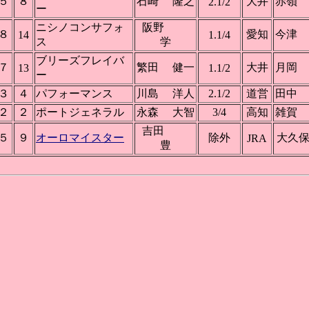
５
８
石崎 隆之
大井
赤嶺
2.1/2
ー
ニシノコンサフォ
阪野
８
愛知
今津
14
1.1/4
ス
学
ブリーズフレイバ
７
繁田 健一
大井
月岡
13
1.1/2
ー
３
４
パフォーマンス
川島 洋人
2.1/2
道営
田中
２
２
ポートジェネラル
永森 大智
3/4
高知
雑賀
吉田
５
９
オーロマイスター
除外
大久
JRA
豊