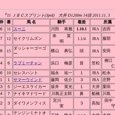
#
11 ＪＢＣスプリント(JpnI) 大井 D1200m 14頭 2011.11. 3
枠
番
馬 名
騎手
着差
所属
６
11
スーニ
川田 将雅
1.10.1
JRA
吉田
幸 英
７
セイクリムズン
服部
12
1.1/4
JRA
明
ダッシャーゴーゴ
８
横山 典弘
頭
安田
15
JRA
ー
柳
４
６
ラブミーチャン
浜口 楠彦
首
笠松
６
10
セレスハント
福永 祐一
１
JRA
松永
１
１
サマーウインド
藤岡 佑介
３
JRA
庄野
３
５
ジーエスライカー
坂井 英光
１
大井
栗田
４
７
ナイキマドリード
川島正太郎
鼻
船橋
川島
宮川
田
２
３
ダイワメンフィス
３
高知
実
テンジンミナトオ