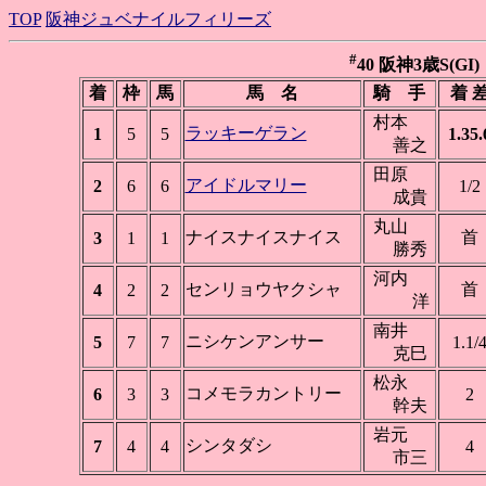
TOP
阪神ジュベナイルフィリーズ
#
40 阪神3歳S(GI) 
着
枠
馬
馬 名
騎 手
着 
村本
ラッキーゲラン
1
5
5
1.35.
善之
田原
アイドルマリー
2
6
6
1/2
成貴
丸山
ナイスナイスナイス
首
3
1
1
勝秀
河内
センリョウヤクシャ
首
4
2
2
洋
南井
ニシケンアンサー
5
7
7
1.1/
克巳
松永
コメモラカントリー
6
3
3
2
幹夫
岩元
シンタダシ
7
4
4
4
市三