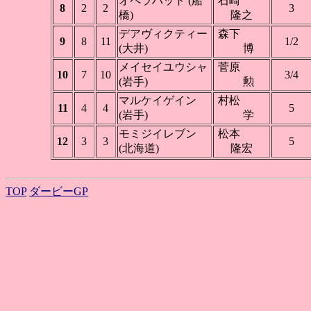
オペラハット (船
石崎
8
2
2
3
橋)
隆之
デアヴィクティー
森下
9
8
11
1/2
(大井)
博
メイセイユウシャ
菅原
10
7
10
3/4
(岩手)
勲
マルケイゲイン
村松
11
4
4
5
(岩手)
学
モミジイレブン
松本
12
3
3
5
(北海道)
隆宏
TOP
ダービーGP