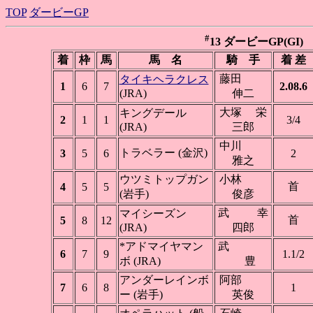
TOP
ダービーGP
#
13 ダービーGP(GI) 盛
着
枠
馬
馬 名
騎 手
着 差
藤田
タイキヘラクレス
1
6
7
2.08.6
(JRA)
伸二
大塚 栄
キングデール
2
1
1
3/4
(JRA)
三郎
中川
トラベラー (金沢)
3
5
6
2
雅之
ウツミトップガン
小林
首
4
5
5
(岩手)
俊彦
武 幸
マイシーズン
首
5
8
12
(JRA)
四郎
*アドマイヤマン
武
6
7
9
1.1/2
ボ (JRA)
豊
アンダーレインボ
阿部
7
6
8
1
ー (岩手)
英俊