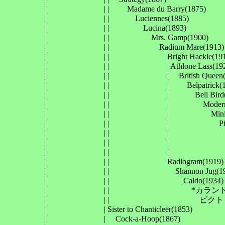
　　　　　| 　　　　　　　| | 　　Madame du Barry(1875)

　　　　　| 　　　　　　　| | 　　　Luciennes(1885)

　　　　　| 　　　　　　　| | 　　　　Lucina(1893)

　　　　　| 　　　　　　　| | 　　　　　Mrs. Gamp(1900)

　　　　　| 　　　　　　　| | 　　　　　　Radium Mare(1913)

　　　　　| 　　　　　　　| | 　　　　　　　Bright Hackle(1917
　　　　　| 　　　　　　　| | 　　　　　　　| Athlone Lass(1924
　　　　　| 　　　　　　　| | 　　　　　　　| 　British Queen(19
　　　　　| 　　　　　　　| | 　　　　　　　| 　　Belpatrick(19
　　　　　| 　　　　　　　| | 　　　　　　　| 　　　Bell Bird(19
　　　　　| 　　　　　　　| | 　　　　　　　| 　　　　Modern Lad
　　　　　| 　　　　　　　| | 　　　　　　　| 　　　　　Mini Skir
　　　　　| 　　　　　　　| | 　　　　　　　| 　　　　　　Pin Up 
　　　　　| 　　　　　　　| | 　　　　　　　| 　　　　　　　*マジッ
　　　　　| 　　　　　　　| | 　　　　　　　| 　　　　　　　　
　　　　　| 　　　　　　　| | 　　　　　　　| 　　　　　　
　　　　　| 　　　　　　　| | 　　　　　　　Radiogram(1919)

　　　　　| 　　　　　　　| | 　　　　　　　　Shannon Jug(192
　　　　　| 　　　　　　　| | 　　　　　　　　　Caldo(1934)

　　　　　| 　　　　　　　| | 　　　　　　　　　　*カランド Cala
　　　　　| 　　　　　　　| | 　　　　　　　　　　　ビクトリーワ
　　　　　| 　　　　　　　| Sister to Chanticleer(1853)

　　　　　| 　　　　　　　| 　Cock-a-Hoop(1867)
