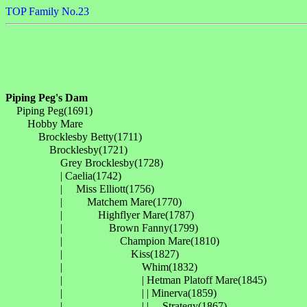
TOP
Family No.23
Piping Peg's Dam

　Piping Peg(1691)

　　Hobby Mare

　　　Brocklesby Betty(1711)

　　　　Brocklesby(1721)

　　　　　Grey Brocklesby(1728)

　　　　　| Caelia(1742)

　　　　　| 　Miss Elliott(1756)

　　　　　| 　　Matchem Mare(1770)

　　　　　| 　　　Highflyer Mare(1787)

　　　　　| 　　　　Brown Fanny(1799)

　　　　　| 　　　　　Champion Mare(1810)

　　　　　| 　　　　　　Kiss(1827)

　　　　　| 　　　　　　　Whim(1832)

　　　　　| 　　　　　　　| Hetman Platoff Mare(1845)

　　　　　| 　　　　　　　| | Minerva(1859)

　　　　　| 　　　　　　　| | 　Strategy(1867)
