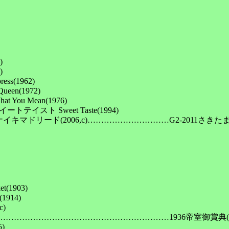




(1962)

n(1972)

 Mean(1976)

ト Sweet Taste(1994)

マドリード(2006,c)…………………………G2-2011さきたま
903)

14)



c)………………………………………………………1936帝室御賞典(函

