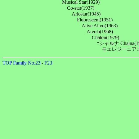
　　　　　　　　　　　　Musical Star(1929)

　　　　　　　　　　　　　Co-star(1937)

　　　　　　　　　　　　　　Ariostar(1945)

　　　　　　　　　　　　　　　Fluorescent(1951)

　　　　　　　　　　　　　　　　Alive Alivo(1963)

　　　　　　　　　　　　　　　　　Areola(1968)

　　　　　　　　　　　　　　　　　　Chalon(1979)

　　　　　　　　　　　　　　　　　　　*シャルナ Chalna(199
TOP
Family No.23
-
F23