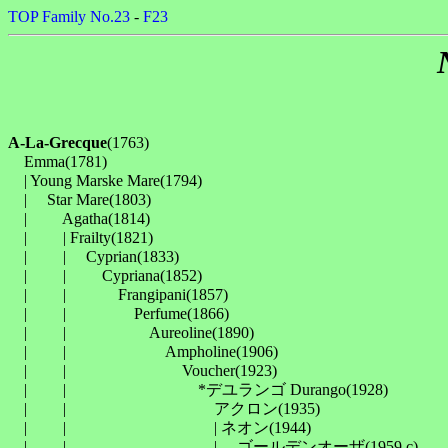
TOP
Family No.23
-
F23
A-La-Grecque
(1763)

　Emma(1781)

　| Young Marske Mare(1794)

　| 　Star Mare(1803)

　| 　　Agatha(1814)

　| 　　| Frailty(1821)

　| 　　| 　Cyprian(1833)

　| 　　| 　　Cypriana(1852)

　| 　　| 　　　Frangipani(1857)

　| 　　| 　　　　Perfume(1866)

　| 　　| 　　　　　Aureoline(1890)

　| 　　| 　　　　　　Ampholine(1906)

　| 　　| 　　　　　　　Voucher(1923)

　| 　　| 　　　　　　　　*デユランゴ Durango(1928)

　| 　　| 　　　　　　　　　アクロン(1935)

　| 　　| 　　　　　　　　　| ネオン(1944)

　| 　　| 　　　　　　　　　| 　ゴールデンオーザ(1959,c