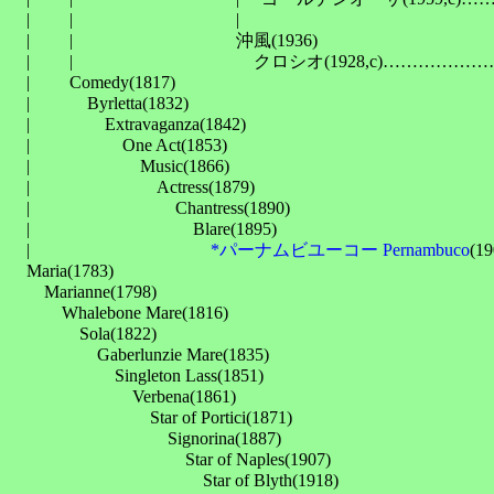
　| 　　| 　　　　　　　　　| 　　　　　　　　　　　　　
　| 　　| 　　　　　　　　　沖風(1936)

　| 　　| 　　　　　　　　　　クロシオ(1928,c)…………
　| 　　Comedy(1817)

　| 　　　Byrletta(1832)

　| 　　　　Extravaganza(1842)

　| 　　　　　One Act(1853)

　| 　　　　　　Music(1866)

　| 　　　　　　　Actress(1879)

　| 　　　　　　　　Chantress(1890)

　| 　　　　　　　　　Blare(1895)

　| 　　　　　　　　　　
*パーナムビユーコー Pernambuco
(19
　Maria(1783)

　　Marianne(1798)

　　　Whalebone Mare(1816)

　　　　Sola(1822)

　　　　　Gaberlunzie Mare(1835)

　　　　　　Singleton Lass(1851)

　　　　　　　Verbena(1861)

　　　　　　　　Star of Portici(1871)

　　　　　　　　　Signorina(1887)

　　　　　　　　　　Star of Naples(1907)

　　　　　　　　　　　Star of Blyth(1918)
