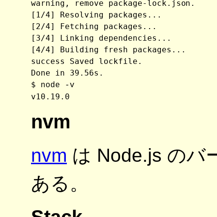
warning, remove package-lock.json.

[1/4] Resolving packages...

[2/4] Fetching packages...

[3/4] Linking dependencies...

[4/4] Building fresh packages...

success Saved lockfile.

Done in 39.56s.

$ 
node -v
nvm
nvm
は Node.js
ある。
Stack