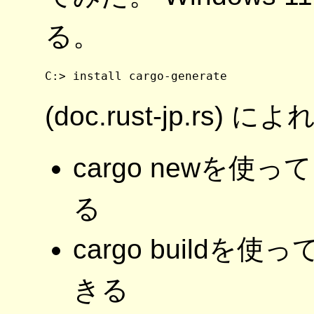
る。
C:> install cargo-generate
(doc.rust-jp.r
cargo newを
る
cargo build
きる