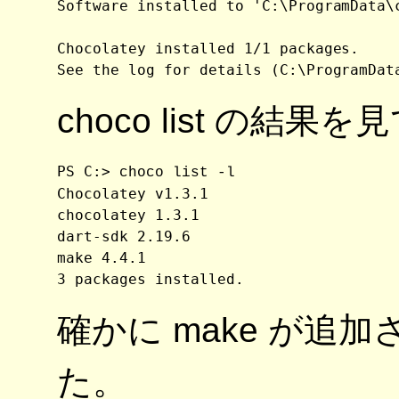
Software installed to 'C:\ProgramData\c
Chocolatey installed 1/1 packages.

choco list の結果
PS C:> 
choco list -l
Chocolatey v1.3.1

chocolatey 1.3.1

dart-sdk 2.19.6

make 4.4.1

3 packages installed.
確かに make が追
た。