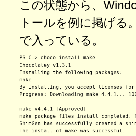
この状態から、Window
トールを例に掲げる。Po
で入っている。
PS C:> 
choco install make
Chocolatey v1.3.1

Installing the following packages:

make

By installing, you accept licenses for 
Progress: Downloading make 4.4.1... 100
make v4.4.1 [Approved]

make package files install completed. 
ShimGen has successfully created a shim
The install of make was successful.
