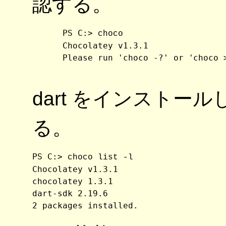
認する。
      PS C:> 
choco
      Chocolatey v1.3.1

      Please run 'choco -?' or 'choco >
dart をインストー
る。
PS C:> 
choco list -l
Chocolatey v1.3.1

chocolatey 1.3.1

dart-sdk 2.19.6

2 packages installed.