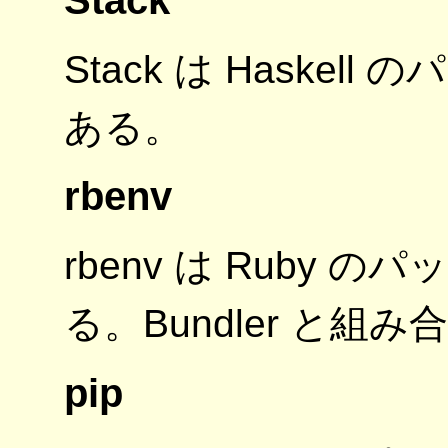
Stack は Haske
ある。
rbenv
rbenv は Ruby
る。Bundler と
pip