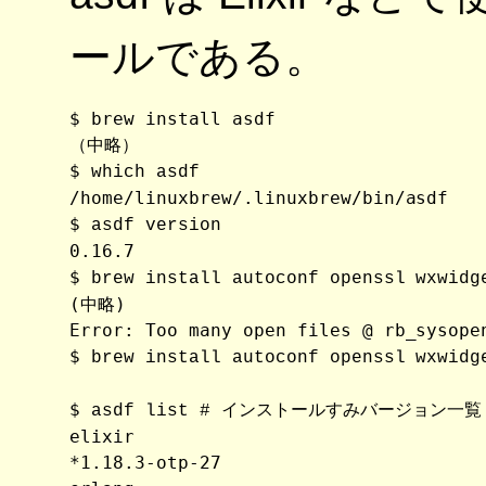
ールである。
$ brew install asdf

（中略）

$ 
which asdf
/home/linuxbrew/.linuxbrew/bin/asdf

$ 
asdf version
0.16.7

$ 
brew install autoconf openssl wxwidg
(中略)

Error: Too many open files @ rb_sysope
$ 
brew install autoconf openssl wxwidg
$ 
asdf list # インストールすみバージョン一覧
elixir

*1.18.3-otp-27
