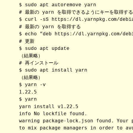
$ 
sudo apt autoremove yarn
# 最新の yarn を取得できるようにキーを取得する

$ 
curl -sS https://dl.yarnpkg.com/debi
# 最新の yarn を取得する

$ 
echo "deb https://dl.yarnpkg.com/deb
# 更新

$ 
sudo apt update
（結果略）

# 再インストール 

$ 
sudo apt install yarn
（結果略）

$ 
yarn -v
1.22.5

$ 
yarn
yarn install v1.22.5

info No lockfile found.

warning package-lock.json found. Your 
to mix package managers in order to av