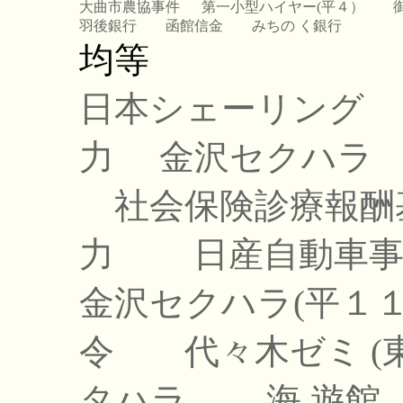
大曲市農協事件
第一小型ハイヤー(平４）
羽後銀行
函館信金
みちの く銀行
均等
日本シェーリング
力
金沢セクハラ
社会保険診療報酬
力
日産自動車事件
金沢セクハラ(平１
令
代々木ゼミ (
タハラ
海 遊館