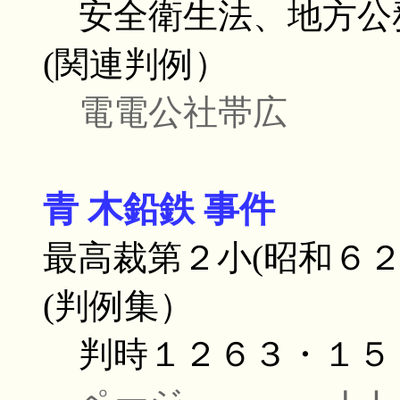
安全衛生法、地方公
(関連判例）
電電公社帯広
青 木鉛鉄 事件
最高裁第２小(昭和６
(判例集）
判時１２６３・１