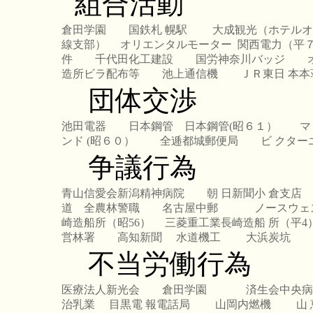
組合活動
倉田学園
国鉄札 幌駅
大成観光（ホテルオ
線支部）
オリエンタルモーター
関西電力（平
件
千代田化工建設
国労神奈川バッジ
造所ビラ配布等
池上通信機
ＪＲ東日 本本
団体交渉
池田電器
日本鋼管
日本鋼管(昭６１）
マ
ンド (昭６０）
全逓都城郵便局
ビ クタ
争議行為
青山信愛会新潟精神病院
朝 日新聞小 倉支店
道
全農林警職
名古屋中郵
ノースウェ
崎造船所（昭56）
三菱重工業長崎造船 所（平4
営林署
高知新聞
水道機工
大浜炭坑
不当労働行為
医療法人新光会
倉田学園
済生会中央病
治乳業
目黒電 報電話局
山岡内燃機
山