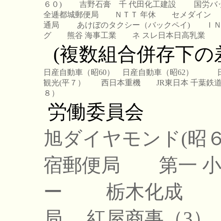
６０)
吉野石膏
千 代田化工建設
国労バ
全逓都城郵便局
ＮＴＴ 年休
セメダイン
通局
あけぼのタクシー（バックペイ)
ＩＮ
グ
熊谷 海事工業
ネ スレ日本日高乳業
(複数組合併存下の
日産自動車（昭60）
日産自動車（昭62）
観光(平７）
西日本重機
JR東日本 千葉鉄
８）
労働委員会
旭ダイヤモンド(昭
宿郵便局
第一 
ー
栃木化成
局
紅屋商事（3）