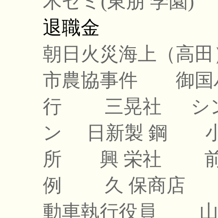
木ゼミ(東朋 学園)
退職金
朝日火災海上（高田
市農協事件
御国
行
三晃社
シ
ン
日新製 鋼
所
興 栄社
例
久 保商店
動車執行役員