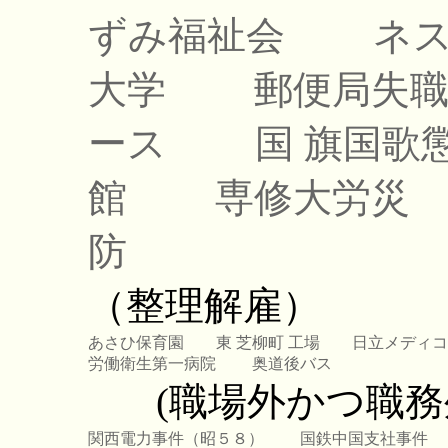
ずみ福祉会
ネ
大学
郵便局失
ース
国 旗国歌
館
専修大労災
防
（整理解雇）
あさひ保育園
東 芝柳町 工場
日立メディコ
労働衛生第一病院
奥道後バス
(職場外かつ職務
関西電力事件（昭５８）
国鉄中国支社事件