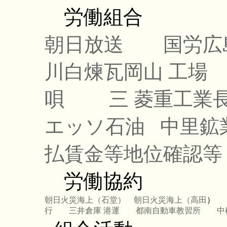
労働組合
朝日放送
国労広
川白煉瓦岡山 工場
唄
三 菱重工業
エッソ石油
中里鉱
払賃金等地位確認等
労働協約
朝日火災海上（石堂）
朝日火災海上（高田
行
三井倉庫 港運
都南自動車教習所
中