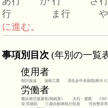
あ行
か 行
さ
行
ま行
に進む。
事項別目次
(年別の一覧
使用者
朝日放送
油研工業
済生会中央病院(昭６０
労働者
横浜南労基署長(旭紙業）
大石・鹿島
CB
安 田病院
三菱自動車執行役員
河合塾非常