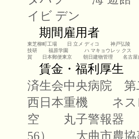
イビ デン
期間雇用者
東芝柳町工場
日 立メ ディコ
神戸弘陵
技研
福原学園
ハ マキョウレッ クス
賀
日本郵便東京
朝日建物管理
名古屋
賃金・福利厚生
済生会中央病院
第
西日本重機
ネス
空
丸子警報器
56）
大曲市農協