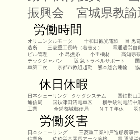
振興会
宮城県教
労働時間
オリエンタルモータ
十和田観光電鉄
目 黒
造所
三菱重工長崎（着替え）
電通過労自
ビル管理
小 島撚糸
小里機材
高知県
テックジャパン
阪 急トラベルサポート
国
車第二次
京都市教組超勤
熊本総合運輸
休日休暇
日本シェーリング
タケダシステム
国鉄郡山
通信局
国鉄津田沼電車区
横手統制電話中
工業
全逓都城郵便局
ＮＴＴ年休
羽
労働災害
日本シェーリング
三菱重工業神戸造船所事件
鉱業所
佐伯労基署長アーク溶接
電 通過労