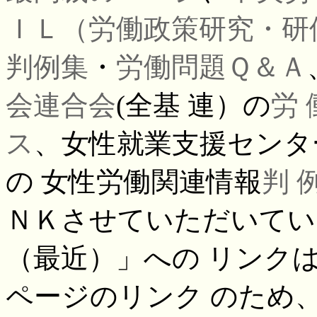
ＩＬ（労働政策研究・研
判例集
・
労働問題Ｑ＆Ａ
会連合会
(全基 連）の
労
ス
、女性就業支援センタ
の 女性労働関連情報
判 
ＮＫさせていただいてい
（最近）」への リンク
ページのリンク のため