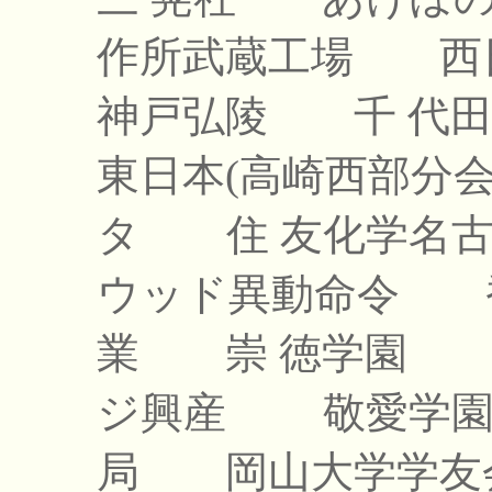
作所武蔵工場
西
神戸弘陵
千 代
東日本(高崎西部分
タ
住 友化学名
ウッド異動命令
業
崇 徳学園
ジ興産
敬愛学
局
岡山大学学友