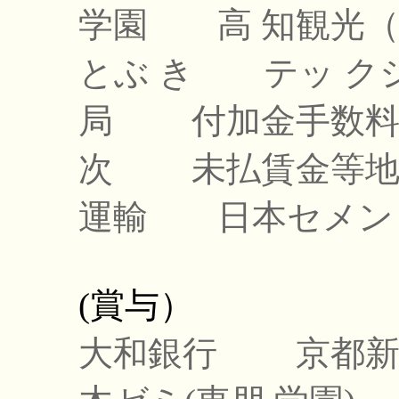
学園
高 知観光（
とぶ き
テッ ク
局
付加金手数
次
未払賃金等地
運輸
日本セメ
(賞与）
大和銀行
京都新