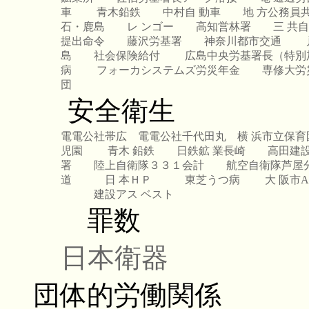
車
青木鉛鉄
中村自 動車
地 方公務員
石・鹿島
レ ンゴー
高知営林署
三 共
提出命令
藤沢労基署
神奈川都市交通
島
社会保険給付
広島中央労基署長（特別
病
フォーカシステムズ労災年金
専修大労
団
安全衛生
電電公社帯広
電電公社千代田丸
横 浜市立保育
児園
青木 鉛鉄
日鉄鉱 業長崎
高田建
署
陸上自衛隊３３１会計
航空自衛隊芦屋
道
日 本ＨＰ
東芝うつ病
大 阪市
建設アス ベスト
罪数
日本衛器
団体的労働関係