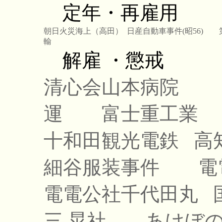
定年・再雇用
朝日火災海上（高田）
日産自動車事件(昭56)
輸
解雇 ・懲戒
清心会山本病院
運
富士重工業
十和田観光電鉄
高
細谷服装事件
電
電電公社千代田丸
三 晃社
あけぼの