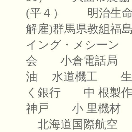
(平４）
明治生
解雇)
群馬県教組
福島
イング・メシーン
会
小倉電話局
油
水道機工
く銀行
中 根製
神戸
小 里機材
北海道国際航空