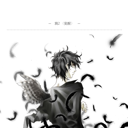
─ 鴉2 〈覚醒〉 ─