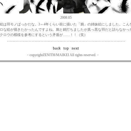
2008.05
絵は羽モノばっかだな。3～4年くらい前に描いた「鴉」の姉妹絵にしました。こん
ロな絵が描きたかったんですよね。鴉と銘打ちましたが真っ黒な羽だと詰らなかっ
クロウの模様を参考にするという矛盾が……！！（笑）
・copyrightZENITH/MAIKEI All rights reserved.・