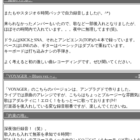
またもやスタジオ６時間パックで自力録音しました(^。^*)
来られなかったメンバーもいたので、歌など一部後入れとなりましたが、
ほぼその時間内で入れています。。。夜中に無理してます(笑)。
ドラムはKICKとSNA、それとアンビエンス(TOP)の４本で録っています。
ベースはLINEのみ、ギターはベーシックはダブルで重ねています。
キーボードは打ち込みナシの手弾き。
よく考えると初の激しい曲レコーディングです。ぜひ聞いてください。
『VOYAGER ～Blues ver.～』
→
「VOYAGER」のこちらのバージョンは、アンプラグドで作りました。
ライブでは原曲のアレンジですが、こちらはちょっとブルージーな雰囲気
歌はアダルティに！エロく！をもっとーに歌っております(ｦｲ!
打楽器を後入れしている変な録音順番ですが、楽しんでくださいね。
『約束の地』
深夜強行録音！（笑）。
歌入れも入れて無茶を承知で６時間!!
打ち込みなしのアコースティックサウンド(≧▽≦)/”（うわーモノは言いよ