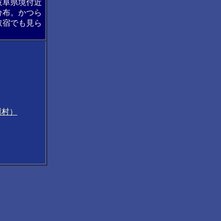
岐阜県境付近
分布。かつら
取宿でも見ら
川村）