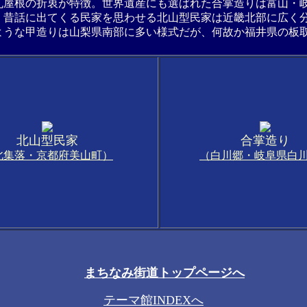
瓦屋根の折衷が特徴。世界遺産にも選ばれた合掌造りは富山・
。昔話に出てくる民家を思わせる北山型民家は近畿北部に広く
ような甲造りは山梨県南部に多い様式だが、何故か福井県の板
北山型民家
合掌造り
北集落・京都府美山町）
（白川郷・岐阜県白
まちなみ街道トップページへ
テーマ館INDEXへ