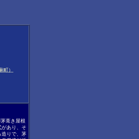
麻町）
が茅葺き屋根
式があり、そ
る造りで、茅