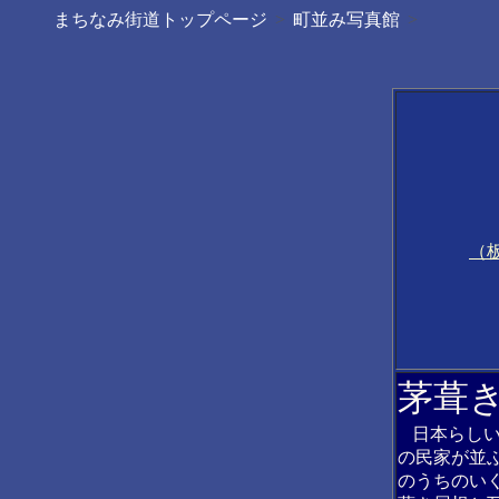
まちなみ街道トップページ
町並み写真館
（
茅葺
日本らし
の民家が並
のうちのい