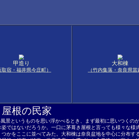
甲造り
大和棟
板取宿・福井県今庄町）
（竹内集落・奈良県當
き屋根の民家
い風景というものを思い浮かべるとき、まず最初に思いつくの
ぶ姿ではないだろうか。一口に茅葺き屋根と言っても様々な様
くつかをここに並べてみた。大和棟は奈良盆地を中心に分布す