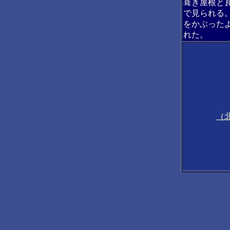
葺き屋根と
で見られる
をかぶった
れた。
（