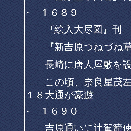
･ １６８９
『絵入大尽図』刊 
『新吉原つねづね草
長崎に唐人屋敷を設
この頃、奈良屋茂左衛
１８大通が豪遊
･ １６９０
吉原通いに辻駕籠使