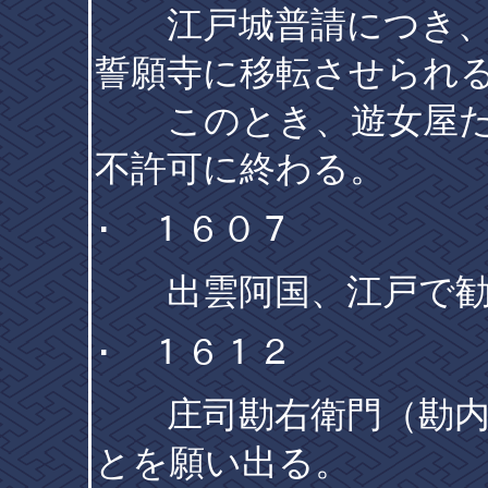
江戸城普請につき、
誓願寺に移転させられ
このとき、遊女屋た
不許可に終わる。
･ １６０７
出雲阿国、江戸で勧
･ １６１２
庄司勘右衛門（勘内
とを願い出る。