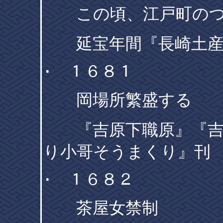
この頃、江戸町のつ
延宝年間『長崎土産
･ １６８１
岡場所繁盛する
『吉原下職原』『吉原
り小哥そうまくり』刊
･ １６８２
茶屋女禁制