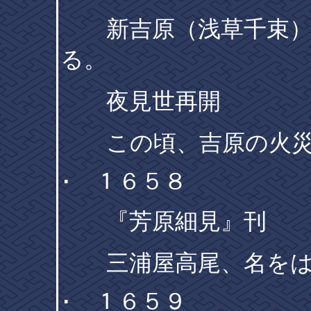
新吉原（浅草千束）
る。
夜見世再開
この頃、吉原の火災
･ １６５８
『芳原細見』刊
三浦屋高尾、名をは
･ １６５９