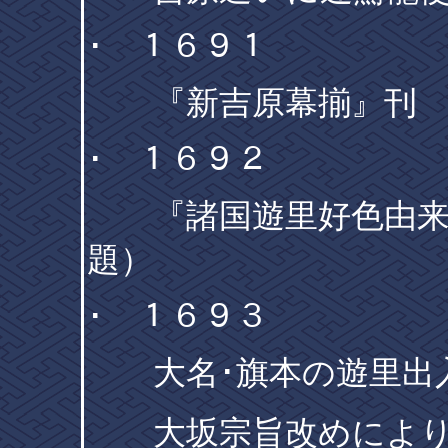
･ １６９１
『新吉原幕揃』刊
･ １６９２
『諸国遊里好色由来揃
題）
･ １６９３
大名･旗本の遊里出
大坂宗旨改めにより