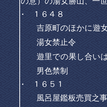
の意）の湯女勝山、一
･ １６４８
吉原町のほかに遊女
湯女禁止令
遊里での果し合いは
男色禁制
･ １６５１
風呂屋鑑板売買之