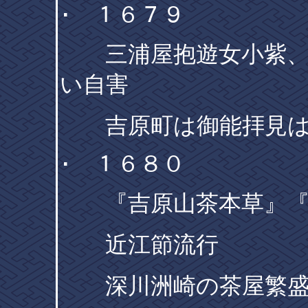
･ １６７９
三浦屋抱遊女小紫、
い自害
吉原町は御能拝見は
･ １６８０
『吉原山茶本草』『
近江節流行
深川洲崎の茶屋繁盛