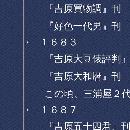
『吉原買物調』刊
『好色一代男』刊
･ １６８３
『吉原大豆俵評判』
『吉原大和暦』刊
この頃、三浦屋２代
･ １６８７
『吉原五十四君』