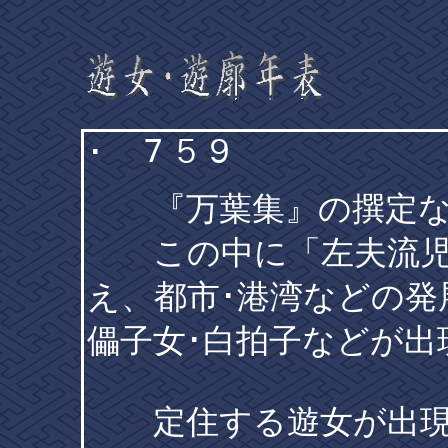
･ ７５９
『万葉集』の撰定な
この中に「左夫流児
え、都市･港湾などの発
儡子女･白拍子などが出
定住する遊女が出現