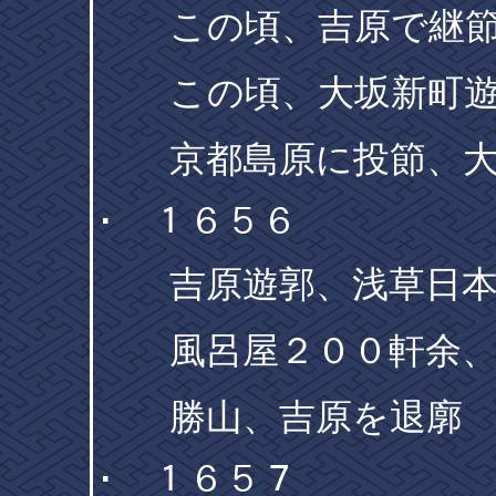
この頃、吉原で継節
この頃、大坂新町遊
京都島原に投節、大
･ １６５６
吉原遊郭、浅草日本
風呂屋２００軒余、
勝山、吉原を退廓
･ １６５７