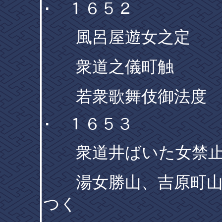
･ １６５２
風呂屋遊女之定
衆道之儀町触
若衆歌舞伎御法度
･ １６５３
衆道井ばいた女禁止
湯女勝山、吉原町山
つく