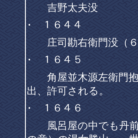
吉野太夫没
･ １６４４
庄司勘右衛門没（６
･ １６４５
角屋並木源左衛門抱遊
出、許可される。
･ １６４６
風呂屋の中でも丹前