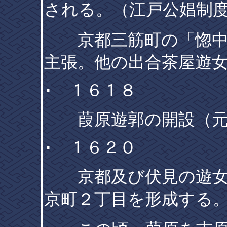
される。（江戸公娼制
京都三筋町の「惚中
主張。他の出合茶屋遊
･ １６１８
葭原遊郭の開設（元
･ １６２０
京都及び伏見の遊女
京町２丁目を形成する