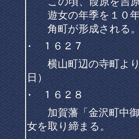
この頃、葭原を吉原
遊女の年季を１０年
角町が形成される
･ １６２７
横山町辺の寺町より
日）
･ １６２８
加賀藩「金沢町中御定
女を取り締まる。