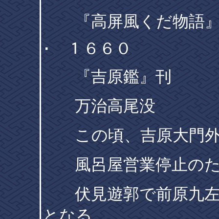
『高屏風くだ物語』
･ １６６０
『吉原鑑』刊
万治高尾没
この頃、吉原大門外
風呂屋営業停止のた
伏見遊郭で前原九左衛
となる