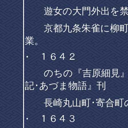
遊女の大門外出を禁
京都九条朱雀に柳町
業。
･ １６４２
のちの『吉原細見』
記･あづま物語』刊
長崎丸山町･寄合町
･ １６４３