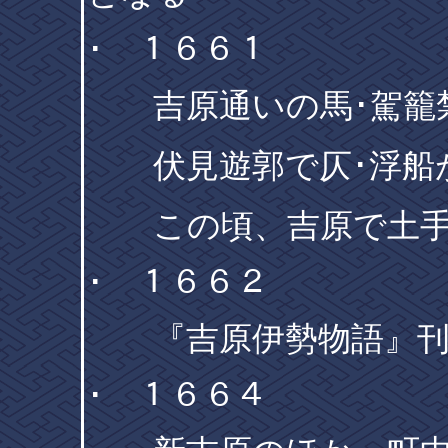
･ １６６１
吉原通いの馬･駕籠
伏見遊郭で仄･浮船
この頃、吉原で土手
･ １６６２
『吉原伊勢物語』
･ １６６４