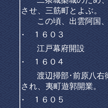
二条城築城のため、
させ、三筋町とよぶ。
この頃、出雲阿国、
･ １６０３
江戸幕府開設
･ １６０４
渡辺掃部･前原八右衛
され、夷町遊郭開業。
･ １６０５