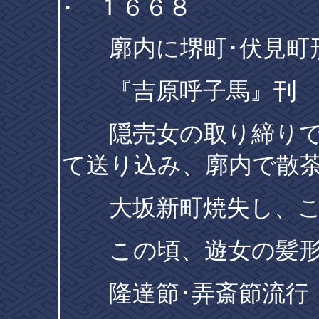
･ １６６８
廓内に堺町･伏見町
『吉原呼子馬』刊
隠売女の取り締りで
て送り込み、廓内で散
大坂新町焼失し、こ
この頃、遊女の髪形
隆達節･弄斎節流行