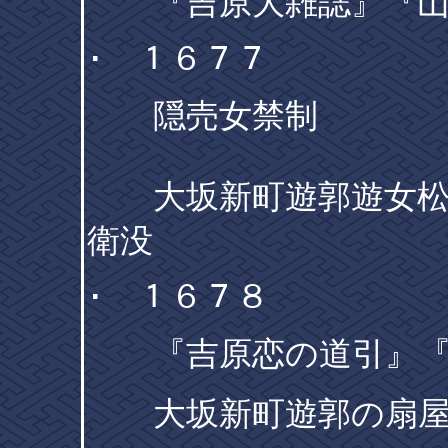
『吉原大雑誌』『山
･ １６７７
隠売女禁制
大坂新町遊郭遊女松
衛没
･ １６７８
『吉原恋の道引』『吉
大坂新町遊郭の扇屋