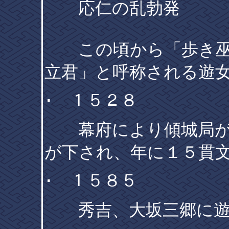
応仁の乱勃発
この頃から「歩き巫女
立君」と呼称される遊
･ １５２８
幕府により傾城局が
が下され、年に１５貫
･ １５８５
秀吉、大坂三郷に遊