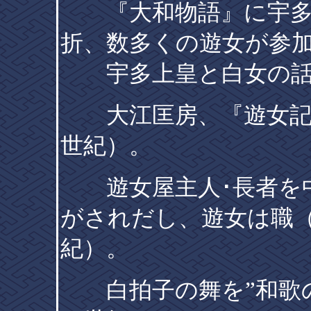
『大和物語』に宇多
折、数多くの遊女が参
宇多上皇と白女の話
大江匡房、『遊女記』
世紀）。
遊女屋主人･長者を中
がされだし、遊女は職
紀）。
白拍子の舞を”和歌の