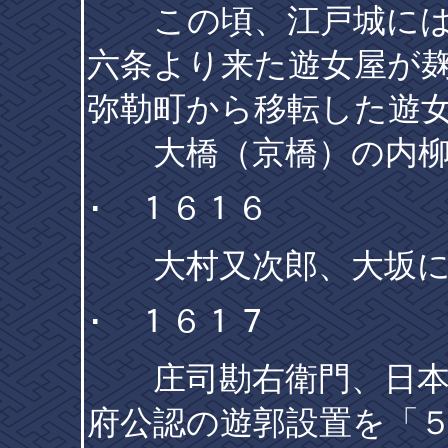
この頃、江戸城には
六条より来た遊女屋が麹
弥勒町から移転した遊
大橋（京橋）の内柳
･ １６１６
大村又次郎、大坂に
･ １６１７
庄司勘右衛門、日本橋
府公認の遊郭設置を「