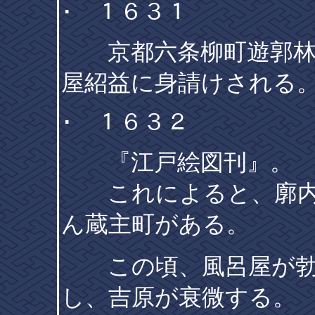
･ １６３１
京都六条柳町遊郭林与
屋紹益に身請けされる
･ １６３２
『江戸絵図刊』。
これによると、廓内に
ん蔵主町がある。
この頃、風呂屋が勃
し、吉原が衰微する。