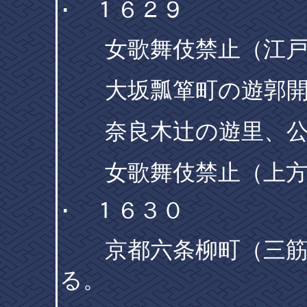
･ １６２９
女歌舞伎禁止（江戸
大坂瓢箪町の遊郭開
奈良木辻の遊里、公
女歌舞伎禁止（上方
･ １６３０
京都六条柳町（三筋
る。