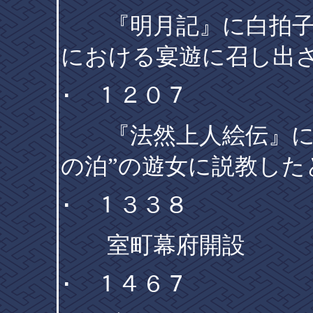
『明月記』に白拍子･
における宴遊に召し出
･ １２０７
『法然上人絵伝』に法
の泊”の遊女に説教した
･ １３３８
室町幕府開設
･ １４６７