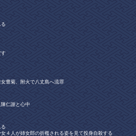
れる
だす
女豊菊、附火で八丈島へ流罪
陳仁謝と心中
れる
４人が姉女郎の折檻される姿を見て投身自殺する