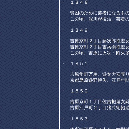
・ １８４８
貧困のために芸者になるもの
この頃、深川が復活。芸者の
・ １８４９
吉原京町２丁目藤次郎抱遊女
吉原京町２丁目吉兵衛抱遊女
この頃、吉原に火災・附火
・ １８５１
吉原角町万屋、遊女大安売り
京都島原遊郭焼失。江戸年間
・ １８５２
吉原京町１丁目佐吉抱遊女錦
吉原江戸町２丁目猪兵衛抱遊
・ １８５３