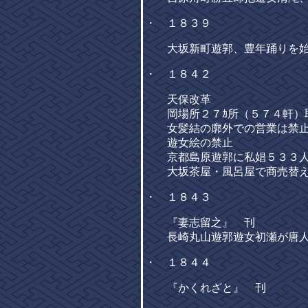
・ １８３９
大坂新町遊郭、豊年踊りを始
・ １８４２
天保改革
岡場所２７ｶ所（５７４軒）
女髪結の廓外での営業は禁
遊女絵の禁止
京都島原遊郭に私娼５３３人
大坂茶屋・風呂屋で商売替えし
・ １８４３
『妻志留之』 刊
長崎丸山遊郭遊女初瀬が唐人
・ １８４４
『かくれざと』 刊