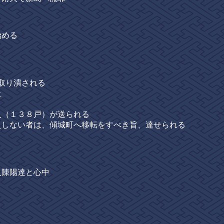
める
取り潰される
止
（１３８戸）が送られる
ない者は、傾城町へ移転をすべき旨、達せられる
陳陽達と心中