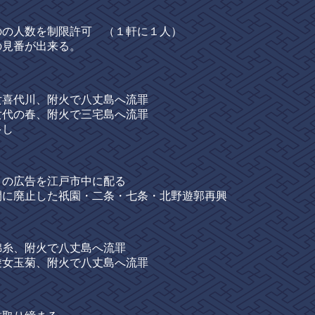
の人数を制限許可 （１軒に１人）
見番が出来る。
喜代川、附火で八丈島へ流罪
代の春、附火で三宅島へ流罪
多し
の広告を江戸市中に配る
に廃止した祇園・二条・七条・北野遊郭再興
糸、附火で八丈島へ流罪
女玉菊、附火で八丈島へ流罪