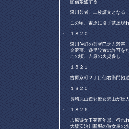
船宿繁盛する
深川芸者、二枚証文となる
この頃、吉原に引手茶屋現
・ １８２０
深川仲町の芸者巳之吉殺害
金沢藩、遊里設置の許可を
この頃、吉原の火災多し
・ １８２１
吉原京町２丁目仙右衛門抱遊
・ １８２５
長崎丸山遊郭遊女錦山が唐人
・ １８２６
吉原遊女玉菊百年忌、行わ
大坂安治川新堀の遊女屋の少女