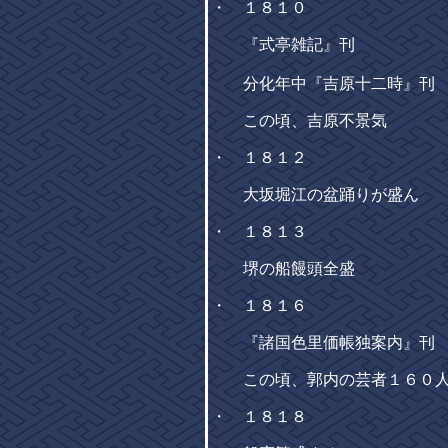
・ １８１０
『式亭雑記』刊
分化年中『吉原十二時』刊
この頃、吉原不景気
・ １８１２
大坂堀江の盆踊りが盛ん
・ １８１３
堺の船饅頭全盛
・ １８１６
『諸国色里価帳独案内』刊
この頃、郭内の芸者１６０人
・ １８１８