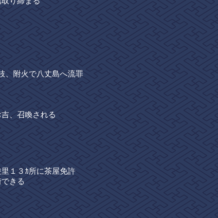
取り締まる
枝、附火で八丈島へ流罪
吉、召喚される
里１３ｶ所に茶屋免許
できる