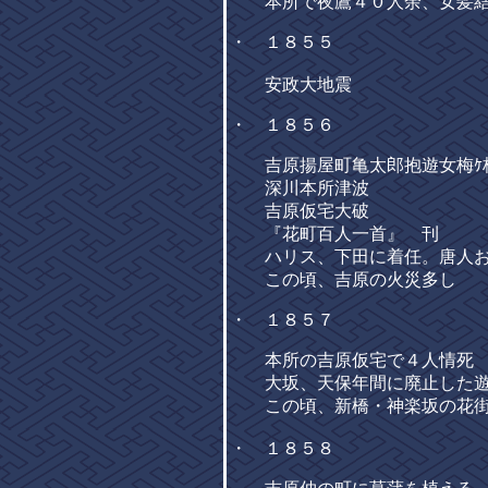
本所で夜鷹４０人余、女髪結
・ １８５５
安政大地震
・ １８５６
吉原揚屋町亀太郎抱遊女梅ｹ
深川本所津波
吉原仮宅大破
『花町百人一首』 刊
ハリス、下田に着任。唐人お
この頃、吉原の火災多し
・ １８５７
本所の吉原仮宅で４人情死
大坂、天保年間に廃止した遊
この頃、新橋・神楽坂の花街
・ １８５８