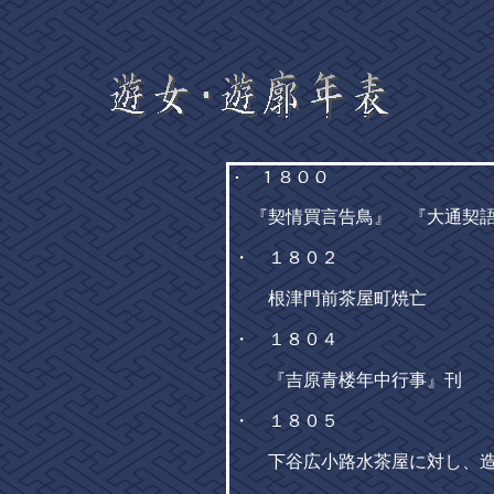
･ １８００
『契情買言告鳥』 『大通契
・ １８０２
根津門前茶屋町焼亡
・ １８０４
『吉原青楼年中行事』刊
・ １８０５
下谷広小路水茶屋に対し、造