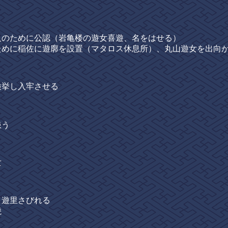
ために公認（岩亀楼の遊女喜遊、名をはせる）
に稲佐に遊廓を設置（マタロス休息所）、丸山遊女を出向
挙し入牢させる
患う
亡
遊里さびれる
焼