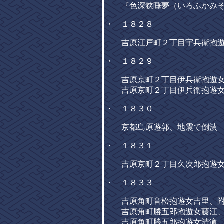
『色深狭睡夢（いろふかみそ
・ １８２８
吉原江戸町２丁目宇兵衛抱遊
・ １８２９
吉原京町２丁目伊兵衛抱遊女
吉原京町２丁目伊兵衛抱遊女
・ １８３０
京都島原遊郭、地震で倒潰
・ １８３１
吉原京町２丁目久次郎抱遊女
・ １８３３
吉原角町音松抱遊女吉里、附
吉原角町勝五郎抱遊女藤江、
吉原角町勝五郎抱遊女清滝、