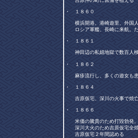
吉原仲の町に菖蒲を植える
・ １８６０
横浜開港。港崎遊里、外国人の
ロシア軍艦、長崎に来航。ため
・ １８６１
神田辺の私娼地獄で数百人検
・ １８６２
麻疹流行し、多くの遊女も
・ １８６４
吉原仮宅、深川の火事で焼
・ １８６６
米価の騰貴のため打毀勃発。
深川大火のため吉原仮宅全
吉原仮宅２年間認める