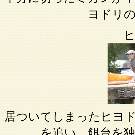
ヨドリ
居ついてしまったヒヨ
を追い、餌台を