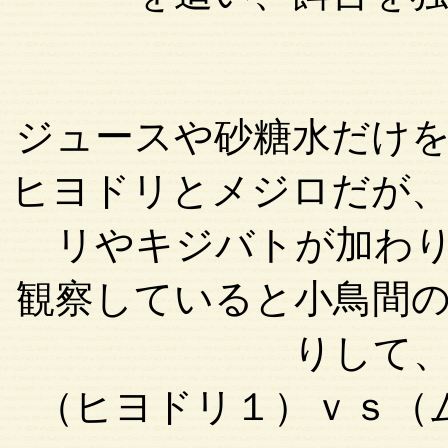
ジュースや砂糖水だけ
ヒヨドリとメジロだが
リやキジバトが加わ
観察していると小鳥間
りして
（ヒヨドリ１）ｖｓ（