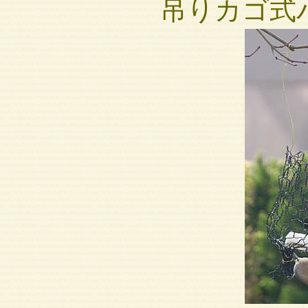
吊りカゴ式