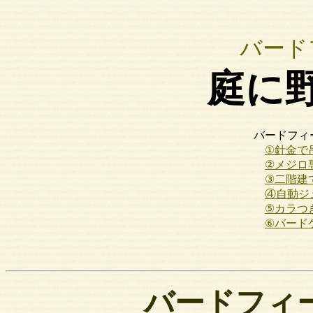
バード
庭に
バードフィ
①針金で
②メジロ
③二階建
④自動ジ
⑤カラつ
⑥バード
バードフィ