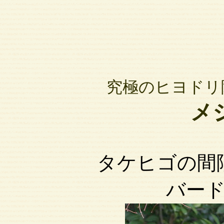
究極のヒヨドリ
メ
タケヒゴの間
バー