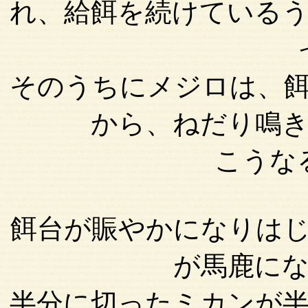
れ、給餌を続けている
そのうちにメジロは、
から、ねだり鳴
こうな
餌台が賑やかになりは
が馬鹿に
半分に切ったミカンが