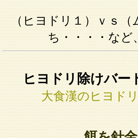
（ヒヨドリ１）ｖｓ（
ち・・・・など
ヒヨドリ除けバー
大食漢のヒヨド
餌を針金