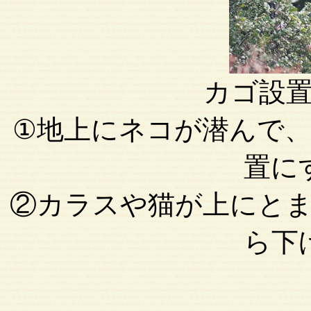
カゴ設
①地上にネコが潜んで
置に
②カラスや猫が上にと
ら下