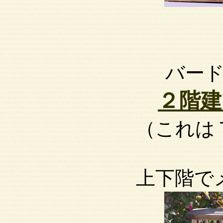
バー
２階建
（これは
上下階で