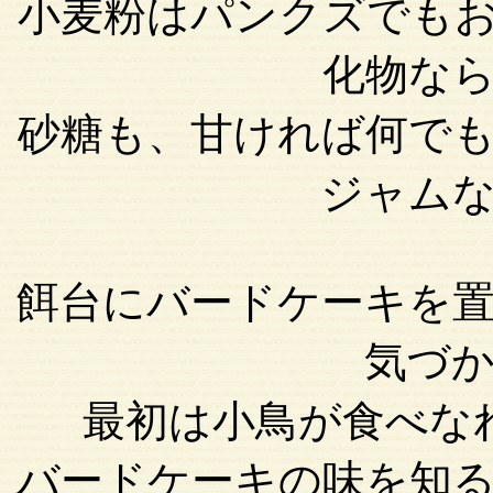
小麦粉はパンクズでも
化物な
砂糖も、甘ければ何で
ジャム
餌台にバードケーキを
気づ
最初は小鳥が食べな
バードケーキの味を知