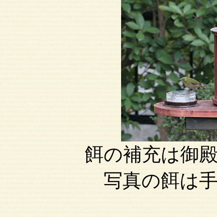
餌の補充は御
写真の餌は