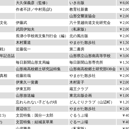
大久保義彦（監修）
いき出版
￥6,0
作者不詳／中村晃(訳)
教育社新書
￥2,0
山形交響楽協会
￥2,0
文化
伊藤武
六十里越街道文化研究会
￥2,0
武田伊知夫
（私家版）
￥2,0
長瀞小学校画文集刊行会（編）
北の風出版
￥2,0
木村重道
やまがた散歩社
￥1,5
戦）
近藤侃一
第二書房
￥1,5
年記念誌
山形県立山形南高等学校
￥3,0
毎日新聞山形支局編
毎日新聞山形専売所
￥1,5
山形南高校郷土研究誌特集
山形南高校郷土研究部OB会
￥1,5
真相
佐藤欣哉
やまがた散歩社
￥2,0
伊東久一覚書
木村富子
￥2,0
伊東五郎
蔵王クラブ
￥2,0
山形放送編
東北出版企画
￥1,0
忘れられない子どもの頃
どんぐりクラブ（山辺町）
￥1,2
渡辺信三
やまがた散歩社
￥2,0
5)
文芸特集：国分一太郎
ぐるうぷ場
￥40
)
文芸特集：結城哀草果
ぐるーぷ場
￥40
山岸勝美
（私家版）
￥80