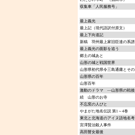
収集車「人民服務号」
最上義光
最上記（現代語訳付原文）
最上下向道記
新稿 羽州最上家旧臣達の系譜
最上義光の面影を追う
郷土の城あと
山形の城と戦国世界
山形県初代県令三島通庸とそ
山形県の百年
山形百年
激動のドラマ ―山形県の戦後
続 山形のお寺
不忘窯の人びと
やまがた地名伝説 第1～4巻
東北と北海道のアイヌ語地名考
宮澤賢治殺人事件
高田瞽女最後