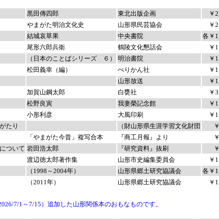
黒田傳四郎
東北出版企画
￥2
やまがた明治文化史
山形県民芸協会
￥2
結城哀草果
中央書院
各￥1,
尾形六郎兵衛
鶴陵文化懇話会
￥1
（日本のことばシリーズ ６）
明治書院
￥1
松田義幸（編）
ぺりかん社
￥1
山形放送
￥1
加賀山鋼太郎
白甕社
￥3
松野良寅
我妻榮記念館
￥1
小形利彦
大風印刷
￥1
がたり
（財山形県生涯学習文化財団
￥
「やまがた今昔」複写合本
『商工月報』より
￥
について
岩田浩太郎
『研究資料』抜刷
￥
渡辺徳太郎著作集
山形市史編集委員会
￥1
（1998～2004年）
山形県郷土研究協議会
各￥1,
（2011年）
山形県郷土研究協議会
￥1
￥99
26/7/1～7/15）追加した山形関係本のおもなものです。