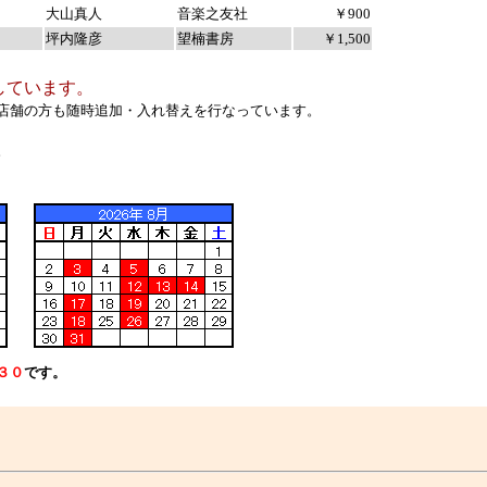
大山真人
音楽之友社
￥900
坪内隆彦
望楠書房
￥1,500
￥99,999
しています。
店舗の方も随時追加・入れ替えを行なっています。
。
３０
です。