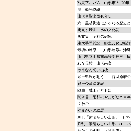
写真アルバム 山形市の120年
最上義光物語
山形交響楽団40年史
六十里越街道にかかわる歴史と
馬見ヶ崎川 水の文化誌
画文集 昭和の記憶
東大手門雑記 郷土文化史秘話
最後の連隊 （山形連隊の沖縄
山形県立山形南高等学校三十周
わが母校 山形南高
やまなん想い出枕
蔵王県境が動く ―官財癒着の
蔵王今昔温泉記
随筆 蔵王とともに
聞き書 昭和のやまがた５０年
くわご
やまがたの絵馬
月刊「素晴らしい山形」 (1992.
月刊 素晴らしい山形 (1992/2
わたしの今町 （酒田市）