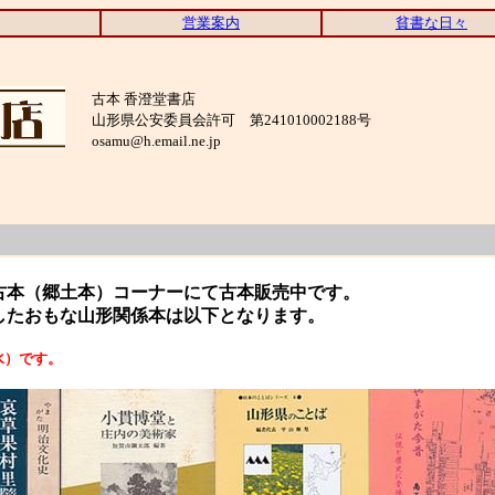
営業案内
貧書な日々
古本 香澄堂書店
山形県公安委員会許可 第241010002188号
osamu@h.email.ne.jp
古本（郷土本）コーナーにて古本販売中です。
したおもな山形関係本は以下となります。
水）です。