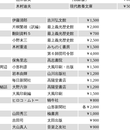
木村迪夫
現代教養文庫
￥50
￥99,9
伊藤清郎
吉川弘文館
￥1,500
片桐繁雄（訳編）
最上義光歴史館
￥2,000
翻刻資料５
最上義光歴史館
￥700
小野末三
最上義光歴史館
￥2,500
木村重道
みちのく書房
￥1,500
第６師団司令部
￥4,000
保角里志
高志書院
￥1,500
の周辺
小形利彦
大風印刷・出版
￥1,500
岩本由輝
山川出版社
￥1,200
毎日新聞社
高陽堂書店
￥1,200
秘話
大野六弥
高陽堂書店
￥1,200
大風印刷編
大風印刷
￥1,500
ヒロコ・ムトー
蝸牛社
￥800
山形新聞社
各￥2,000
山田秀三
楡書房
￥1,000
吉田司
太田出版
￥900
大山真人
音楽之友社
￥900