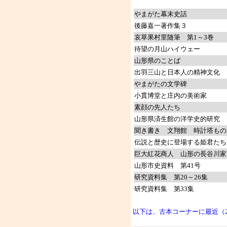
やまがた幕末史話
後藤嘉一著作集３
哀草果村里随筆 第1～3巻
待望の月山ハイウェー
山形県のことば
出羽三山と日本人の精神文化
やまがたの文学碑
小貫博堂と庄内の美術家
素顔の先人たち
山形県済生館の洋学史的研究
聞き書き 文翔館 時計塔もの
伝説と歴史に登場する姫君たち
巨大紅花商人 山形の長谷川家
山形市史資料 第41号
研究資料集 第20～26集
研究資料集 第33集
以下は、古本コーナーに最近（20