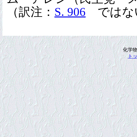
（訳注：
S. 906
ではない
化学
ト