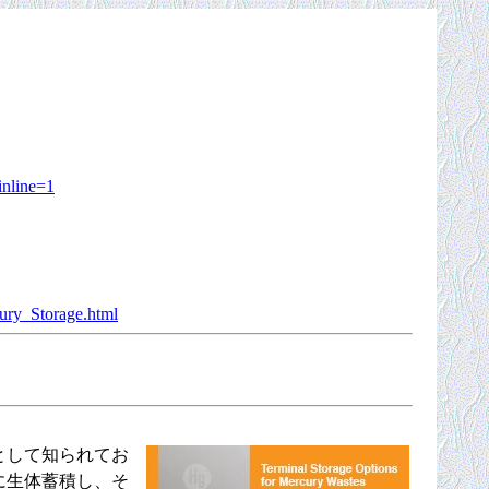
inline=1
ury_Storage.html
として知られてお
に生体蓄積し、そ