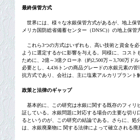
最終保管方式
世界には、様々な水銀保管方式があるが、地上保管
メリカ国防総省備蓄センター（DNSC)）の地上保
これら3つの方式はいずれも、高い技術と資金を必
ように選定するかに影響を与える。同様に、コストも非
ために、2億～3億クローネ（約2,500万～3,700
必要とし、4,436トンの商品グレードの水銀元素の
抗方式であり、会社は、主に塩素アルカリプラント解
政策と法律のギャップ
基本的に、この研究は水銀に関する既存のフィリピ
証している。水銀問題に対応する場合の主要な切り
るというのが、この研究の結論である。さらに、処
は、水銀廃棄物に 関する法律によって確立される