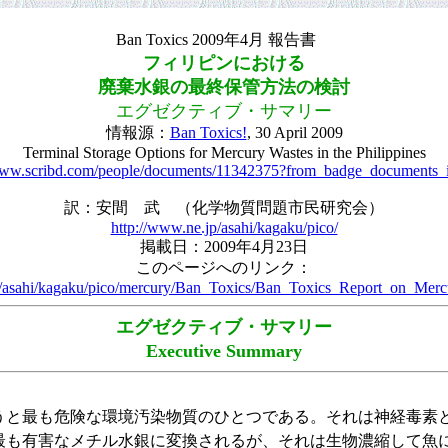
Ban Toxics 2009年4月 報告書
フィリピンにおける
廃棄水銀の最終保管方法の検討
エグゼクティブ・サマリー
情報源：
Ban Toxics!
, 30 April 2009
Terminal Storage Options for Mercury Wastes in the Philippines
www.scribd.com/people/documents/11342375?from_badge_documents_
訳：安間 武 （化学物質問題市民研究会）
http://www.ne.jp/asahi/kagaku/pico/
掲載日：2009年4月23日
このページへのリンク：
p/asahi/kagaku/pico/mercury/Ban_Toxics/Ban_Toxics_Report_on_Merc
エグゼクティブ・サマリー
Executive Summary
と最も危険な環境汚染物質のひとつである。それは神経毒素
最も有害なメチル水銀に変換されるが、それは生物濃縮して魚