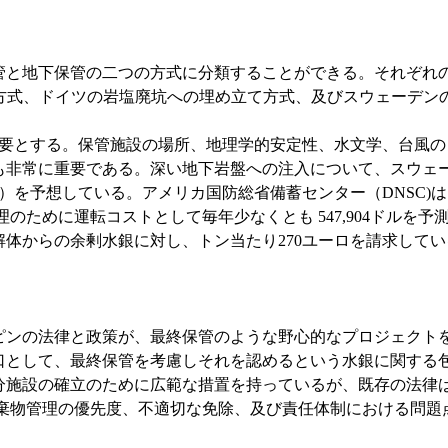
と地下保管の二つの方式に分類することができる。それぞれ
管方式、ドイツの岩塩廃坑への埋め立て方式、及びスウェーデン
要とする。保管施設の場所、地理学的安定性、水文学、台風の
常に重要である。深い地下岩盤への注入について、スウェーデンは
万ドル）を予想している。アメリカ国防総省備蓄センター（DNSC)
管理のために運転コストとして毎年少なくとも 547,904ドル
体からの余剰水銀に対し、トン当たり270ユーロを請求してい
ンの法律と政策が、最終保管のような野心的なプロジェクト
口として、最終保管を考慮しそれを認めるという水銀に関する
分施設の確立のために広範な措置を持っているが、既存の法律
廃棄物管理の優先度、不適切な免除、及び責任体制における問題