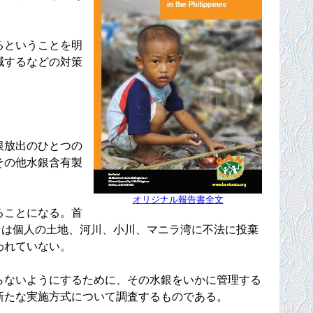
るということを明
減するなどの対策
銀放出のひとつの
その他水銀含有製
オリジナル報告書全文
ることになる。首
0トンは個人の土地、河川、小川、マニラ湾に不法に投棄
われていない。
らないようにするために、その水銀をいかに管理する
新たな実施方式について調査するものである。