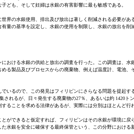
な子ども、そして妊婦は水銀の有害影響に最も敏感である。
世界の水銀使用、排出及び放出は著しく削減される必要があ
含有量の基準を設定し、水銀の使用を制限し、水銀の放出を削
ンにおける水銀の供給と放出の調査を行った。この調査は、水
占める製品及びプロセスからの廃棄物、例えば温度計、電池、
でいるので、この発見はフィリピンにさらなる問題を提起す
が収集されるが、日々発生する廃棄物の27％、あるいは約 142
別することを求める法律があるが、実際には分別はほとんど行
とができると仮定すれば、フィリピンはその水銀が環境に戻
した水銀を安全に確保する最終保管という、この分野における