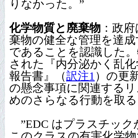
りなかった。”
化学物質と廃棄物
：政府
棄物の健全な管理を達成
であることを認識した。特
された『内分泌かく乱化
報告書』（
訳注1
）の更新
の懸念事項に関連するリ
めのさらなる行動を取る
”EDC はプラスチッ
このクラスの有害化学物