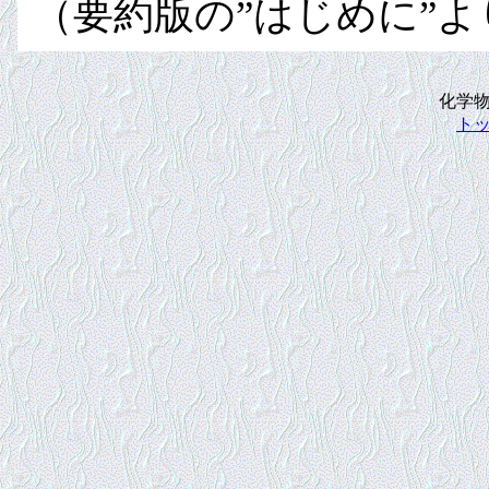
（要約版の”はじめに”よ
化学
ト