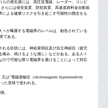
れらの発生源には、高圧送電線、レーダー、コンピ
、さらには保安装置、防犯装置、高速道路料金自動装
界による健康リスクを引き起こす可能性の懸念をも
人々が曝露する電磁界のレベルは、勧告されている
実である。
される症状には、神経衰弱症及び自立神経症（疲労
る痛み、焼けるような感じ）などがある。ある人々
なので可能な限り電磁界を避けることによって対応
（electromagnetic hypersensitivity
なった意味で使われる。
関係。