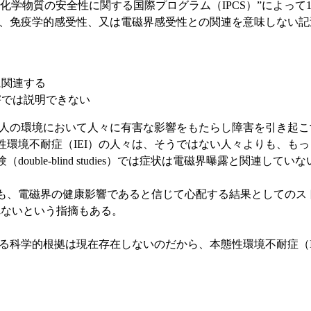
”化学物質の安全性に関する国際プログラム（IPCS）”によって
因論、免疫学的感受性、又は電磁界感受性との関連を意味しない
に関連する
害では説明できない
個人の環境において人々に有害な影響をもたらし障害を引き起
性環境不耐症（IEI）の人々は、そうではない人々よりも、も
ble-blind studies）では症状は電磁界曝露と関連して
、電磁界の健康影響であると信じて心配する結果としてのス
が原因かもしれないという指摘もある。
る科学的根拠は現在存在しないのだから、本態性環境不耐症（I