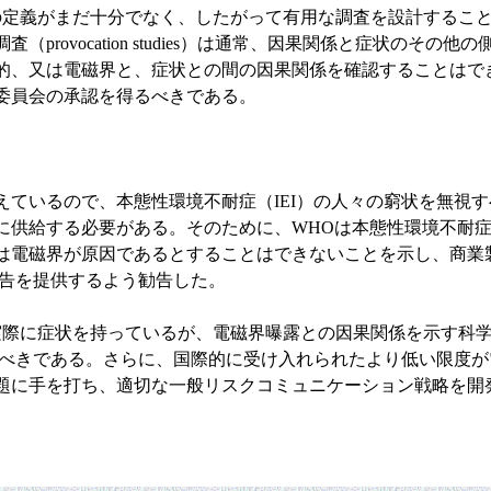
の人の定義がまだ十分でなく、したがって有用な調査を設計する
rovocation studies）は通常、因果関係と症状のそ
的、又は電磁界と、症状との間の因果関係を確認することはで
委員会の承認を得るべきである。
えているので、本態性環境不耐症（IEI）の人々の窮状を無視
供給する必要がある。そのために、WHOは本態性環境不耐症
は電磁界が原因であるとすることはできないことを示し、商業
勧告を提供するよう勧告した。
は実際に症状を持っているが、電磁界曝露との因果関係を示す科
意すべきである。さらに、国際的に受け入れられたより低い限度
題に手を打ち、適切な一般リスクコミュニケーション戦略を開