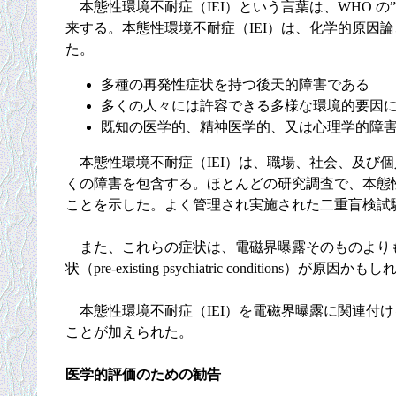
本態性環境不耐症（IEI）という言葉は、WHO の
来する。本態性環境不耐症（IEI）は、化学的原
た。
多種の再発性症状を持つ後天的障害である
多くの人々には許容できる多様な環境的要因
既知の医学的、精神医学的、又は心理学的障
本態性環境不耐症（IEI）は、職場、社会、及び
くの障害を包含する。ほとんどの研究調査で、本態
ことを示した。よく管理され実施された二重盲検試験（dou
また、これらの症状は、電磁界曝露そのものよりも
状（pre-existing psychiatric conditions）
本態性環境不耐症（IEI）を電磁界曝露に関連付け
ことが加えられた。
医学的評価のための勧告