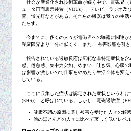
社会が産業化され技術革命が続く中で、電磁界（電
ュータ画面表示装置（VDUs）、テレビ、ラジオ
置、蛍光灯などがある。それらの機器は我々の生活
たらす。
今までに、多くの人々が電磁界への曝露に関連があ
曝露限界より十分に低くく、また、 有害影響を引
報告されている過敏反応は広範な非特定症状を含み
感、倦怠感、集中力欠如、めまい、吐き気、心臓の
は影響が激しいので仕事をやめたり生活全体を変え
している。
ここに収集した症状は認定された症状というわけではなく、一般的に、”電気
(EHS)）”と呼ばれている。しかし、電磁過敏症（
健康不調の原因に関し被害を受けた人々の解
他のほとんどの人々に比べて著しく低いレベ
ワークショップの目的と範囲