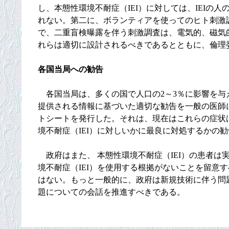
し、本態性環境不耐症（IEI）に対しては、IEI
れない。第二に、ボランティアを使ってのヒト刺激調査（p
で、二重盲検曝露を伴う刺激調査は、電気的、磁気
れらは適切に設計されるべきであるとともに、倫理
各国当局への勧告
各国当局は、多くの国で人口の2～3％に影響を与
提供される情報に基づいた適切な勧告を一般の医師に
トシートを発行した。それは、現在はこれらの症状
境不耐症（IEI）に対しいかに最良に対処するかの
政府はまた、 本態性環境不耐症（IEI）の患者
境不耐症（IEI）を使用する根拠がないことを留
はない。もっと一般的に、政府は新規技術に伴う問
題についての会話を推進すべきである。