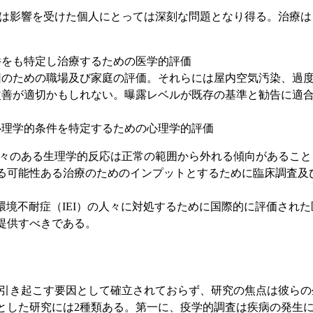
I）は影響を受けた個人にとっては深刻な問題となり得る。治療
件をも特定し治療するための医学的評価
因のための職場及び家庭の評価。それらには屋内空気汚染、過
改善が適切かもしれない。曝露レベルが既存の基準と勧告に適
心理学的条件を特定するための心理学的評価
人々のある生理学的反応は正常の範囲から外れる傾向があるこ
る可能性ある治療のためのインプットとするために臨床調査及
環境不耐症（IEI）の人々に対処するために国際的に評価された
提供すべきである。
を引き起こす要因として確立されておらず、研究の焦点は彼ら
とした研究には2種類ある。第一に、疫学的調査は疾病の発生