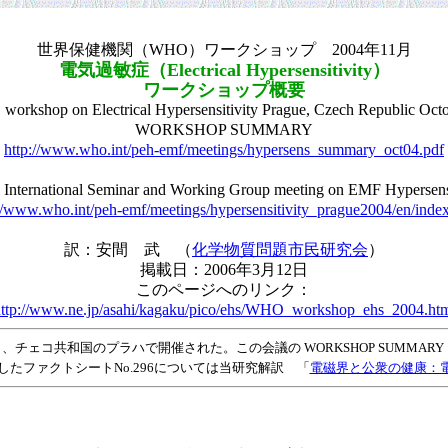
世界保健機関（WHO）ワークショップ 2004年11月
電気過敏症（Electrical Hypersensitivity）
ワークショップ概要
op on Electrical Hypersensitivity Prague, Czech Republic Octo
WORKSHOP SUMMARY
http://www.who.int/peh-emf/meetings/hypersens_summary_oct04.pdf
nternational Seminar and Working Group meeting on EMF Hypersensi
//www.who.int/peh-emf/meetings/hypersensitivity_prague2004/en/inde
訳：安間 武 （
化学物質問題市民研究会
）
掲載日：2006年3月12日
このページへのリンク：
ttp://www.ne.jp/asahi/kagaku/pico/ehs/WHO_workshop_ehs_2004.ht
27日、チェコ共和国のプラハで開催された。この会議の WORKSHOP SUMMA
表したファクトシートNo.296については当研究解訳 「
電磁界と公衆の健康：