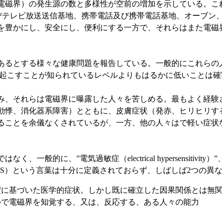
磁界）の発生源の数と多様性が空前の増加を示している。こ
及びテレビ放送送信基地、携帯電話及び携帯電話基地、オーブン
を豊かにし、安全にし、便利にする一方で、それらはまた電磁
るとする様々な健康問題を報告している。一般的にこれらの
き起こすことが知られているレベルよりもはるかに低いことは確
、それらは電磁界に曝露した人々を苦しめる。最もよく経験
動悸、消化器系障害）とともに、皮膚症状（発赤、ヒリヒリす
ることを余儀なくされているが、一方、他の人々はで軽い症状
過敏症（electrical hypersensitivity）”、又は”電磁過敏症
EHS）という言葉は十分に定義されておらず、しばしば2つの異
釈に基づいた医学的症状。しかし既に確立した因果関係とは無
ルで電磁界を知覚する、又は、反応する、ある人々の能力