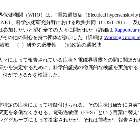
HO）は、”電気過敏症（Electrical hypersensitiv
NET、科学技術研究分野における欧州共同（COST 281）
は参加したいと望む全ての人々に開かれた（詳細は
Rapporteur r
及びその他の関心を持つ団体が参加した（詳細は
Working Group re
治療 （ⅱ）研究の必要性 （ⅲ)政策の選択肢
人々によって報告されている症状と電磁界曝露との間に関連が
要かを決定するために、科学的証拠の徹底的な検証を実施する
、何ができるかを検証した。
非特定の症状によって特徴付けられる。その症状は確かに真実
を余儀なくさせる。電磁過敏症（EHS）という言葉に替えて”電磁
I)）”という言葉がワーキンググループによって提案されたが、それは前者