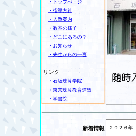
・トップぺ－ジ
・指導方針
・入塾案内
・教室の様子
・どこにあるの？
・お知らせ
・先生からの一言
リンク
・石坂珠算学院
・東京珠算教育連盟
・学書院
新着情報