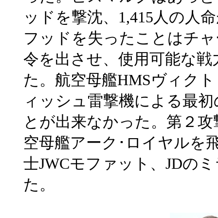
ッドを撃沈、1,415人の人
フッドを失ったことはチャ
令を出させ、使用可能な戦
た。航空母艦HMSヴィク
ィッシュ雷撃機による最初
とが出来なかった。第２攻
空母艦アーク･ロイヤルを
士JWCモファット、JDの
た。