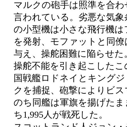
マルクの砲手は照準を合わ
言われている。劣悪な気象
の小型機は小さな飛行機は
を発射、モファットと同僚
与え、操舵困難に陥らせた
操舵不能を引き起こしたこ
国戦艦ロドネイとキングジ
クを捕捉、砲撃によりビス
のち同艦は軍旗を揚げたまま
ち1,995人が戦死した。
スコットランド人ジョン・モ