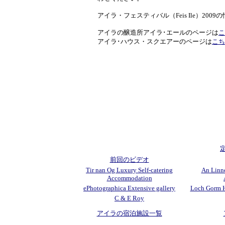
アイラ・フェスティバル（Feis Ile）2009
アイラの醸造所アイラ･エールのページは
こ
アイラ･ハウス・スクエアーのページは
こち
前回のビデオ
Tir nan Og Luxury Self-catering
An Linne
Accommodation
ePhotographica Extensive gallery
Loch Gorm H
C & E Roy
アイラの宿泊施設一覧