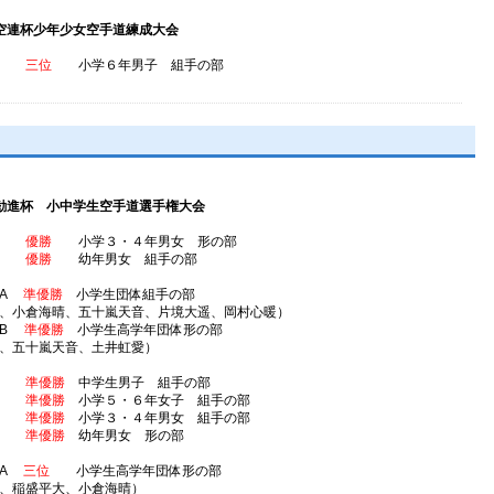
空連杯少年少女空手道練成大会
大遥
三位
小学６年男子 組手の部
勧進杯 小中学生空手道選手権大会
天音
優勝
小学３・４年男女 形の部
希空
優勝
幼年男女 組手の部
場A
準優勝
小学生団体組手の部
、小倉海晴、五十嵐天音、片境大遥、岡村心暖）
場B
準優勝
小学生高学年団体形の部
、五十嵐天音、土井虹愛）
恵大
準優勝
中学生男子 組手の部
心暖
準優勝
小学５・６年女子 組手の部
天音
準優勝
小学３・４年男女 組手の部
七海
準優勝
幼年男女 形の部
場A
三位
小学生高学年団体形の部
、稲盛平大、小倉海晴）