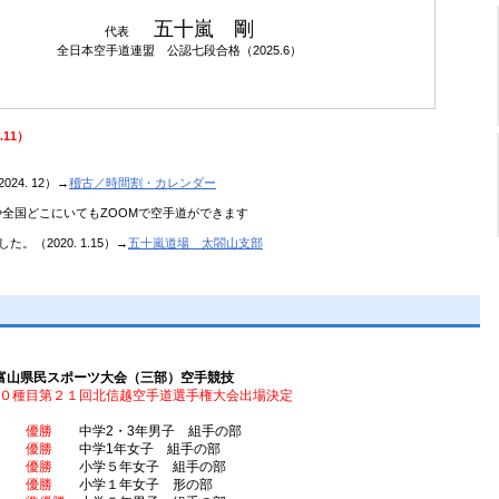
五十嵐 剛
代表
全日本空手道連盟 公認七段合格（2025.6）
11）
4. 12）→
稽古／時間割・カレンダー
宅や全国どこにいてもZOOMで空手道ができます
（2020. 1.15）→
五十嵐道場 太閤山支部
富山県民スポーツ大会（三部）空手競技
０種目第２１回北信越空手道選手権大会出場決定
恵大
優勝
中学2・3年男子 組手の部
心暖
優勝
中学1年女子 組手の部
天音
優勝
小学５年女子 組手の部
希空
優勝
小学１年女子 形の部