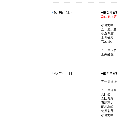
5月9日（土）
■第２４回
次の５名第
小倉
五十嵐
小倉
土井
宮本
五十嵐
土井
4月26日（日）
■第２２回
五十嵐
五十嵐
真田
真田
石黒
岡村
菅原
小倉