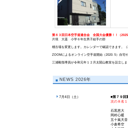
第６３回日本空手道連合会 全国大会優勝！！（2025.
片境 大遥 小学６年生男子組手の部
稽古場を変更します。カレンダーで確認できます。（202
ZOOMによるオンライン空手道開始（2020. 5）自
三浦毅指導員が令和元年１２月太閤山教室を設立しました。
NEWS
2026年
7月4日（土）
■第７９回
次の８名１
石黒
岡村
五十嵐
小倉