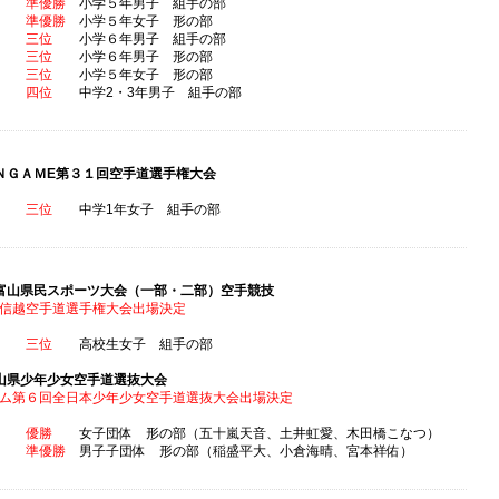
海晴
準優勝
小学５年男子 組手の部
虹愛
準優勝
小学５年女子 形の部
平大
三位
小学６年男子 組手の部
平大
三位
小学６年男子 形の部
天音
三位
小学５年女子 形の部
海隼
四位
中学2・3年男子 組手の部
ＮＧＡＭE第３１回空手道選手権大会
心暖
三位
中学1年女子 組手の部
富山県民スポーツ大会（一部・二部）空手競技
信越空手道選手権大会出場決定
希愛
三位
高校生女子 組手の部
山県少年少女空手道選抜大会
ム第６回全日本少年少女空手道選抜大会出場決定
道場
優勝
女子団体 形の部（五十嵐天音、土井虹愛、木田橋こなつ）
道場
準優勝
男子子団体 形の部（稲盛平大、小倉海晴、宮本祥佑）