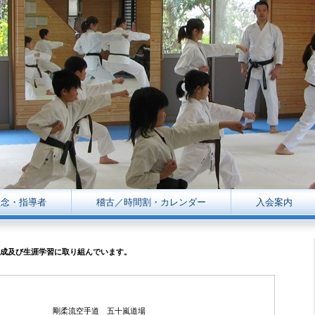
理念・指導者
稽古／時間割
・カレンダー
入会案内
育成及び生涯学習に取り組んでいます。
剛柔流空手道 五十嵐道場