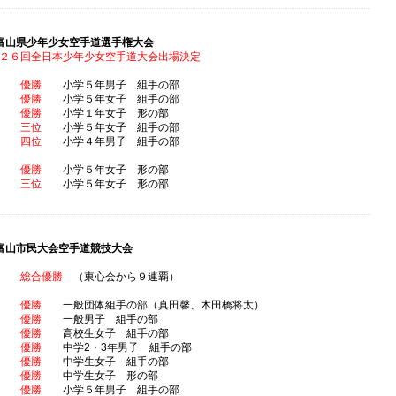
富山県少年少女空手道選手権大会
２６回全日本少年少女空手道大会出場決定
海晴
優勝
小学５年男子 組手の部
天音
優勝
小学５年女子 組手の部
希空
優勝
小学１年女子 形の部
虹愛
三位
小学５年女子 組手の部
祥佑
四位
小学４年男子 組手の部
天音
優勝
小学５年女子 形の部
虹愛
三位
小学５年女子 形の部
富山市民大会空手道競技大会
道場
総合優勝
（東心会から９連覇）
道場
優勝
一般団体組手の部（真田馨、木田橋将太）
馨
優勝
一般男子 組手の部
希愛
優勝
高校生女子 組手の部
恵大
優勝
中学2・3年男子 組手の部
心暖
優勝
中学生女子 組手の部
彩芽
優勝
中学生女子 形の部
海晴
優勝
小学５年男子 組手の部