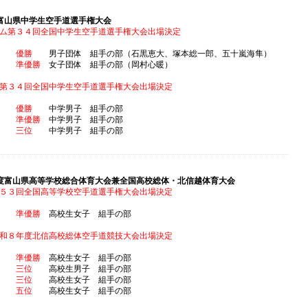
富山県中学生空手道選手権大会
ム第３４回全国中学生空手道選手権大会出場決定
道場
優勝
男子団体 組手の部（石黒恵大、塚本総一郎、五十嵐海隼）
学校
準優勝
女子団体 組手の部（岡村心暖）
第３４回全国中学生空手道選手権大会出場決定
恵大
優勝
中学男子 組手の部
一郎
準優勝
中学男子 組手の部
海隼
三位
中学男子 組手の部
度富山県高等学校総合体育大会兼全国高校総体・北信越体育大会
５３回全国高等学校空手道選手権大会出場決定
希愛
準優勝
高校生女子 組手の部
和８年度北信高校総体空手道競技大会出場決定
希愛
準優勝
高校生女子 組手の部
恭兵
三位
高校生男子 組手の部
咲乃
三位
高校生女子 組手の部
心陽
五位
高校生女子 組手の部