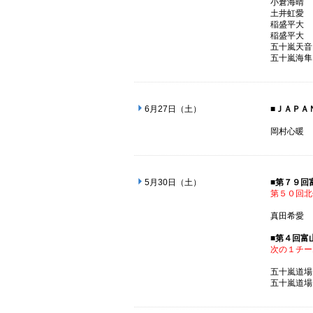
小倉
土井
稲盛
稲盛
五十嵐
五十嵐
6月27日（土）
■ＪＡＰＡ
岡村
5月30日（土）
■第７９回
第５０回北
真田
■第４回富
次の１チー
五十嵐
五十嵐