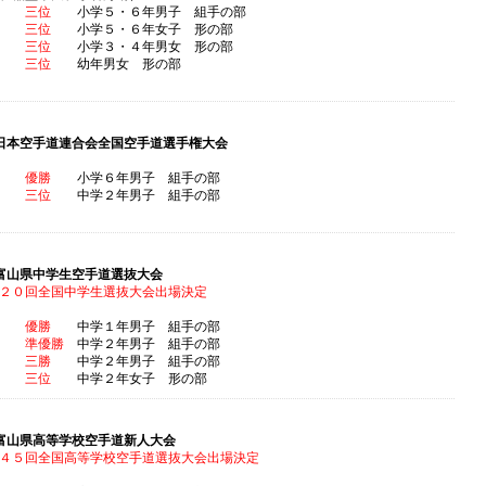
大遥
三位
小学５・６年男子 組手の部
心暖
三位
小学５・６年女子 形の部
虹愛
三位
小学３・４年男女 形の部
希空
三位
幼年男女 形の部
日本空手道連合会全国空手道選手権大会
大遥
優勝
小学６年男子 組手の部
恵大
三位
中学２年男子 組手の部
富山県中学生空手道選抜大会
２０回全国中学生選抜大会出場決定
海隼
優勝
中学１年男子 組手の部
恵大
準優勝
中学２年男子 組手の部
一郎
三勝
中学２年男子 組手の部
彩芽
三位
中学２年女子 形の部
富山県高等学校空手道新人大会
４５回全国高等学校空手道選抜大会出場決定