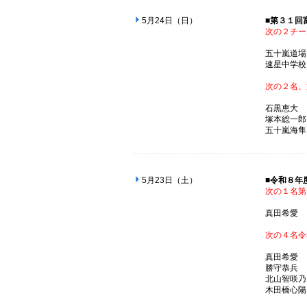
5月24日（日）
■第３１回
次の２チー
五十嵐
速星中
次の２名、
石黒
塚本総
五十嵐
5月23日（土）
■令和８年
次の１名第
真田
次の４名令
真田
勝守
北山智
木田橋