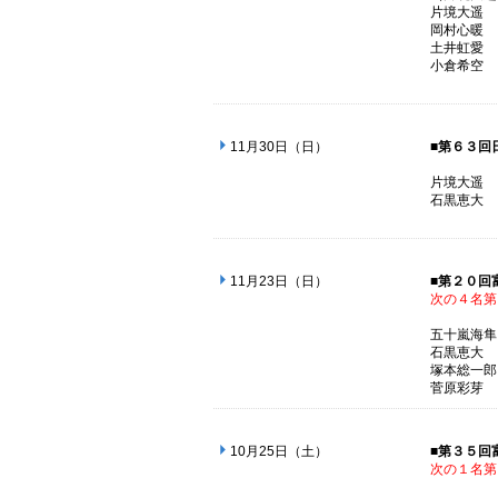
片境
岡村
土井
小倉
11月30日（日）
■第６３回
片境
石黒
11月23日（日）
■第２０回
次の４名第
五十嵐
石黒
塚本総
菅原
10月25日（土）
■第３５回
次の１名第