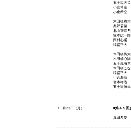
五十嵐
小倉
小倉
木田橋
奥野
北山智
塚本総
岡村
稲盛
木田橋
木田橋
五十嵐
木田橋こ
稲盛
小倉
宮本
五十嵐
3月23日（月）
■第４５回
真田