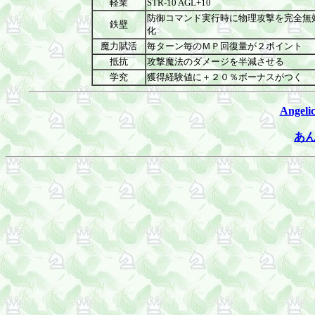
軽業
STR-10 AGL+10
防御コマンド実行時に物理攻撃を完全無
鉄壁
化
魔力賦活
毎ターン毎のＭＰ回復量が２ポイント
抵抗
攻撃魔法のダメージを半減させる
学究
獲得経験値に＋２０％ボーナスがつく
Angel
あ