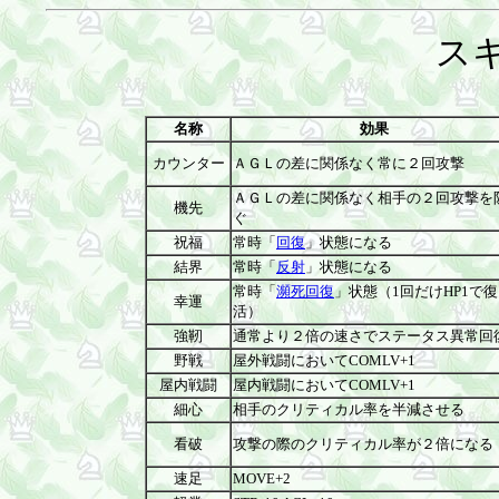
ス
名称
効果
カウンター
ＡＧＬの差に関係なく常に２回攻撃
ＡＧＬの差に関係なく相手の２回攻撃を
機先
ぐ
祝福
常時「
回復
」状態になる
結界
常時「
反射
」状態になる
常時「
瀕死回復
」状態（1回だけHP1で復
幸運
活）
強靭
通常より２倍の速さでステータス異常回
野戦
屋外戦闘においてCOMLV+1
屋内戦闘
屋内戦闘においてCOMLV+1
細心
相手のクリティカル率を半減させる
看破
攻撃の際のクリティカル率が２倍になる
速足
MOVE+2