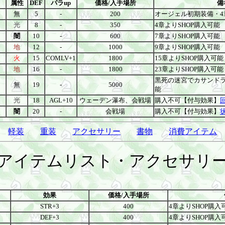
属性
DEF
パラup
価格/入手場所
備
無
5
-
200
オージェル初期装備・4
光
8
-
350
4章よりSHOP購入可能
闇
10
-
600
7章よりSHOP購入可能
地
12
-
1000
9章よりSHOP購入可能
火
15
COMLV+1
1800
15章よりSHOP購入可能
地
16
-
1800
23章よりSHOP購入可能
黒死の迷宮でカサンドラ
無
19
-
5000
能
光
18
AGL+10
ウェーデン瀑布、会戦場
購入不可【付与効果】
闇
20
-
会戦場
購入不可【付与効果】
軽装
重装
アクセサリー
書物
消費アイテム
アイテムリスト・アクセサリ
効果
価格/入手場所
STR+3
400
4章よりSHOP購入
DEF+3
400
4章よりSHOP購入