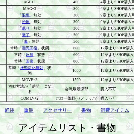
AGL+3
400
4章よりSHOP購入
MAG+3
800
4章よりSHOP購入
「
混乱
」無効
300
9章よりSHOP購入
「
恐怖
」無効
300
9章よりSHOP購入
「
眠り
」無効
300
9章よりSHOP購入
「
魅了
」無効
500
9章よりSHOP購入
「
毒
」無効
500
9章よりSHOP購入
常時「
瀕死回復
」状態
600
12章よりSHOP購
常時「
反射
」状態
600
12章よりSHOP購
常時「
回復
」状態
800
12章よりSHOP購
常時「
状態変化無効
」状
1000
12章よりSHOP購
態
MOVE+2
1500
12章よりSHOP購
移動方法が「瞬間」にな
会戦場最深部
購入不可
る
COMLV+2
ボロー荒野(ゼノラッハ)
購入不可
軽装
重装
アクセサリー
書物
消費アイテム
アイテムリスト・書物