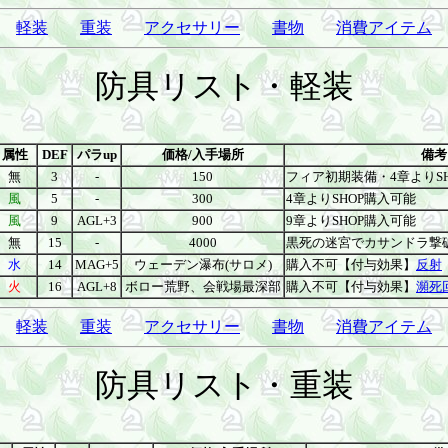
軽装
重装
アクセサリー
書物
消費アイテム
防具リスト・軽装
属性
DEF
パラup
価格/入手場所
備考
無
3
-
150
フィア初期装備・4章よりS
風
5
-
300
4章よりSHOP購入可能
風
9
AGL+3
900
9章よりSHOP購入可能
無
15
-
4000
黒死の迷宮でカサンドラ撃破
水
14
MAG+5
ウェーデン瀑布(サロメ)
購入不可【付与効果】
反射
火
16
AGL+8
ボロー荒野、会戦場最深部
購入不可【付与効果】
瀕死
軽装
重装
アクセサリー
書物
消費アイテム
防具リスト・重装