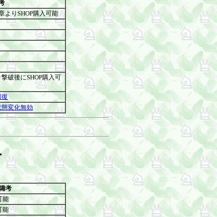
考
章よりSHOP購入可能
撃破後にSHOP購入可
回復
状態変化無効
ー
備考
可能
可能