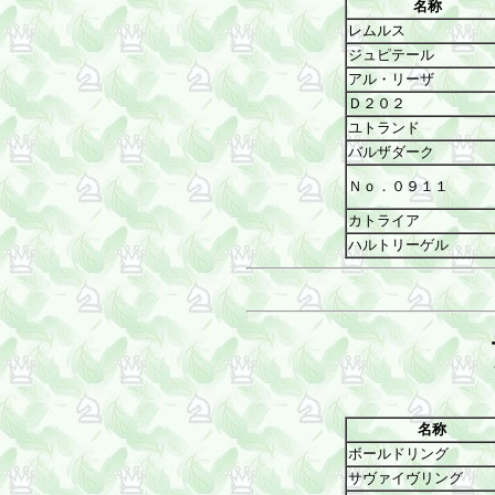
名称
レムルス
ジュピテール
アル・リーザ
Ｄ２０２
ユトランド
バルザダーク
Ｎｏ．０９１１
カトライア
ハルトリーゲル
名称
ボールドリング
サヴァイヴリング