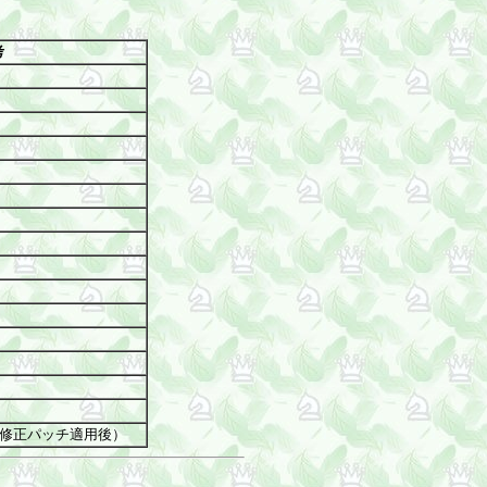
考
（修正パッチ適用後）