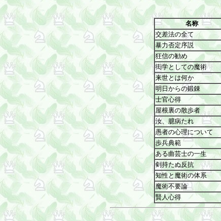
名称
交差法の全て
暴力否定序説
狂信の勧め
衒学としての魔術
来世とは何か
明日からの鍛錬
士官心得
屋根裏の散歩者
汝、臆病たれ
愚者の心理について
歩兵典範
ある曲芸士の一生
剣持たぬ反抗
知性と魔術の体系
魔術不要論
賢人心得