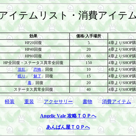
アイテムリスト・消費アイテ
効果
価格/入手場所
HP20回復
5
4章よりSHOP
HP40回復
20
4章よりSHOP
HP80回復
60
4章よりSHOP
HP全回復・ステータス異常全回復
150
4章よりSHOP
「
混乱
」「
恐怖
」回復
10
4章よりSHOP
「
眠り
」「
魅了
」回復
15
4章よりSHOP
「
毒
」回復
20
4章よりSHOP
ステータス異常全回復
40
4章よりSHOP
軽装
重装
アクセサリー
書物
消費アイテム
Angelic Vale 攻略ＴＯＰへ
あんぱん屋ＴＯＰへ