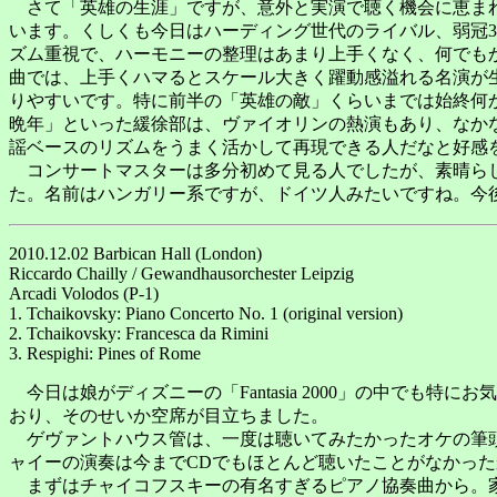
さて「英雄の生涯」ですが、意外と実演で聴く機会に恵まれず
います。くしくも今日はハーディング世代のライバル、弱冠
ズム重視で、ハーモニーの整理はあまり上手くなく、何でも
曲では、上手くハマるとスケール大きく躍動感溢れる名演が
りやすいです。特に前半の「英雄の敵」くらいまでは始終何
晩年」といった緩徐部は、ヴァイオリンの熱演もあり、なか
謡ベースのリズムをうまく活かして再現できる人だなと好感
コンサートマスターは多分初めて見る人でしたが、素晴らし
た。名前はハンガリー系ですが、ドイツ人みたいですね。今
2010.12.02 Barbican Hall (London)
Riccardo Chailly / Gewandhausorchester Leipzig
Arcadi Volodos (P-1)
1. Tchaikovsky: Piano Concerto No. 1 (original version)
2. Tchaikovsky: Francesca da Rimini
3. Respighi: Pines of Rome
今日は娘がディズニーの「Fantasia 2000」の中で
おり、そのせいか空席が目立ちました。
ゲヴァントハウス管は、一度は聴いてみたかったオケの筆頭
ャイーの演奏は今までCDでもほとんど聴いたことがなかっ
まずはチャイコフスキーの有名すぎるピアノ協奏曲から。家