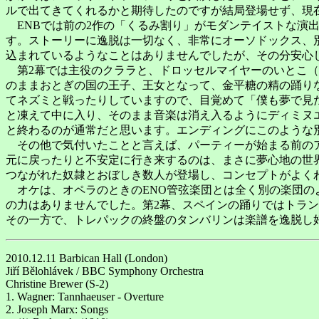
ルで出てきてくれるかと期待したのですが結局登場せず、現
ENBでは前の2作の「くるみ割り」がモダンテイストな演
す。ストーリーに逸脱は一切なく、非常にオーソドックス、
込まれているようなことはありませんでしたが、その分安心
第2幕では主役のクララと、ドロッセルマイヤーのいとこ（
のままおとぎの国の王子、王女となって、金平糖の精の踊り
てネズミと戦ったりしていますので、目覚めて「僕も夢で見
と凍えて中に入り、そのまま音楽は消え入るようにディミヌ
と終わるのが通常だと思います。エンディングにこのような
その他で気付いたことと言えば、パーティーが始まる前のア
元に戻ったりと不安定に行き来するのは、まさに夢心地の世
つながれた奴隷とおぼしき数人が登場し、コンセプトがよく
オケは、オペラのときのENO管弦楽団とは全く別の楽団の
の力はありませんでした。第2幕、スペインの踊りではトラ
その一方で、トレパックの終盤のタンバリンは楽譜を逸脱し
2010.12.11 Barbican Hall (London)
Jiří Bělohlávek / BBC Symphony Orchestra
Christine Brewer (S-2)
1. Wagner: Tannhaeuser - Overture
2. Joseph Marx: Songs