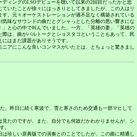
ディングのLSOデビューを聴いて以来の2回目だったかと思
じていたことが徐々にはっきりとしてきましたが、この人はリ
ます。元々オーケストレーションが過不足なく構築されている
剰気味なサウンドの曲だとグシャっとした分離の悪い響きにな
！」と心の中で叫んでいました。一方、「英雄の妻」「英雄の
た際は、曲がバルトークとショスタコということもあって、民
えにはまだ課題がありそうです。
モニアにこんな良いコンマスがいたとは、とちょっと驚きまし
けました。昨日に続く寒波で、雪と寒さのため交通も一部マヒして
は見たのですが。また、自分でも何故だかわかりませんが、シ
す。
日は珍しい原典版での演奏とのことでしたが、この曲に精通し