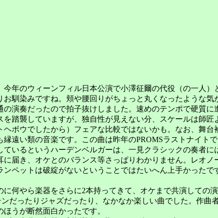
。今年のウィーンフィル日本公演で小澤征爾の代役（の一人）
りお馴染みですね。頬や腰回りがちょっと丸くなったような気
の演奏だったので拍子抜けしました。速めのテンポで硬質に
スを踏襲していますが、独自性が見えない分、スケールは師匠
トヘボウでしたから）フェアな比較ではないかも。なお、舞台
縁遠い類の音楽です。この曲は昨年のPROMSラストナイト
しているというハーデンベルガーは、一見クラシックの奏者に
耳に届き、オケとのバランス等さっぱりわかりません。レオノ
ランペットは破綻がないということではたいへん上手かったで
に何やら楽器をさらに2本持ってきて、オケまで共演しての演
テンだったりジャズだったり、なかなか楽しい曲でした。作曲
のほうが断然面白かったです。