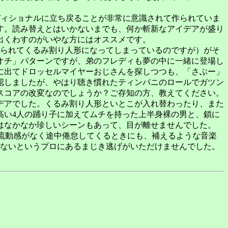
ディショナルに立ち戻ることが非常に意識されて作られていま
す。読み替えとはいかないまでも、何か斬新なアイデアが盛り
出くわすのがいやな方にはオススメです。
られてくるみ割り人形になってしまっているのですが）がそ
オチ」パターンですが、弟のフレディも夢の中に一緒に登場し
に出てドロッセルマイヤーおじさんを探しつつも、「さぶー」
認しましたが、やはり聴き慣れたティンパニのロールでガツン
スコアの改変なのでしょうか？ご存知の方、教えてください。
デアでした。くるみ割り人形といとこが入れ替わったり、また
高い4人の踊り子に加えてムチを持った上半身裸の男と、鎖に
はなかなか珍しいシーンもあって、目が離せませんでした。
流動感がなく途中倦怠してくるときにも、補えるような音楽
かないというプロにあるまじき逃げがいただけませんでした。