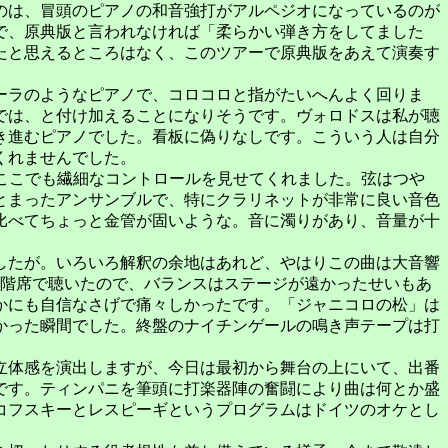
のは、冒頭のピアノの和音強打がアルペジオになっているのが
で、原典版と言われなければ「柔らかい弾き方をしてました
たと思えるところはなく、このツアーで原典版をあえて演奏す
ーラのようなピアノで、コロコロと指がたいへんよく回りま
では、と付け加えることになりそうです。ヴォロドスは私が聴
き進むピアノでした。看板に偽りなしです。こういう人は自分
くれませんでした。
はここでも繊細なコントロールを見せてくれました。弦はつや
とまったアンサンブルで、特にクラリネットが非常に良い音色
比べてちょっと金管が固いような。音に濁りがあり、音量が十
したが。いろいろ解釈の余地はあれど、やはりこの曲は大音響
3階席で聴いたので、バランスはステージが遠かったせいもあ
かにも自信なさげで痛々しかったです。「ジャニコロの松」は
かった瞬間でした。終盤のナイチンゲールの鳴き声テープは打
立体感を演出しますが、今日は最初から舞台の上にいて、出番
です。ティンパニを筆頭に打楽器陣の奮闘により曲は何とか盛
コフスキーとレスピーギというプログラムはドイツのオケとし