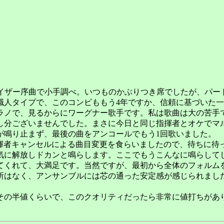
イザー序曲で小手調べ。いつものかぶりつき席でしたが、パー
職人タイプで、このコンビももう4年ですか、信頼に基づいた
ノで、見るからにワーグナー歌手です。私は歌曲は大の苦手
し分ございませんでした。まさに今日と同じ指揮者とオケでマ
が鳴り止まず、最後の曲をアンコールでもう1回歌いました。
揮者キャンセルによる曲目変更を食らいましたので、待ちに待
気に解放しドカンと鳴らします。ここでもうこんなに鳴らして
てくれて、大満足です。当然ですが、最初から全体のフォルム
所はなく、アンサンブルには芯の通った安定感が感じられまし
にその半値くらいで、このクオリティだったら非常に値打ちがあ