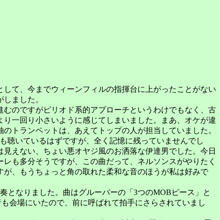
として、今までウィーンフィルの指揮台に上がったことがない
がしました。
進むのですがピリオド系的アプローチというわけでもなく、古
より一回り小さいように感じてしまいました。まあ、オケが違
袖のトランペットは、あえてトップの人が担当していました。
でも聴いているはずですが、全く記憶に残っていませんでし
は見えない、ちょい悪オヤジ風のお洒落な伊達男でした。今日
ーレも多分そうですが、この曲だって、ネルソンスがやりたく
すが、もうちょっと角の取れた柔和な音のほうが私は好みで
奏となりました。曲はグルーバーの「3つのMOBピース」と
者も会場にいたので、前に呼ばれて拍手にさらされていまし