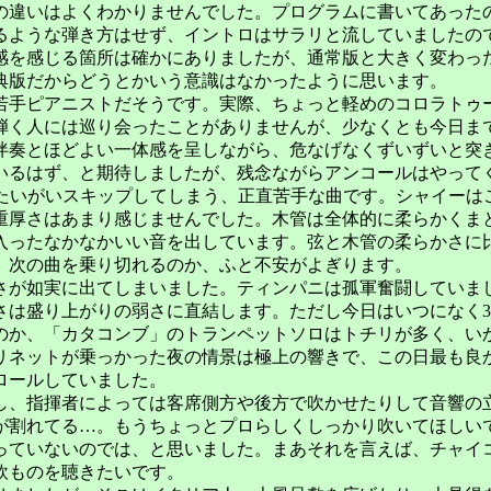
の違いはよくわかりませんでした。プログラムに書いてあった
るような弾き方はせず、イントロはサラリと流していましたの
感を感じる箇所は確かにありましたが、通常版と大きく変わっ
典版だからどうとかいう意識はなかったように思います。
手ピアニストだそうです。実際、ちょっと軽めのコロラトゥ
弾く人には巡り会ったことがありませんが、少なくとも今日ま
伴奏とほどよい一体感を呈しながら、危なげなくずいずいと突
いるはず、と期待しましたが、残念ながらアンコールはやって
でもたいがいスキップしてしまう、正直苦手な曲です。シャイー
重厚さはあまり感じませんでした。木管は全体的に柔らかくま
入ったなかなかいい音を出しています。弦と木管の柔らかさに
。次の曲を乗り切れるのか、ふと不安がよぎります。
が如実に出てしまいました。ティンパニは孤軍奮闘していま
さは盛り上がりの弱さに直結します。ただし今日はいつになく
のか、「カタコンブ」のトランペットソロはトチリが多く、い
リネットが乗っかった夜の情景は極上の響きで、この日最も良
ロールしていました。
、指揮者によっては客席側方や後方で吹かせたりして音響の
が割れてる…。もうちょっとプロらしくしっかり吹いてほしい
っていないのでは、と思いました。まあそれを言えば、チャイ
欧ものを聴きたいです。