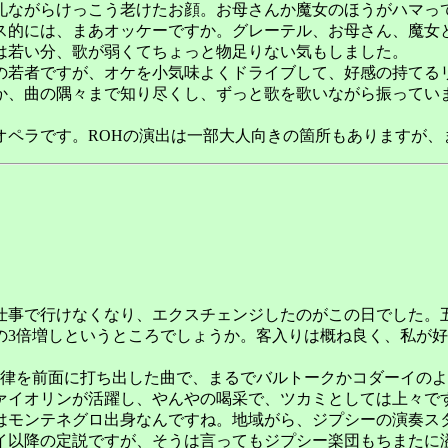
礼ながらけっこう老けたお顔。お母さんか魔女のほうがハマっ
ス的には、まあオッケーですか。グレーテル、お母さん、魔女
は若い分、歌が弱くてちょっと物足りない気もしました。
の若者ですが、オケを小気味よくドライブして、好感の持てる
か、曲の隅々まで知り尽くし、ずっと歌を歌いながら振っていま
ペラです。ROHの演出は一部大人向きの箇所もありますが、
事で行けなくなり、エクスチェンジしたのがこの日でした。五
の3倍増しというところでしょうか。客入りは概ね良く、私が好
律を前面に打ち出した曲で、まるでバルトークかコダーイのよ
ァイオリンが活躍し、やんやの喝采で、ツカミとしては上々です
はモンテネグロ出身なんですね。地域がら、ジプシーの演奏ス
イ以降の定説ですが、そうは言ってもジプシー楽団もちまたに