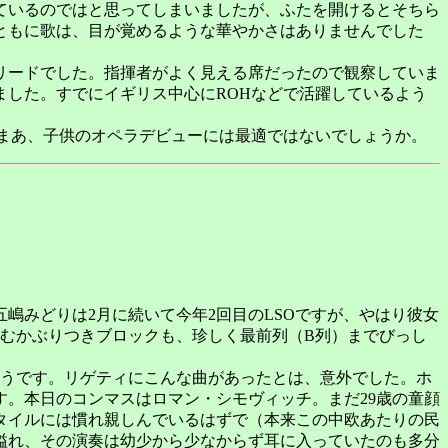
ているのではと思ってしまいましたが、ふたを開けるとそちら
ともに歌は、目が覚めるような華やかさはありませんでした
リードでした。指揮者がよく見える席だったので観察していま
した。すでにイギリス中心にROHなどで活躍しているよう
まあ、子供のオペラデビューには最適ではないでしょうか。
嶋みどりは2月に続いて今年2回目のLSOですが、やはり彼女
むかぶりつきブロックも、珍しく最前列（B列）までびっし
うです。リゲティにこんな曲があったとは、意外でした。ホ
。本日のコンマスはロマン・シモヴィッチ。まだ29歳の童顔
タイルには慣れ親しんでいるはずで（本来この中欧あたりの民
溢れ、その演奏は幼少から少なからず耳に入っていたのも多分