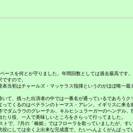
ペースを何とか守りました。年間回数としては過去最高です。
沢ですので。
表当初はチャールズ・マッケラス指揮というのがほぼ唯一最大
。
いて、残った出演者の中では一番名が通っているであろうク
ってくるのはベテランのトーマス・アレン。イギリスに来る前に
制作でダムラウのグレーテル、キルヒシュラーガーのヘンデル、
当たり役、一人で美味しいところをさらって行ってました。
ストで、7月の「椿姫」ではフローラを歌っていましたが、す
代役にしては全く上出来な完成度で、たいへんよくがんばって