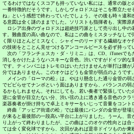
てるわけではなくスコアも持っていない私には、通常の版と
一番特徴的だそうです。しかしヴォロドスはそこを際立たせ
ね」という感想で終わっていたでしょう。その後も時々違和
る意図は全く謎のままでした。ソリストも指揮者も、実際原
ロシア出身のヴォロドスは超絶技巧派として売り出し中の若
す。難曲度の高い曲なので、私はこの曲をミスタッチなしで
く限りほとんどミスなく、シャイーのリードする繊細なオケ
の技術をとことん見せつけるアンコールピースを必ず持って
次の「フランチェスカ・ダ・リミニ」は、CD、iTunes
消しをかけたようなハスキーな音色。渋いですがドイツ的な
です。ティンパニはトレモロはいただけませんが単打は腰が
分ではありません。このオケはどうも金管が弱点のようです
メインの「ローマの松」は、やはり懸念した通り金管の弱さ
でビビらせてナンボという面はありますから、バランスの弱
るかもしれません。それにしても、若い奏者で緊張していた
逆に金管が目立たない分、渋い弦の上に透き通る音色のクラ
楽器奏者が掛け持ちで卓上ミキサーをいじって音量をコント
終曲「アッピア街道の松」では最後にバンダの金管が登場し
が来ると最後部の一段高い平台に上がりました。うーん、音
り上がって終わりましたが、この曲はこのオケの性向とは合
ては全く変化球ですから、次回があれば是非ドイツものか東