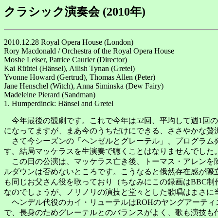
クラシック演奏会 (2010年)
2010.12.28 Royal Opera House (London)
Rory Macdonald / Orchestra of the Royal Opera House
Moshe Leiser, Patrice Caurier (Director)
Kai Rüütel (Hänsel), Ailish Tynan (Gretel)
Yvonne Howard (Gertrud), Thomas Allen (Peter)
Jane Henschel (Witch), Anna Siminska (Dew Fairy)
Madeleine Pierard (Sandman)
1. Humperdinck: Hänsel and Gretel
今年最後の観劇です。これで今年は52回、平均して週1回の
になってますが、まあ今のうちだけにできる、ささやかな贅
さて今シーズンの「ヘンゼルとグレーテル」、プログラム発
す。結局マッケラスを生演奏で聴くことはなりませんでした
この日の公演は、マッケラス亡き後、トーマス・アレンを除
ルダウンは否めないところです。こうなると俄然存在感が際立
も同じお父さん役を歌っており（ちなみにこの録画はBBC
なのでしょうが、ノリノリの演技と堂々とした歌唱はまさに
ヘンデル代役のカイ・リューテルはROHのヤングアーティ
で、長身のためグレーテルとのバランスがよく、歌も演技も