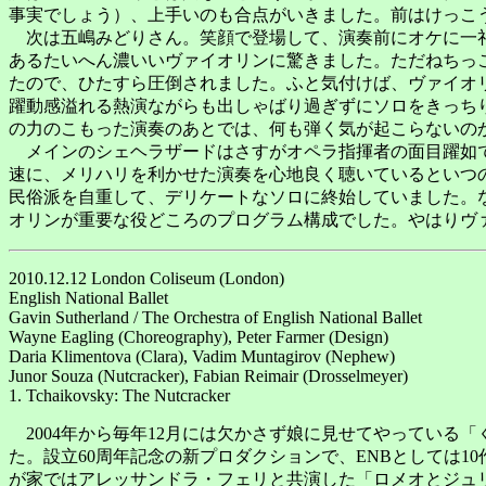
事実でしょう）、上手いのも合点がいきました。前はけっこ
次は五嶋みどりさん。笑顔で登場して、演奏前にオケに一礼
あるたいへん濃いいヴァイオリンに驚きました。ただねちっ
たので、ひたすら圧倒されました。ふと気付けば、ヴァイオリ
躍動感溢れる熱演ながらも出しゃばり過ぎずにソロをきっち
の力のこもった演奏のあとでは、何も弾く気が起こらないの
メインのシェヘラザードはさすがオペラ指揮者の面目躍如で
速に、メリハリを利かせた演奏を心地良く聴いているといつ
民俗派を自重して、デリケートなソロに終始していました。
オリンが重要な役どころのプログラム構成でした。やはりヴ
2010.12.12 London Coliseum (London)
English National Ballet
Gavin Sutherland / The Orchestra of English National Ballet
Wayne Eagling (Choreography), Peter Farmer (Design)
Daria Klimentova (Clara), Vadim Muntagirov (Nephew)
Junor Souza (Nutcracker), Fabian Reimair (Drosselmeyer)
1. Tchaikovsky: The Nutcracker
2004年から毎年12月には欠かさず娘に見せてやっている
た。設立60周年記念の新プロダクションで、ENBとしては
が家ではアレッサンドラ・フェリと共演した「ロメオとジュ