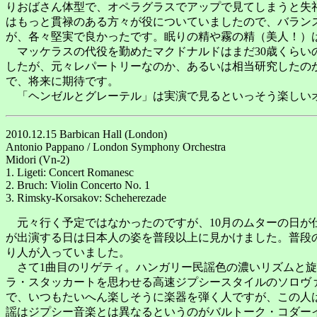
りおばさん体型で、オペラグラスでアップで見てしまうと失
はもっと貫禄のある方々が役についていましたので、バラン
が、各々堅実で良かったです。眠りの精や霧の精（美人！）
マッケラスの代役を勤めたマクドナルドはまだ30歳くらい
したが、元々レパートリーなのか、あるいは相当研究したの
で、将来に期待です。
「ヘンゼルとグレーテル」は実演で見るといっそう楽しいオ
2010.12.15 Barbican Hall (London)
Antonio Pappano / London Symphony Orchestra
Midori (Vn-2)
1. Ligeti: Concert Romanesc
2. Bruch: Violin Concerto No. 1
3. Rimsky-Korsakov: Scheherezade
元々行く予定ではなかったのですが、10月のムターの日が仕
が出演する日は日本人の姿を普段以上に見かけました。普段
り人が入っていました。
さて1曲目のリゲティ。ハンガリー民謡色の濃いリズムと旋
ラ・スタッカートを思わせる高速ジプシースタイルのソロヴ
で、いつもたいへん楽しそうに楽器を弾く人ですが、この人
謡はジプシー音楽とは異なるというのがバルトーク・コダー