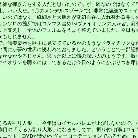
う雑な弾き方をする人だと思ったのですが、雑なのではなくて
、いい人だ。2月のメンデルスゾーンでは非常に繊細でストイ
こいのではなく、繊細さと大胆さが変幻自在に入れ替わる彫り
ンソロの箇所ではコンマス含め1stヴァイオリンの人が皆、
り下支えし、全体のフォルムをうまく整えていました。今日も
かもしれません。
、独奏楽器を歌手に見立てているかのようなドラマチックな
の間にか夢の世界に誘われておりました。ということで一部記
なかなかやるじゃん。思った以上に懐の深い人のようです。振
ァイオリンを聴くには、できるだけ今日のようにかぶりつき席
「くるみ割り人形」、今年はロイヤルバレエが上演しないので
10作目の「くるみ割り人形」になるそうです。振り付け師はロ
リエット」DVDが妻のヘヴィーローテーションであるため、も