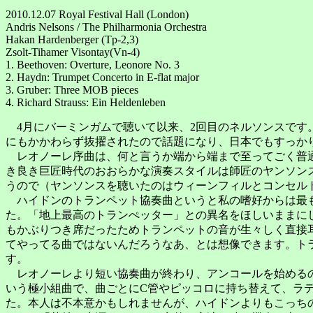
2010.12.07 Royal Festival Hall (London)
Andris Nelsons / The Philharmonia Orchestra
Hakan Hardenberger (Tp-2,3)
Zsolt-Tihamer Visontay(Vn-4)
1. Beethoven: Overture, Leonore No. 3
2. Haydn: Trumpet Concerto in E-flat major
3. Gruber: Three MOB pieces
4. Richard Strauss: Ein Heldenleben
4月にバーミンガムで聴いて以来、2回目のネルソンスです
にもかかわらず抜擢されたので話題になり、日本でもすっか
レオノーレ序曲は、何と言うか端から端まで至ってごく普通
き良き巨匠時代のおおらかな演奏スタイルは師匠のヤンソン
うので（ヤンソンスを聴いたのはウィーンフィルとコンセル
ハイドンのトランペット協奏曲というと私の嗜好からは最も
た。「地上最高のトランぺッター」との異名をほしいままに
もかぶりつき席だったためトランペットの音が生々しく直接
てやってる曲ではないんだろうなあ、とは想像できます。ト
す。
レオノーレより短い協奏曲が終わり、アンコールを始めるの
いう極小組曲で、曲ごとにC管やピッコロに持ち替えて、ラ
た。本人は不本意かもしれませんが、ハイドンよりもこっち