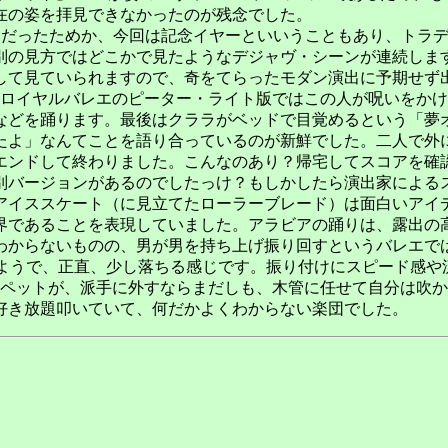
在の姿を拝見できなかったのが残念でした。
出だったためか、今回は記念イヤーといいうこともあり、トラ
別の見方ではどこかで見たようなデジャヴ・シーンが連続しま
して見ていられますので、奇をてらったモダン演出に予期せず
ロイヤルバレエのピーター・ライト版ではこの人が呪いをかけ
などを踊ります。最後はクララがベッドで目覚めるという「夢
たよ」なんてことを語り合っているのが新鮮でした。二人で外
エンドして終わりました。こんなのあり？帰宅してスコアを確
別バージョンがあるのでしたっけ？もしかしたら演出家による
イススケート（に見立てたローラーブレード）は面白いアイ
界であることを表現していました。アラビアの踊りは、露出の
わからないものの、男が男を持ち上げ振り回すというバレエで
ようで、正直、少し落ちる感じです。振り付けにスピード感や
ンペットが、派手に外すならまだしも、木管に任せて自分は吹
好き放題叩いていて、何だかよくわからない楽団でした。