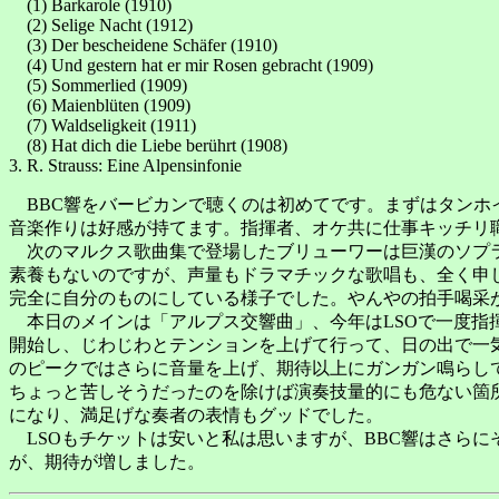
(1) Barkarole (1910)
(2) Selige Nacht (1912)
(3) Der bescheidene Schäfer (1910)
(4) Und gestern hat er mir Rosen gebracht (1909)
(5) Sommerlied (1909)
(6) Maienblüten (1909)
(7) Waldseligkeit (1911)
(8) Hat dich die Liebe berührt (1908)
3. R. Strauss: Eine Alpensinfonie
BBC響をバービカンで聴くのは初めてです。まずはタンホ
音楽作りは好感が持てます。指揮者、オケ共に仕事キッチリ
次のマルクス歌曲集で登場したブリューワーは巨漢のソプラ
素養もないのですが、声量もドラマチックな歌唱も、全く申
完全に自分のものにしている様子でした。やんやの拍手喝采
本日のメインは「アルプス交響曲」、今年はLSOで一度指
開始し、じわじわとテンションを上げて行って、日の出で一
のピークではさらに音量を上げ、期待以上にガンガン鳴らし
ちょっと苦しそうだったのを除けば演奏技量的にも危ない箇
になり、満足げな奏者の表情もグッドでした。
LSOもチケットは安いと私は思いますが、BBC響はさら
が、期待が増しました。