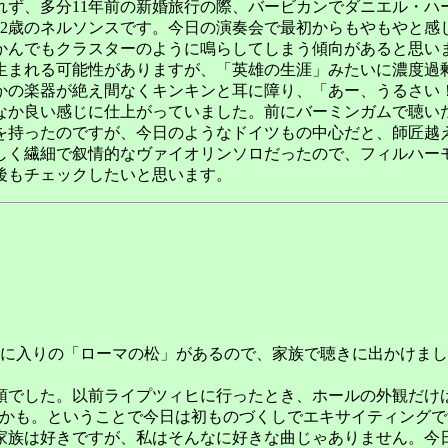
、多分11年前の新婚旅行の際、バービカンでダニエル・ハー
32歳のネルソンスです。今日の演奏会で最初からもやもやと感
かんでもクラスターのように鳴らしてしまう傾向があると思い
生まれる可能性がありますが、「英雄の生涯」みたいに濃度過
かの楽器が絶え間なくキンキンと耳に障り、「あー、うるさい
なか良い感じに仕上がっていました。前にバーミンガムで聴い
を持ったのですが、今日のようなドイツもの中心だと、師匠越
く繊細で叙情的なヴァイオリンソロだったので、フィルハー
後もチェックしたいと思います。
も特にお気に入りの「ローマの松」があるので、家族で聴きに出か
でした。以前ライプツィヒに行ったとき、ホールの外観だけ
たかも。ということで今日は初ものづくしでエキサイティングで
族は好きですが、私はそんなに好きな曲じゃありません。今