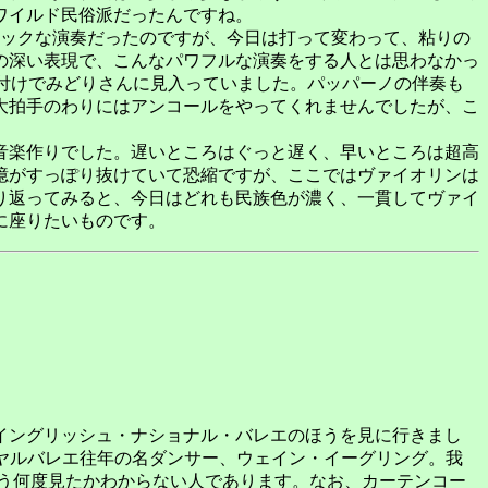
ワイルド民俗派だったんですね。
ックな演奏だったのですが、今日は打って変わって、粘りの
の深い表現で、こんなパワフルな演奏をする人とは思わなかっ
釘付けでみどりさんに見入っていました。パッパーノの伴奏も
大拍手のわりにはアンコールをやってくれませんでしたが、こ
音楽作りでした。遅いところはぐっと遅く、早いところは超高
憶がすっぽり抜けていて恐縮ですが、ここではヴァイオリンは
り返ってみると、今日はどれも民族色が濃く、一貫してヴァイ
に座りたいものです。
、イングリッシュ・ナショナル・バレエのほうを見に行きまし
イヤルバレエ往年の名ダンサー、ウェイン・イーグリング。我
う何度見たかわからない人であります。なお、カーテンコー