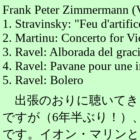
Frank Peter Zimmermann (
1. Stravinsky: "Feu d'artific
2. Martinu: Concerto for V
3. Ravel: Alborada del grac
4. Ravel: Pavane pour une i
5. Ravel: Bolero
出張のおりに聴いてき
ですが（6年半ぶり！）
です。イオン・マリンと