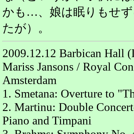
かも…、娘は眠りもせず
たが）。
2009.12.12 Barbican Hall 
Mariss Jansons / Royal Con
Amsterdam
1. Smetana: Overture to "T
2. Martinu: Double Concert
Piano and Timpani
3. Brahms: Symphony No. 