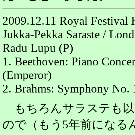
2009.12.11 Royal Festival 
Jukka-Pekka Saraste / Lond
Radu Lupu (P)
1. Beethoven: Piano Concert
(Emperor)
2. Brahms: Symphony No. 1
もちろんサラステも以
ので（もう5年前になる