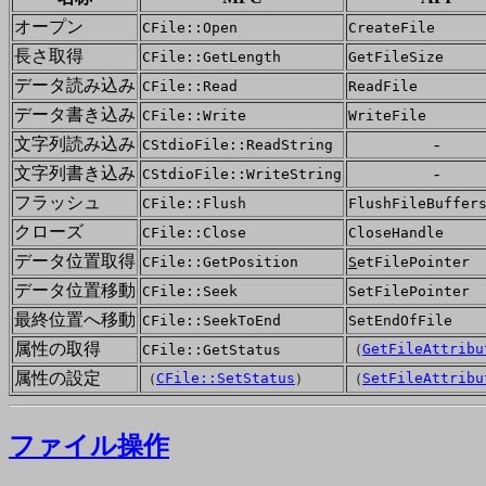
オープン
CFile::Open
CreateFile
長さ取得
CFile::GetLength
GetFileSize
データ読み込み
CFile::Read
ReadFile
データ書き込み
CFile::Write
WriteFile
文字列読み込み
-
CStdioFile::ReadString
文字列書き込み
-
CStdioFile::WriteString
フラッシュ
CFile::Flush
FlushFileBuffer
クローズ
CFile::Close
CloseHandle
データ位置取得
CFile::GetPosition
S
etFilePointer
データ位置移動
CFile::Seek
SetFilePointer
最終位置へ移動
CFile::SeekToEnd
SetEndOfFile
属性の取得
（
GetFileAttribu
CFile::GetStatus
属性の設定
（
CFile::SetStatus
）
（
SetFileAttribu
ファイル操作