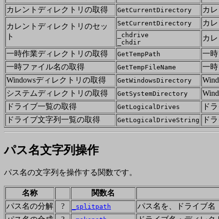
カレントディレクトリの取得
カレ
GetCurrentDirectory
カレ
SetCurrentDirectory
カレントディレクトリのセッ
_chdrive
ト
カレ
_chdir
一時作業ディレクトリの取得
一時
GetTempPath
一時ファイル名の取得
一時
GetTempFileName
Windowsディレクトリの取得
Wi
GetWindowsDirectory
システムディレクトリの取得
Wi
GetSystemDirectory
ドライブ一覧の取得
ドラ
GetLogicalDrives
ドライブ文字列一覧の取得
ドラ
GetLogicalDriveString
パス名文字列操作
パス名の文字列を操作する関数です。
名称
関数名
パス名の分解
?
パス名を、ドライブ名
_splitpath