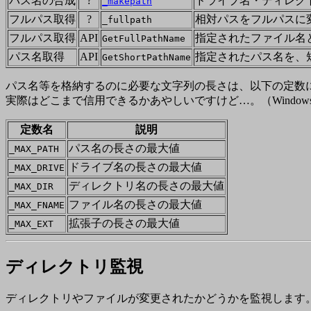
パス名の合成
?
ドライブ名・ディレク
_makepath
フルパス取得
?
相対パスをフルパスに
_fullpath
フルパス取得
API
指定されたファイル名
GetFullPathName
パス名取得
API
指定されたパス名を、
GetShortPathName
パス名等を格納するのに必要な文字列の長さは、以下の定数
実際はどこまで信用できるかあやしいですけど…。（Windows9
定数名
説明
パス名の長さの最大値
_MAX_PATH
ドライブ名の長さの最大値
_MAX_DRIVE
ディレクトリ名の長さの最大値
_MAX_DIR
ファイル名の長さの最大値
_MAX_FNAME
拡張子の長さの最大値
_MAX_EXT
ディレクトリ監視
ディレクトリやファイルが変更されたかどうかを監視します