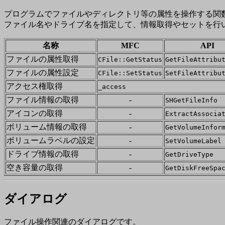
プログラムでファイルやディレクトリ等の属性を操作する関
ファイル名やドライブ名を指定して、情報取得やセットを行
名称
MFC
API
ファイルの属性取得
CFile::GetStatus
GetFileAttribu
ファイルの属性設定
CFile::SetStatus
SetFileAttribu
アクセス権取得
_access
ファイル情報の取得
-
SHGetFileInfo
アイコンの取得
-
ExtractAssocia
ボリューム情報の取得
-
GetVolumeInfor
ボリュームラベルの設定
-
SetVolumeLabel
ドライブ情報の取得
-
GetDriveType
空き容量の取得
-
GetDiskFreeSpa
ダイアログ
ファイル操作関連のダイアログです。