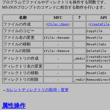
プログラムでファイルやディレクトリを操作する関数です。
MS-DOSプロンプトのコマンドに相当する動作を行います。
名称
MFC
？
API
ファイルの作成
（
CFile::Open
）
（
CreateFile
ファイルのコピー
-
CopyFile
ファイル名の変更
CFile::Rename
MoveFile
ファイルの移動
-
MoveFileEx
ファイルの削除
CFile::Remove
DeleteFile
CreateDirec
ディレクトリの作成
-
_mkdir
CreateDirec
ディレクトリ名の変更
-
MoveFile
ディレクトリの移動
-
MoveFileEx
ディレクトリの削除
-
_rmdir
RemoveDirec
→
カレントディレクトリの取得・変更
属性操作