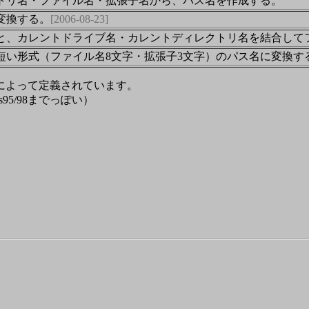
トリ名・ファイル名・拡張子名から、パス名を作成する。
変換する。
[2006-08-23]
と、カレントドライブ名・カレントディレクトリ名を結合して
短い形式（ファイル名8文字・拡張子3文字）のパス名に変換す
によって定義されています。
5/98までっぽい）
。