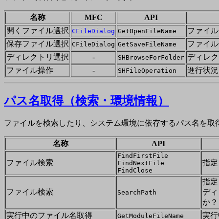
名称
MFC
API
開くファイル選択
ファイル
CFileDialog
GetOpenFileName
保存ファイル選択
ファイル
CFileDialog
GetSaveFileName
ディレクトリ選択
-
ディレク
SHBrowseForFolder
ファイル操作
-
進行状況
SHFileOperation
パス名取得（検索・環境情報）
ファイルを検索したり、システム環境に依存するパス名を取
名称
API
FindFirstFile
ファイル検索
指定
FindNextFile
FindClose
指定
ファイル検索
ディ
SearchPath
か？
実行中のファイル名取得
実行
GetModuleFileName