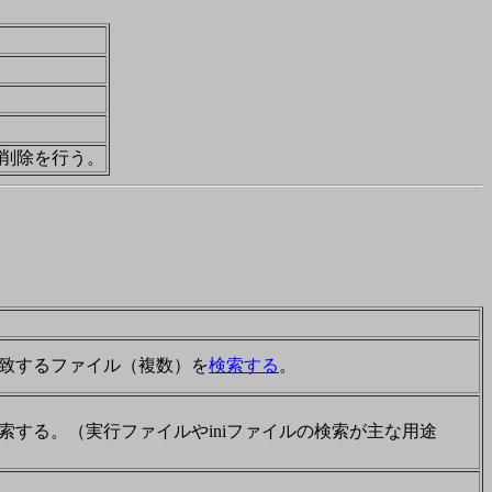
削除を行う。
致するファイル（複数）を
検索する
。
する。（実行ファイルやiniファイルの検索が主な用途