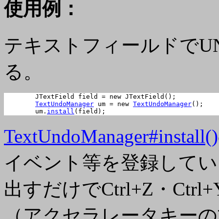
使用例：
テキストフィールドでUN
る。
	JTextField field = new JTextField();

TextUndoManager
 um = new 
TextUndoManager
();

	um.
install
(field);			
TextUndoManager#install()
イベント等を登録している為
出すだけでCtrl+Z・Ct
（アクセラレータキーの