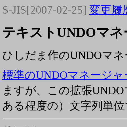
S-JIS[2007-02-25]
変更履
テキストUNDOマ
ひしだま作のUNDOマ
標準のUNDOマネージャ
ますが、この拡張UND
ある程度の）文字列単位で