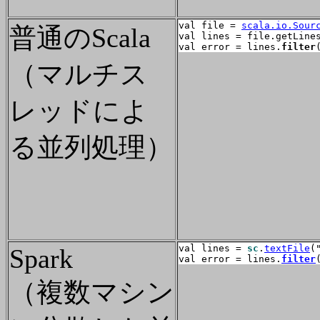
val file = 
scala.io.Sour
普通のScala
val lines = file.getLine
val error = lines.
filter
（マルチス
レッドによ
る並列処理）
val lines = 
sc
.
textFile
(
Spark
val error = lines.
filter
（複数マシン