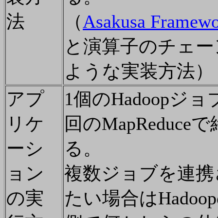
法
（
Asakusa Framewo
と演算子のチェー
ような実装方法）
アプ
1個のHadoopジョ
リケ
回のMapReduce
ーシ
る。
ョン
複数ジョブを連携
の実
たい場合はHadoo