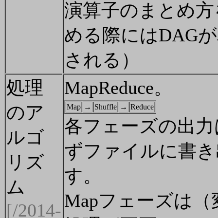
演算子のまとめ方
める際にはDAG
される）
処理
MapReduce。
のア
Map
→
Shuffle
→
Reduce
各フェーズの出力
ルゴ
ずファイルに書き
リズ
す。
ム
Mapフェーズは（
[/2014-