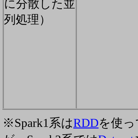
に分散した並
列処理）
※Spark1系は
RDD
を使っ