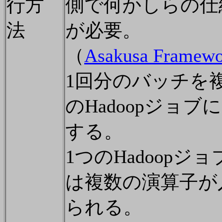
行方
側で何かしらの仕
法
が必要。
（
Asakusa Framewo
1回分のバッチを
のHadoopジョブ
する。
1つのHadoopジョ
は複数の演算子が
られる。