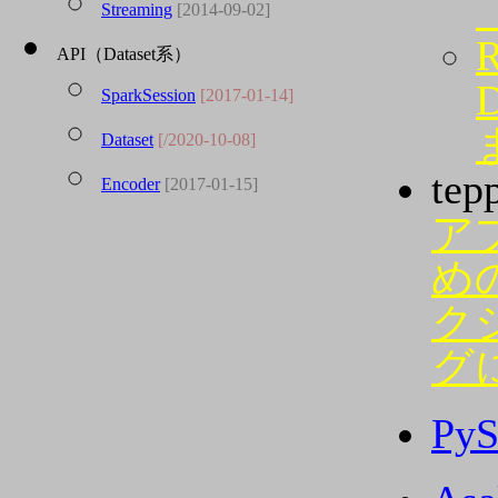
Streaming
[2014-09-02]
R
API（Dataset系）
SparkSession
[2017-01-14]
Dataset
[/2020-10-08]
te
Encoder
[2017-01-15]
ア
め
ク
グ
PyS