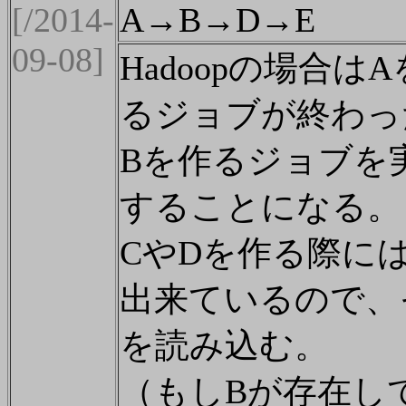
[/2014-
A→B→D→E
09-08]
Hadoopの場合は
るジョブが終わっ
Bを作るジョブを
することになる。
CやDを作る際に
出来ているので、
を読み込む。
（もしBが存在し