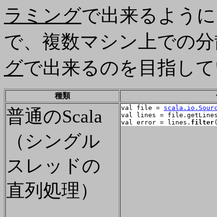
ラミング
で出来るように
で、複数マシン上での分
グ
で出来るのを目指して
種類
val file = 
scala.io.Sour
普通のScala
val lines = file.getLines
val error = lines.
filter
（シングル
スレッドの
直列処理）