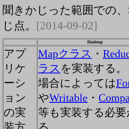
聞きかじった範囲での、Sp
じ点。
[2014-09-02]
Hadoop
アプ
Mapクラス
・
Redu
リケ
ラス
を実装する。
ーシ
場合によっては
Fo
ョン
や
Writable
・
Compa
の実
等も実装する必要
装方
る。