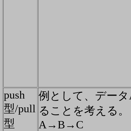
push
例として、データA
型/pull
ることを考える。
型
A→B→C