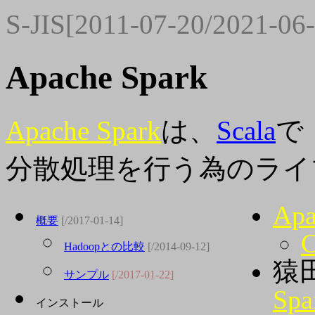
S-JIS[2011-07-20/2021-06
Apache Spark
Apache Spark
は、
Scala
で
分散処理を行う為のライ
Apa
概要
[/2017-01-14]
C
Hadoopとの比較
[/2014-09-12]
猿
サンプル
[/2017-01-22]
Sp
インストール