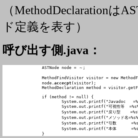
（MethodDeclarati
ド定義を表す）
呼び出す側.java：
		ASTNode node = ～;

		MethodFindVisitor visitor = new MethodFindVisitor("メソッド名");

		node.
accecpt
(visitor);

		MethodDeclaration method = visitor.getFoundMethod();

		if (method != null) {

			System.out.printf("Javadoc   =
			System.out.printf("可視性等  =%s
			System.out.printf("戻り型    =%
			System.out.printf("メソッド名=%s
			System.out.printf("引数      =%
			System.out.printf("本体      =%
		}