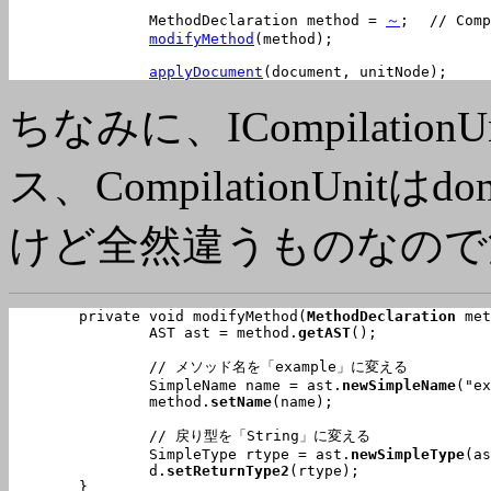
		MethodDeclaration method = 
～
;	// CompilationUnitから変更対象のメソッドを取得

modifyMethod
(method);

applyDocument
(document, unitNode);
ちなみに、ICompilatio
ス、CompilationUn
けど全然違うものなので
	private void 
modifyMethod
(
MethodDeclaration
 met
		AST ast = method.
getAST
();

		// メソッド名を「example」に変える

		SimpleName name = ast.
newSimpleName
("ex
		method.
setName
(name);

		// 戻り型を「String」に変える

		SimpleType rtype = ast.
newSimpleType
(as
		d.
setReturnType2
(rtype);

	}