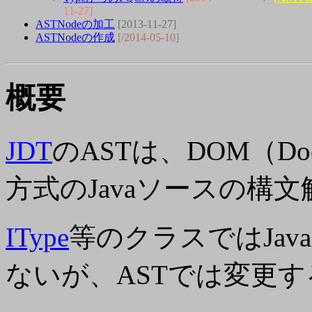
11-27]
ASTNodeの加工
[2013-11-27]
ASTNodeの作成
[/2014-05-10]
概要
JDT
のASTは、DOM（Docu
方式のJavaソースの構
IType
等のクラスではJa
ないが、ASTでは変更