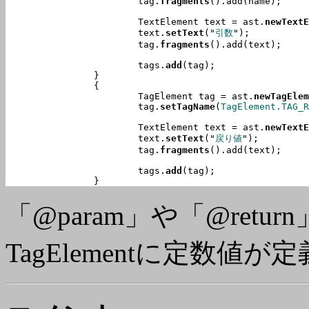
			tag.
fragments
().add(name);

			TextElement text = ast.
newTextE
			text.
setText
("
引数
");

			tag.
fragments
().add(text);

			tags.
add
(tag);

		}

		{

			TagElement tag = ast.
newTagElem
			tag.
setTagName
(
TagElement.TAG_R
			TextElement text = ast.
newTextE
			text.
setText
("
戻り値
");

			tag.
fragments
().add(text);

			tags.
add
(tag);

		}
「@param」や「@ret
TagElementに定数値