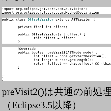
import org.eclipse.jdt.core.dom.ASTVisitor;

import org.eclipse.jdt.core.dom.MethodDeclaration;
public class 
OffsetVisitor
 extends 
ASTVisitor
 {

	private final int offset;

	public 
OffsetVisitor
(int offset) {

		this.offset = offset;

	}
	@Override

	public boolean 
preVisit2
(ASTNode node) {

		int offset = node.
getStartPosition
();

		int length = node.
getLength
();

		return (offset <= this.offset) && (this.offset < offset + length);

	}

～

}
preVisit2()は共通
（Eclipse3.5以降）