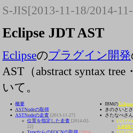
S-JIS[2013-11-18/2014-11-
Eclipse JDT AST
Eclipse
の
プラグイン開発
AST（abstract synta
いて。
概要
IBMの
Eclip
ASTNodeの取得
きのさいと
ASTNodeの走査
[2013-11-27]
さたなべさ
位置を指定した走査
[2014-02-
[AST
22]
を削除
TypeからのFQCNの取得
[2014-
[AST