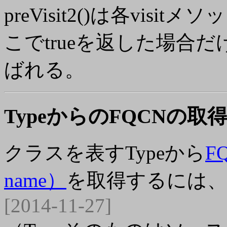
preVisit2()は各vi
こでtrueを返した場合だ
ばれる。
TypeからのFQCNの取
クラスを表すTypeから
FQ
name）
を取得するには、res
[2014-11-27]