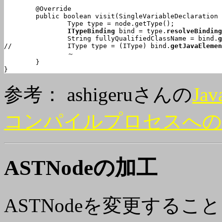
	@Override

	public boolean visit(SingleVariableDeclaration node) {

		Type type = node.getType();

ITypeBinding
 bind = type.
resolveBinding
		String fullyQualifiedClassName = bind.
g
//		IType type = (IType) bind.
getJavaElemen
		～

	}

}
参考： ashigeruさんの
Ja
コンパイルプロセスへの
ASTNodeの加工
ASTNodeを変更するこ