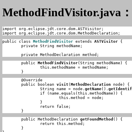
MethodFindVisitor.java
import org.eclipse.jdt.core.dom.ASTVisitor;

import org.eclipse.jdt.core.dom.MethodDeclaration;
public class 
MethodFindVisitor
 extends 
ASTVisitor
 {

	private String methodName;

	private MethodDeclaration method;
	public 
MethodFindVisitor
(String methodName) {

		this.methodName = methodName;

	}
	@Override

	public boolean 
visit
(
MethodDeclaration
 node) {

		String name = node.
getName
().
getIdentif
		if (name.equals(this.methodName)) {

			this.method = node;

		}

		return false;

	}
	public MethodDeclaration 
getFoundMethod
() {

		return this.method;

	}
