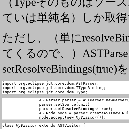
（Typeそのものはソー
ていは単純名）しか取得
ただし、（単にresolveBi
てくるので、）ASTPars
setResolveBindings
import org.eclipse.jdt.core.dom.ASTParser;

import org.eclipse.jdt.core.dom.ITypeBinding;

import org.eclipse.jdt.core.dom.Type;
		ASTParser parser = ASTParser.newParser(AST.JLS4);

		parser.setSource(unit);

		parser.
setResolveBindings
(true);

		ASTNode node = parser.createAST(new NullProgressMonitor());

		node.accept(new 
MyVisitor
());
class 
MyVisitor
 extends ASTVisitor {
