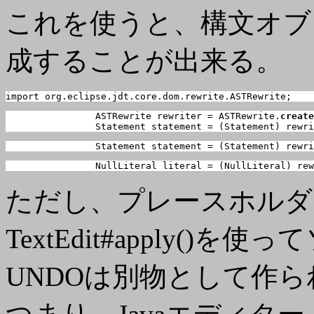
これを使うと、構文オブ
成することが出来る。
import org.eclipse.jdt.core.dom.rewrite.ASTRewrite;
		ASTRewrite rewriter = ASTRewrite.
create
		Statement statement = (Statement) rewr
		Statement statement = (Statement) rewr
		NullLiteral literal = (NullLiteral) re
ただし、プレースホルダー
TextEdit#apply(
UNDOは別物として作