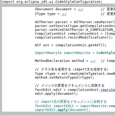
import org.eclipse.jdt.ui.CodeStyleConfiguration;
		IDocument document = 
～
;	// 変更対象のソースのIDocument

		IType type = 
～
;        	// 変更対象のクラス

		ASTParser parser = ASTParser.newParser(AST.JLS4);

		parser.setSource(type.getCompilationUnit());

		parser.setKind(ASTParser.K_COMPILATION_UNIT);

		CompilationUnit compilationUnit = (CompilationUnit) parser.createAST(null);

		compilationUnit.recordModifications();

		AST ast = compilationUnit.getAST();

		ImportRewrite importRewrite = 
CodeStyle
		MethodDeclaration method = 
～
;	// CompilationUnitから変更対象のメソッドを取得

		// クラス名を使用する（import文を追加する）

		Type rtype = ast.newSimpleType(ast.new
		method.setReturnType2(rtype);

		// メソッドの変更をドキュメントに反映する

		TextEdit edit = compilationUnit.
rewrite
		edit.apply(document);

		// import文の変更をドキュメントに反映する

		TextEdit importEdit = importRewrite.
rew
		importEdit.
apply
(document);