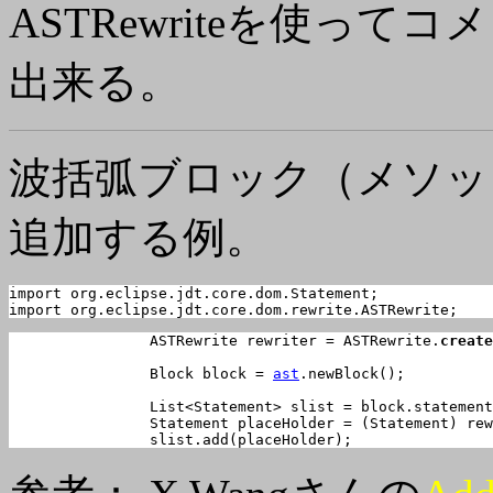
ASTRewriteを使っ
出来る。
波括弧ブロック（メソッ
追加する例。
import org.eclipse.jdt.core.dom.Statement;

import org.eclipse.jdt.core.dom.rewrite.ASTRewrite;
		ASTRewrite rewriter = ASTRewrite.
create
		Block block = 
ast
.newBlock();

		List<Statement> slist = block.statements();

		Statement placeHolder = (Statement) re
		slist.add(placeHolder);