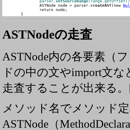
		parser.
setSourceRange
(range.getOffset()

		ASTNode node = parser.
createAST
(new 
Nul
		return node;

	}
ASTNodeの走査
ASTNode内の各要素
ドの中の文やimport文な
走査することが出来る。
メソッド名でメソッド定
ASTNode（MethodDec