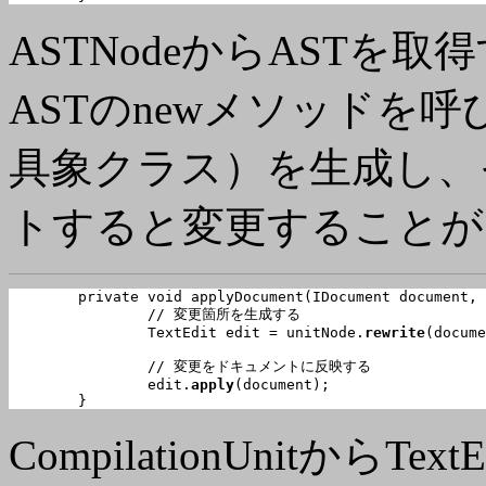
ASTNodeからASTを取
ASTのnewメソッドを呼
具象クラス）を生成し、そ
トすると変更することが
	private void 
applyDocument
(IDocument document, 
		// 変更箇所を生成する

		TextEdit edit = unitNode.
rewrite
(docume
		// 変更をドキュメントに反映する

		edit.
apply
(document);

	}
CompilationUnitから