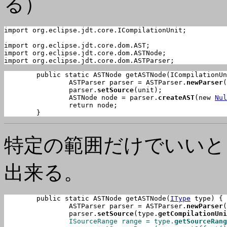
る）
import org.eclipse.jdt.core.ICompilationUnit;

import org.eclipse.jdt.core.dom.AST;

import org.eclipse.jdt.core.dom.ASTNode;

import org.eclipse.jdt.core.dom.ASTParser;
	public static ASTNode getASTNode(ICompilationUnit unit) {

		ASTParser parser = ASTParser.
newParser
(
		parser.
setSource
(unit);

		ASTNode node = parser.
createAST
(new 
Nul
		return node;

	}
特定の範囲だけでいいと
出来る。
	public static ASTNode getASTNode(
IType
 type) {

		ASTParser parser = ASTParser.
newParser
(
		parser.
setSource
(type.
getCompilationUni
		ISourceRange range = type.
getSourceRang