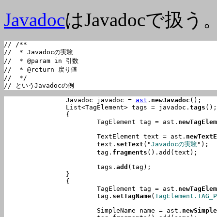
Javadoc
はJavadocで扱う
// /**

//  * Javadocの実験

//  * @param in 引数

//  * @return 戻り値

//  */

// というJavadocの例
		Javadoc javadoc = 
ast
.
newJavadoc
();

		List<TagElement> tags = javadoc.
tags
();

		{

			TagElement tag = ast.
newTagElem
			TextElement text = ast.
newTextE
			text.
setText
("
Javadocの実験
");

			tag.
fragments
().add(text);

			tags.
add
(tag);

		}

		{

			TagElement tag = ast.
newTagElem
			tag.
setTagName
(
TagElement.TAG_P
			SimpleName name = ast.
newSimple