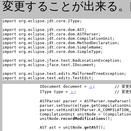
変更することが出来る。
import org.eclipse.jdt.core.IType;

import org.eclipse.jdt.core.dom.AST;

import org.eclipse.jdt.core.dom.ASTParser;

import org.eclipse.jdt.core.dom.CompilationUnit;

import org.eclipse.jdt.core.dom.MethodDeclaration;

import org.eclipse.jdt.core.dom.SimpleName;

import org.eclipse.jdt.core.dom.SimpleType;

import org.eclipse.jface.text.BadLocationException;

import org.eclipse.jface.text.IDocument;

import org.eclipse.text.edits.MalformedTreeException;

import org.eclipse.text.edits.TextEdit;
		IDocument document = 
～
;	// 変更対象のソースのIDocument

		IType type = 
～
;        	// 変更対象のクラス

		ASTParser parser = ASTParser.newParser(AST.JLS4);

		parser.setSource(type.getCompilationUnit());

		parser.setKind(ASTParser.K_COMPILATION_UNIT);

		CompilationUnit unitNode = (CompilationUnit) parser.createAST(new NullProgressMonitor());

		unitNode.
recordModifications
();

		AST 
ast
 = unitNode.
getAST
();
