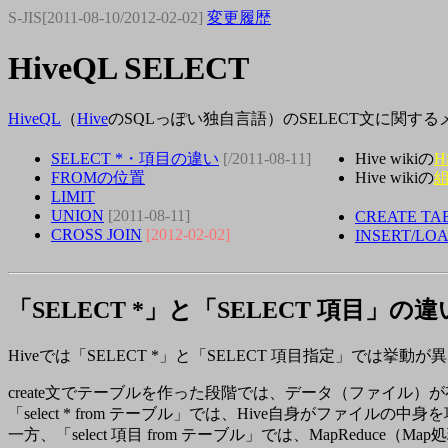
S-JIS[2011-08-10/2012-02-02]
変更履歴
HiveQL SELECT
HiveQL
（
Hive
のSQLっぽい独自言語）のSELECT文に関する
SELECT *・項目の違い
[/2011-08-11]
Hive wikiの
H
FROMの位置
Hive wikiの
LIMIT
UNION
[2011-08-11]
CREATE TA
CROSS JOIN
[2012-02-02]
INSERT/LO
「SELECT *」と「SELECT 項目」の違
Hiveでは「SELECT *」と「SELECT 項目指定」では挙動が
create文でテーブルを作った段階では、データ（ファイル
「select * from テーブル」では、Hive自身がファイ
一方、「select 項目 from テーブル」では、MapReduc