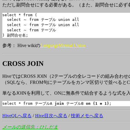
ただし副問合せにする必要がある。（また、副問合せに必ず
select * from (

  select ～ from テーブル union all

  select ～ from テーブル union all

  select ～ from テーブル

) 副問合せ名;
参考： Hive wikiの
LanguageManual Union
CROSS JOIN
HiveではCROSS JOIN（2テーブルの全レコードの組み
（SQLなら、FROM句にテーブルをカンマ区切りで並べるとCRO
単なるJOINを利用して、ONに無条件で結合するような式を入れ
select * from テーブルA 
join
 テーブルB 
on (1 = 1)
;
HiveQLへ戻る
/
Hive目次へ戻る
/
技術メモへ戻る
メールの送信先：ひしだま