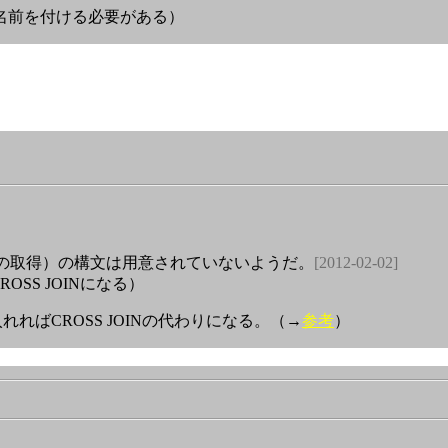
名前を付ける必要がある）
合わせの取得）の構文は用意されていないようだ。
[2012-02-02]
SS JOINになる）
ればCROSS JOINの代わりになる。（→
参考
）