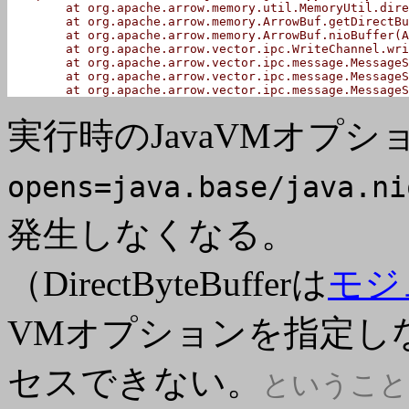
	at org.apache.arrow.memory.util.MemoryUtil.directBuffer(MemoryUtil.java:193)

	at org.apache.arrow.memory.ArrowBuf.getDirectBuffer(ArrowBuf.java:211)

	at org.apache.arrow.memory.ArrowBuf.nioBuffer(ArrowBuf.java:206)

	at org.apache.arrow.vector.ipc.WriteChannel.write(WriteChannel.java:115)

	at org.apache.arrow.vector.ipc.message.MessageSerializer.writeBatchBuffers(MessageSerializer.java:297)

	at org.apache.arrow.vector.ipc.message.MessageSerializer.serialize(MessageSerializer.java:269)

	at org.apache.arrow.vector.ipc.message.Message
実行時のJavaVMオプシ
opens=java.base/java.ni
発生しなくなる。
（DirectByteBufferは
モジ
VMオプションを指定し
セスできない。
ということ