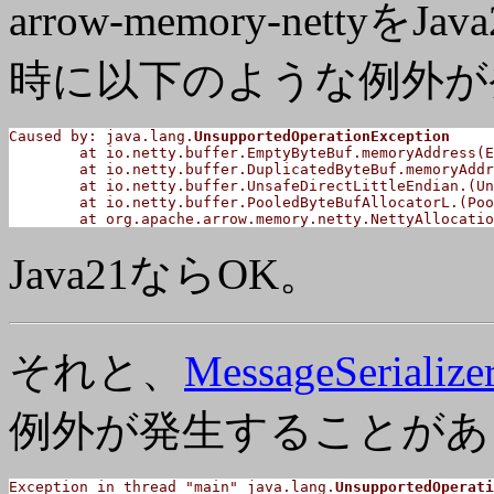
arrow-memory-nett
時に以下のような例外が
Caused by: java.lang.
UnsupportedOperationException
	at io.netty.buffer.EmptyByteBuf.memoryAddress(EmptyByteBuf.java:961)

	at io.netty.buffer.DuplicatedByteBuf.memoryAddress(DuplicatedByteBuf.java:115)

	at io.netty.buffer.UnsafeDirectLittleEndian.
(Un
	at io.netty.buffer.PooledByteBufAllocatorL.
(Poo
	at org.apache.arrow.memory.netty.NettyAllocati
Java21ならOK。
それと、
MessageSerialize
例外が発生することがあ
Exception in thread "main" java.lang.
UnsupportedOperati