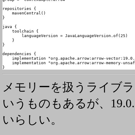
repositories {

    mavenCentral()

}

java {

    toolchain {

        languageVersion = JavaLanguageVersion.of(25)

    }

}

dependencies {

    implementation "org.apache.arrow:arrow-vector:19.0.
    implementation "org.apache.arrow:arrow-memory-unsaf
}
メモリーを扱うライブラリーには
いうものもあるが、19.0.
いらしい。