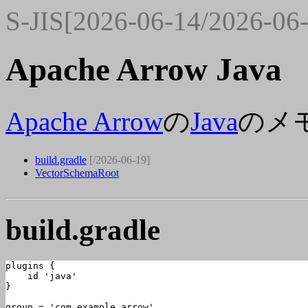
S-JIS[2026-06-14/2026-06
Apache Arrow Java
Apache Arrow
の
Java
のメ
build.gradle
[/2026-06-19]
VectorSchemaRoot
build.gradle
plugins {

    id 'java'

}

group = 'com.example.arrow'
