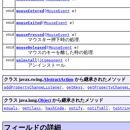
void
mouseEntered
(
MouseEvent
e)
void
mouseExited
(
MouseEvent
e)
void
mousePressed
(
MouseEvent
e)
マウスキー押下時の処理.
void
mouseReleased
(
MouseEvent
e)
マウスのキーを離した時の処理.
void
uninstall
(
JComponent
c)
アンインストール.
クラス javax.swing.
AbstractAction
から継承されたメソッド
addPropertyChangeListener
,
getKeys
,
getPropertyChangeL
クラス java.lang.
Object
から継承されたメソッド
equals
,
getClass
,
hashCode
,
notify
,
notifyAll
,
toStrin
フィールドの詳細