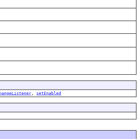
hangeListener
,
setEnabled