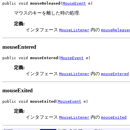
public void 
mouseReleased
(
MouseEvent
 e)
マウスのキーを離した時の処理.
定義:
インタフェース
内の
MouseListener
mouseRelease
mouseEntered
public void 
mouseEntered
(
MouseEvent
 e)
定義:
インタフェース
内の
MouseListener
mouseEntered
mouseExited
public void 
mouseExited
(
MouseEvent
 e)
定義:
インタフェース
内の
MouseListener
mouseExited