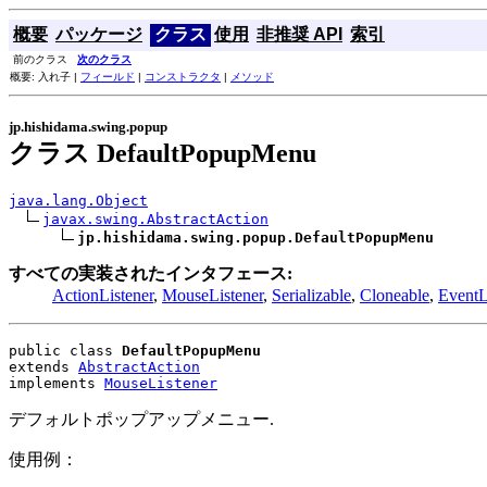
概要
パッケージ
クラス
使用
非推奨 API
索引
前のクラス
次のクラス
概要: 入れ子 |
フィールド
|
コンストラクタ
|
メソッド
jp.hishidama.swing.popup
クラス DefaultPopupMenu
java.lang.Object
javax.swing.AbstractAction
jp.hishidama.swing.popup.DefaultPopupMenu
すべての実装されたインタフェース:
ActionListener
,
MouseListener
,
Serializable
,
Cloneable
,
EventL
public class 
DefaultPopupMenu
extends 
AbstractAction
implements 
MouseListener
デフォルトポップアップメニュー.
使用例：