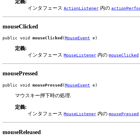
定義:
インタフェース
内の
ActionListener
actionPerfo
mouseClicked
public void 
mouseClicked
(
MouseEvent
 e)
定義:
インタフェース
内の
MouseListener
mouseClicked
mousePressed
public void 
mousePressed
(
MouseEvent
 e)
マウスキー押下時の処理.
定義:
インタフェース
内の
MouseListener
mousePressed
mouseReleased