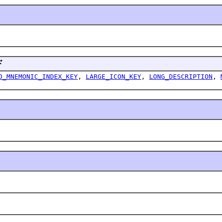
ド
D_MNEMONIC_INDEX_KEY
,
LARGE_ICON_KEY
,
LONG_DESCRIPTION
,