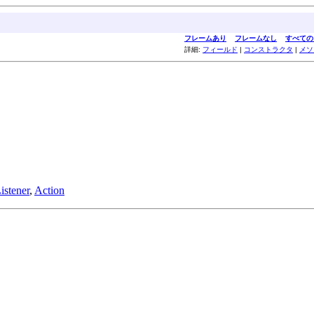
フレームあり
フレームなし
すべての
詳細:
フィールド
|
コンストラクタ
|
メソ
istener
,
Action