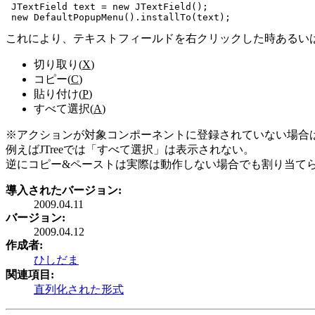
 JTextField text = new JTextField();

これにより、テキストフィールドを右クリックした時あるい
切り取り(
X
)
コピー(
C
)
貼り付け(
P
)
すべて選択(
A
)
※アクションが対象コンポーネントに登録されていない場合
例えばJTreeでは「すべて選択」は表示されない。
逆にコピー&ペーストは実際は動作しない場合でも割り当て
導入されたバージョン:
2009.04.11
バージョン:
2009.04.12
作成者:
ひしだま
関連項目:
直列化された形式