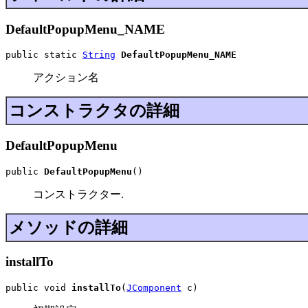
DefaultPopupMenu_NAME
public static 
String
DefaultPopupMenu_NAME
アクション名
コンストラクタの詳細
DefaultPopupMenu
public 
DefaultPopupMenu
()
コンストラクター.
メソッドの詳細
installTo
public void 
installTo
(
JComponent
 c)