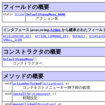
フィールドの概要
static
String
DefaultPopupMenu_NAME
アクション名
インタフェース javax.swing.
Action
から継承されたフィール
ACCELERATOR_KEY
,
ACTION_COMMAND_KEY
,
DEFAULT
,
DISPLAYE
SMALL_ICON
コンストラクタの概要
DefaultPopupMenu
()
コンストラクター.
メソッドの概要
void
actionPerformed
(
ActionEvent
e)
コンテキストメニューキー押下時の処理.
void
installTo
(
JComponent
c)
初期設定.
void
mouseClicked
(
MouseEvent
e)