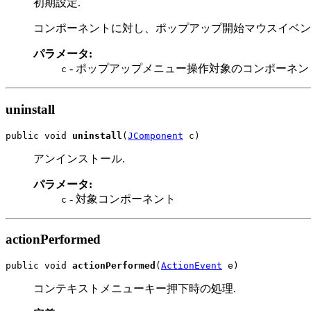
初期設定.
コンポーネントに対し、ポップアップ開始マウスイベン
パラメータ:
- ポップアップメニュー操作対象のコンポーネン
c
uninstall
public void 
uninstall
(
JComponent
 c)
アンインストール.
パラメータ:
- 対象コンポーネント
c
actionPerformed
public void 
actionPerformed
(
ActionEvent
 e)
コンテキストメニューキー押下時の処理.