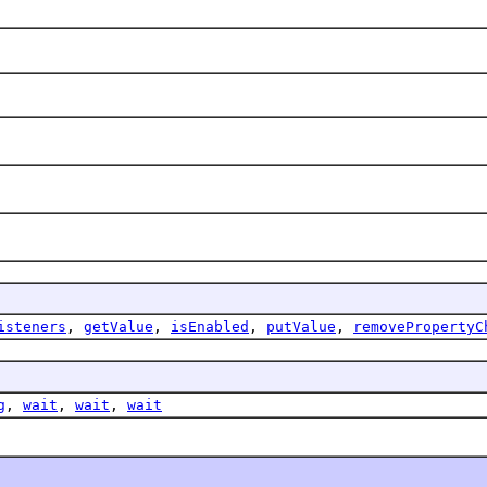
isteners
,
getValue
,
isEnabled
,
putValue
,
removePropertyC
g
,
wait
,
wait
,
wait