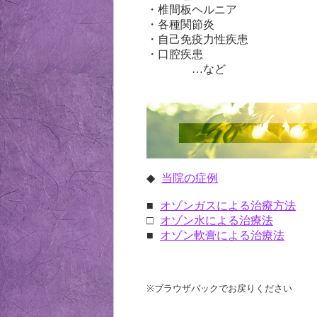
・椎間板ヘルニア
・各種関節炎
・自己免疫力性疾患
・口腔疾患
…など
◆
当院の症例
■
オゾンガスによる治療方法
□
オゾン水による治療法
■
オゾン軟膏による治療法
※ブラウザバックでお戻りください