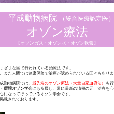
平成動物病院
（統合医療認定医
オゾン療法
【オゾンガス・オゾン水・オゾン軟膏】
まざまな国で行われている治療法です。
、また人間では健康保険で治療が認められている国々もありま
成動物病院では、
最先端のオゾン療法（大量自家血療法）
も行
・環境オゾン学会
にも所属し、常に最新の情報の元、治療を心
心になって行っているオゾン学会です。
掲載
されております。