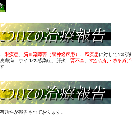
、
眼疾患
、
脳血流障害（脳神経疾患）
、
癌疾患
に対しての転移
皮膚病、ウイルス感染症、肝炎、
腎不全
、
抗がん剤・放射線治
す。
有効性が報告されております。