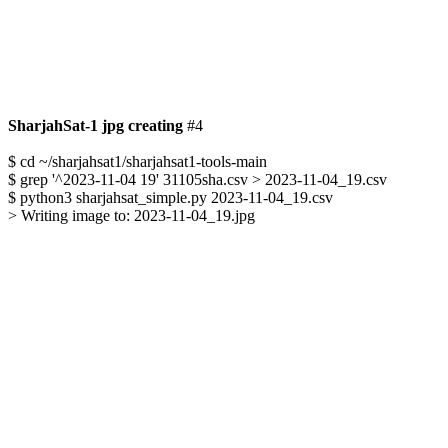
SharjahSat-1 jpg creating
 #4

$ cd ~/sharjahsat1/sharjahsat1-tools-main

$ grep '^2023-11-04 19' 31105sha.csv > 2023-11-04_19.csv

$ python3 sharjahsat_simple.py 2023-11-04_19.csv

> Writing image to: 2023-11-04_19.jpg
