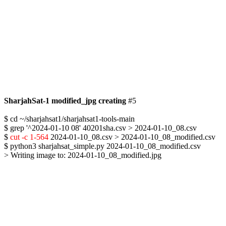
SharjahSat-1 modified_jpg creating
 #5

$ cd ~/sharjahsat1/sharjahsat1-tools-main

$ grep '^2024-01-10 08' 40201sha.csv > 2024-01-10_08.csv

$ 
cut -c 1-564
 2024-01-10_08.csv > 2024-01-10_08_modified.csv

$ python3 sharjahsat_simple.py 2024-01-10_08_modified.csv

> Writing image to: 2024-01-10_08_modified.jpg
