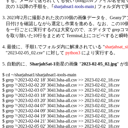
   する。メールで送られてくる長い (long).csvファイル名を
   次の 3.以降の手順を、｢
sharjahsat1-tools-main
｣ フォルダ内で
3. 2023年2月に撮影された次の10個の画像データを、Geany
   日付けを確認しながら選定し作業を進める。なお、この10個の 
   を一行ごとに実行するのは大変なので、エディタで grepコマ
   を取り除いた10行をまとめて Terminal上にコピペすると瞬
4. 最後に、手順1.でフォルダ内に解凍されている "
sharjahsat_s
   "2023-02-05_02.csv" に対して 
python3
 により実行する。

5. 自動的に、
SharjahSat-1
衛星の画像 "
2023-02-05_02.jpg
" が
$ cd ~/sharjahsat1/sharjahsat1-tools-main

$ grep '^2023-02-02 18' 30413sha-all.csv >> 2023-02-02_18.csv

$ grep '^2023-02-02 20' 30413sha-all.csv >> 2023-02-02_18.csv

$ grep '^2023-02-03 07' 30413sha-all.csv >> 2023-02-02_18.csv

$ grep '^2023-02-03 18' 30413sha-all.csv >> 2023-02-02_18.csv

$ grep '^2023-02-03 20' 30413sha-all.csv >> 2023-02-02_18.csv

$ grep '^2023-02-04 07' 30413sha-all.csv >> 2023-02-02_18.csv

$ grep '^2023-02-04 09' 30413sha-all.csv >> 2023-02-02_18.csv

$ grep '^2023-02-04 19' 30413sha-all.csv >> 2023-02-02_18.csv

$ grep '^2023-02-04 21' 30413sha-all.csv >> 2023-02-02_18.csv

$ grep '^2023-02-05 02' 30413sha-all.csv >> 2023-02-02_18.csv
