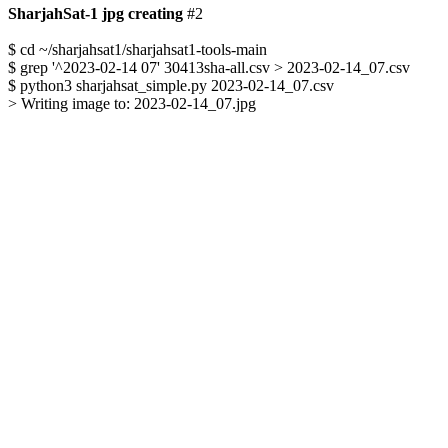
SharjahSat-1 jpg creating
 #2

$ cd ~/sharjahsat1/sharjahsat1-tools-main

$ grep '^2023-02-14 07' 30413sha-all.csv > 2023-02-14_07.csv

$ python3 sharjahsat_simple.py 2023-02-14_07.csv

> Writing image to: 2023-02-14_07.jpg
