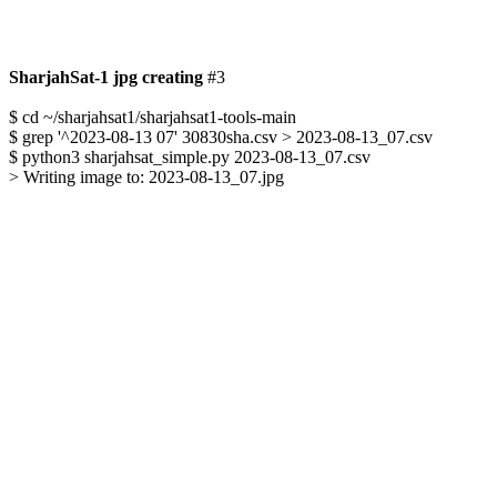
SharjahSat-1 jpg creating
 #3

$ cd ~/sharjahsat1/sharjahsat1-tools-main

$ grep '^2023-08-13 07' 30830sha.csv > 2023-08-13_07.csv

$ python3 sharjahsat_simple.py 2023-08-13_07.csv

> Writing image to: 2023-08-13_07.jpg
