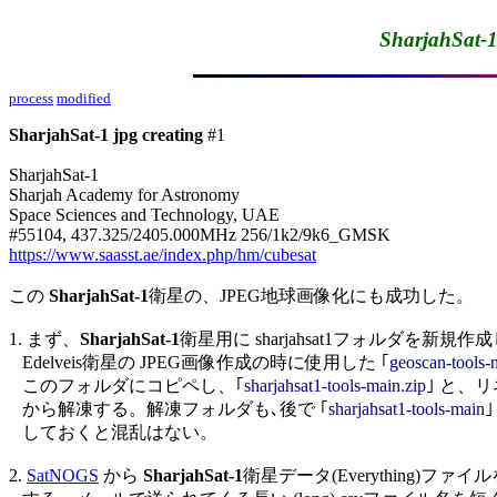
SharjahSat-1
process
modified
SharjahSat-1 jpg creating
 #1

SharjahSat-1

Sharjah Academy for Astronomy

Space Sciences and Technology, UAE

https://www.saasst.ae/index.php/hm/cubesat
この 
SharjahSat-1
衛星の、JPEG地球画像化にも成功した。

1. まず、
SharjahSat-1
衛星用に sharjahsat1フォルダを新規作成し、
   Edelveis衛星の JPEG画像作成の時に使用した ｢
geoscan-tools-
   このフォルダにコピペし、｢
sharjahsat1-tools-main.zip
｣ と、リ
   から解凍する。解凍フォルダも､後で ｢
sharjahsat1-tools-main
   しておくと混乱はない。

2. 
SatNOGS
 から 
SharjahSat-1
衛星データ(Everything)ファ