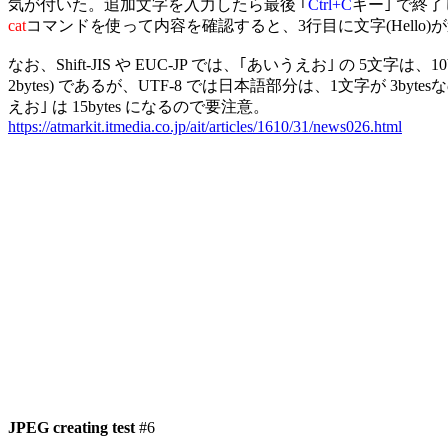
気が付いた。追加文字を入力したら最後 ｢
Ctrl+C
cat
コマンドを使って内容を確認すると、3行目に文字(Hello)
なお、Shift-JIS や EUC-JP では、｢あいうえお｣ の 5文字は、10by
2bytes) であるが、UTF-8 では日本語部分は、1文字が 3byte
https://atmarkit.itmedia.co.jp/ait/articles/1610/31/news026.html
JPEG creating test
 #6
