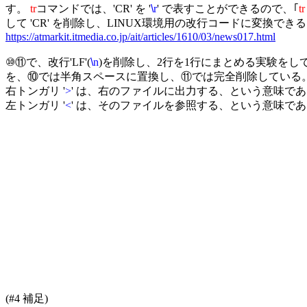
す。 
tr
コマンドでは、'CR' を '
\
r
' で表すことができるので、｢
tr
https://atmarkit.itmedia.co.jp/ait/articles/1610/03/news017.html
⑩⑪で、改行'LF'(
\
n
)を削除し、2行を1行にまとめる実験をしてい
を、⑩では半角スペースに置換し、⑪では完全削除している。
右トンガリ '
>
' は、右のファイルに出力する、という意味であ
左トンガリ '
<
' は、そのファイルを参照する、という意味であ
(#4 補足)
