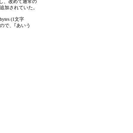
が追加されていた。

tes (1文字

sなので、｢あいう
