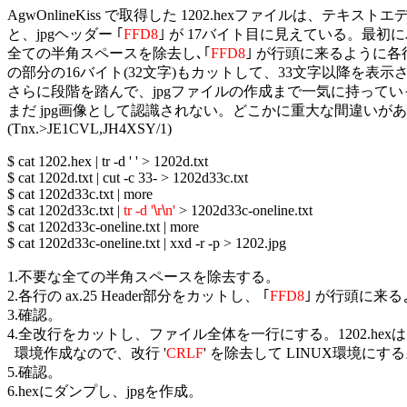
AgwOnlineKiss で取得した 1202.hexファイルは、テキストエ
と、jpgヘッダー ｢
FFD8
｣ が 17バイト目に見えている。最初
全ての半角スペースを除去し､｢
FFD8
｣ が行頭に来るように各行の ax
の部分の16バイト(32文字)もカットして、33文字以降を表示
さらに段階を踏んで、jpgファイルの作成まで一気に持っていっ
まだ jpg画像として認識されない。どこかに重大な間違いがあ
(Tnx.>JE1CVL,JH4XSY/1)

$ cat 1202.hex | tr -d ' ' > 1202d.txt

$ cat 1202d.txt | cut -c 33- > 1202d33c.txt

$ cat 1202d33c.txt | more

$ cat 1202d33c.txt | 
tr -d '
\
r
\
n'
 > 1202d33c-oneline.txt

$ cat 1202d33c-oneline.txt | more

$ cat 1202d33c-oneline.txt | xxd -r -p > 1202.jpg

1.不要な全ての半角スペースを除去する。

2.各行の ax.25 Header部分をカットし、 ｢
FFD8
｣ が行頭に来る
3.確認。

4.全改行をカットし、ファイル全体を一行にする。1202.hexは、W
  環境作成なので、改行 '
CRLF
' を除去して LINUX環境にする
5.確認。

6.hexにダンプし、jpgを作成。
