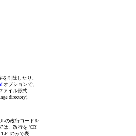
を削除したり、

-d
'オプションで、

､ファイル形式

ange 
d
イルの改行コードを

、改行を 'CR'

'LF' のみで表
