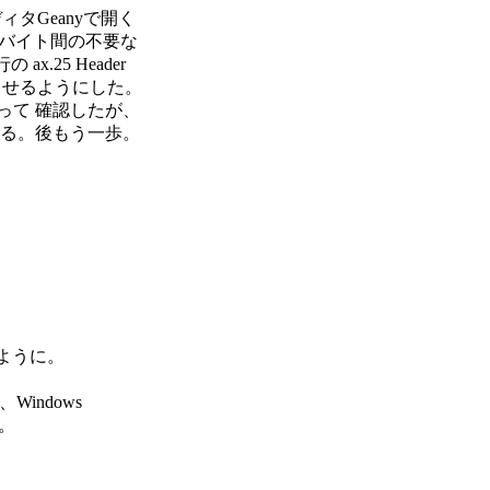
ディタGeanyで開く

にバイト間の不要な

.25 Header

させるようにした。

て 確認したが、

る。後もう一歩。

ように。

indows

。
