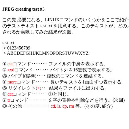
JPEG creating test
 #3

この先 必要になる、LINUXコマンドのいくつかをここで紹介す
のテストテキスト test.txt を用意する。このテキストが、ど
されるか実験してみた結果が次図。

test.txt

 > 0123456789

 > ABCDEFGHIJKLMNOPQRSTUVWXYZ

① 
cat
コマンド･･･････ ファイルの中身を表示する。

② 
xxd
コマンド･･･････ バイト列を16進数で表示する。

③ パイプ 
|
(縦棒)････ 複数のコマンドを連結する。

④ 
more
コマンド･･････ 長いテキストを1画面ずつ表示する。

⑤ リダイレクト(
>
)･･･ 結果をファイルに出力する。

⑥ 
cat
コマンド･･･････ ①と同じ。

⑦ 
tr
コマンド････････ 文字の置換や削除などを行う。(次回)

⑧ その他････････････ 
cd
, 
ls
, 
cp
, 
rm
 等。(その度､紹介)
