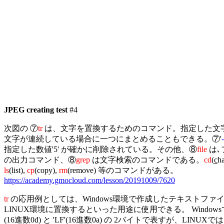
JPEG creating test
 #4

次図の ⑦
tr
 は、文字を置換するためのコマンド。指定した文字
文字が連続している場合に一つにまとめることもできる。⑦'
指定した数値'5' が確かに削除されている。その他、⑧
file
 は
の出力コマンド、⑧
grep
 は文字検索のコマンドである。
cd
(
c
h
ls
(list), 
cp
(copy), 
rm
https://academy.gmocloud.com/lesson/20191009/7620
tr
 の応用例としては、Windows環境で作成したテキストファ
LINUX環境に置換するといった用途に使用できる。 Windowsでは
(16進数0d) と 'LF'(16進数0a) の 2バイトで表すが、LINUXでは 