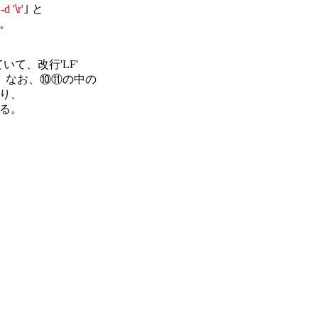
 -d '
\
r'
｣ と

て、改行'LF'

なお、⑩⑪の中の

り、

る。
