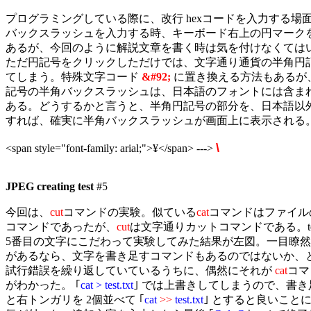
プログラミングしている際に、改行 hexコードを入力する場面
バックスラッシュを入力する時、キーボード右上の円マークを
あるが、今回のように解説文章を書く時は気を付けなくてはい
ただ円記号をクリックしただけでは、文字通り通貨の半角円記
てしまう。特殊文字コード 
&#92;
 に置き換える方法もあるが
記号の半角バックスラッシュは、日本語のフォントには含まれ
ある。どうするかと言うと、半角円記号の部分を、日本語以外
すれば、確実に半角バックスラッシュが画面上に表示される。
\
<span style="font-family: arial;">¥</span> ---> 
JPEG creating test
 #5

今回は、
cut
コマンドの実験。似ている
cat
コマンドはファイル
コマンドであったが、
cut
は文字通りカットコマンドである。test.
5番目の文字にこだわって実験してみた結果が左図。一目瞭然。
があるなら、文字を書き足すコマンドもあるのではないか、と
試行錯誤を繰り返していているうちに、偶然にそれが 
cat
コマ
がわかった。 ｢
cat > test.txt
｣ では上書きしてしまうので、書き
と右トンガリを 2個並べて ｢
cat 
>>
 test.txt
｣ とすると良いことに