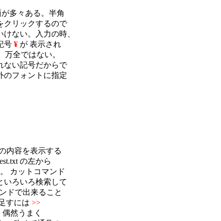
が多々ある。半角

クリックするので

けない。入力の時、

号 
¥
 が 表示され

、万全ではない。

ない記号だからで

のフォントに指定



の内容を表示する

txt の左から

 カットコマンド

いろいろ検索して

ンドで出来ること

足すには 
>>
 偶然うまく
