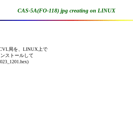
CAS-5A(FO-118) jpg creating on LINUX
CVL局を、LINUX上で

 をインストールして

1201.hex)
