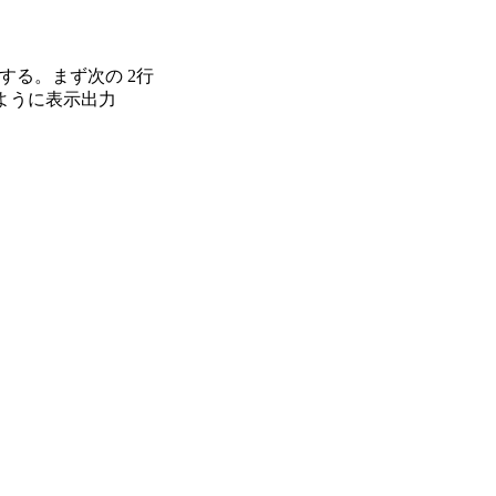
る。まず次の 2行

のように表示出力
