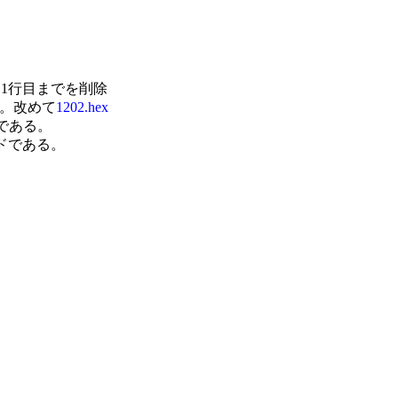
目~11行目までを削除

。改めて
1202.hex